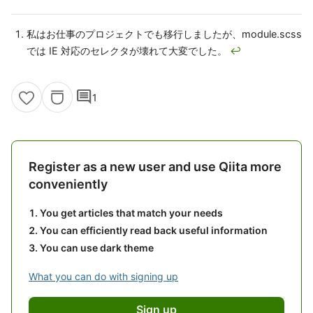
私はお仕事のプロジェクトでも移行しましたが、module.scss
では IE 対応のセレクタが壊れて大変でした。
↩
comment
1
Register as a new user and use Qiita more
conveniently
You get articles that match your needs
You can efficiently read back useful information
You can use dark theme
What you can do with signing up
Sign up