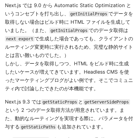
Next.js では 9.0 から Automatic Static Optimization と
いうコンセプトを打ち出し、
でデータを
getInitialProps
取得しない場合はビルド時に HTML ファイルを生成して
いました。（また、
でのデータ取得は
getInitialProps
で生成した場合であっても、クライアントの
next export
ルーティング変更時に実行されるため、完璧な静的サイト
とは言い難いものでした。）
しかし、データを取得しつつ、HTML をビルド時に生成
したいケースが増えてきています。Headless CMS を使
ったマーケティングブログがよい例です。そこでコミュニ
ティ内で討論したできたのが本機能です。
Next.js 9.3 では
と
getStaticProps
getServerSideProps
という 2 つのデータ取得方法が用意されています。ま
た、動的なルーティングを実現する際に、パラメータを付
与する
も追加されています。
getStaticPaths