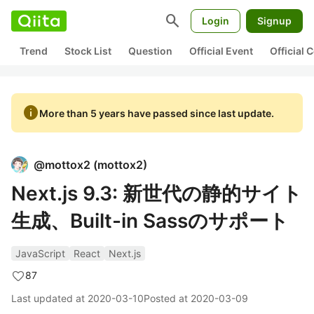
search
Login
Signup
Trend
Stock List
Question
Official Event
Official
info
More than 5 years have passed since last update.
@
mottox2
(
mottox2
)
Next.js 9.3: 新世代の静的サイト
生成、Built-in Sassのサポート
JavaScript
React
Next.js
87
Last updated at
2020-03-10
Posted at
2020-03-09