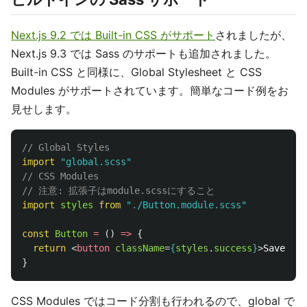
Next.js 9.2 では Built-in CSS がサポート
されましたが、
Next.js 9.3 では Sass のサポートも追加されました。
Built-in CSS と同様に、Global Stylesheet と CSS
Modules がサポートされています。簡単なコード例をお
見せします。
// Global Styles
import
"
global.scss
"
// CSS Modules
// 注意: 拡張子はmodule.scssにすること
import
styles
from
"
./Button.module.scss
"
const
Button
=
()
=>
{
return
<
button
className
=
{
styles
.
success
}
>
Save
</
bu
}
CSS Modules ではコード分割も行われるので、global で