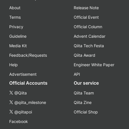
About
Release Note
Terms
Official Event
Privacy
Official Column
Guideline
Advent Calendar
Media Kit
Qiita Tech Festa
Feedback/Requests
Qiita Award
Help
Engineer White Paper
Advertisement
API
Official Accounts
Our service
@Qiita
Qiita Team
@qiita_milestone
Qiita Zine
@qiitapoi
Official Shop
Facebook