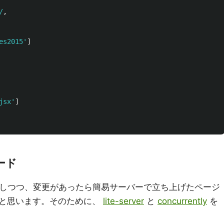
/
,
es2015
'
]
jsx
'
]
ード
を監視しつつ、変更があったら簡易サーバーで立ち上げたページ
と思います。そのために、
lite-server
と
concurrently
を