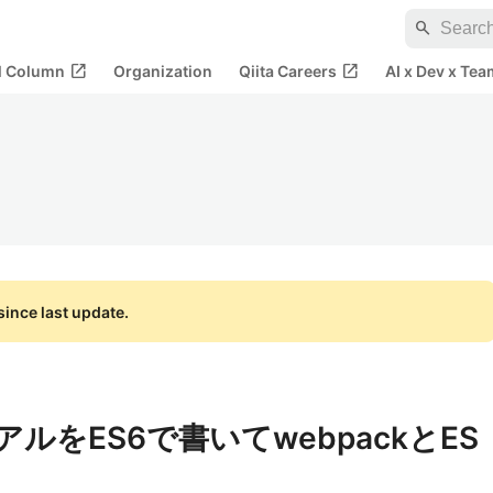
search
open_in_new
open_in_new
al Column
Organization
Qiita Careers
AI x Dev x Tea
ince last update.
アルをES6で書いてwebpackとES