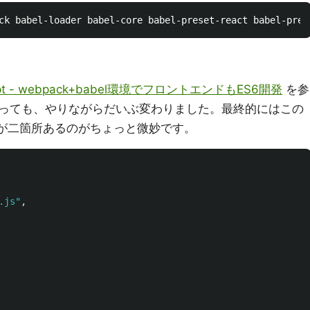
ript - webpack+babel環境でフロントエンドもES6開発
を参
っても、やりながらだいぶ変わりました。最終的にはこの
ろが二箇所あるのがちょっと微妙です。
.js
"
,