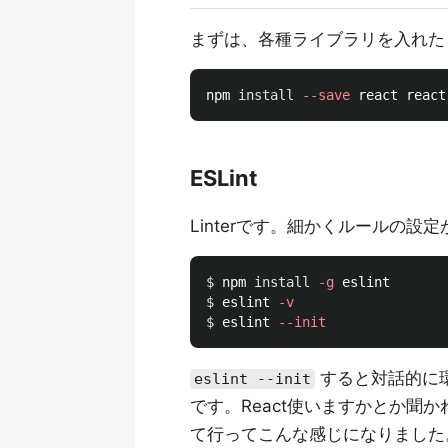
まずは、各種ライブラリを入れたり
npm 
install
--save
ESLint
Linterです。細かくルールの
$ 
npm 
install
-g
$ 
eslint 
-v
$ 
eslint 
--init
すると対話的に
eslint --init
です。React使いますかとか聞
て行ってこんな感じになりました