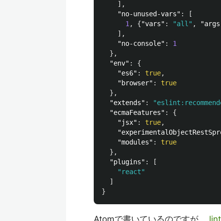
],
"no-unused-vars"
:
[
1
,
{
"vars"
:
"all"
,
"args
],
"no-console"
:
1
},
"env"
:
{
"es6"
:
true
,
"browser"
:
true
},
"extends"
:
"eslint:recommend
"ecmaFeatures"
:
{
"jsx"
:
true
,
"experimentalObjectRestSpr
"modules"
:
true
},
"plugins"
:
[
"react"
]
}
Atomで書いているのですが、
lin