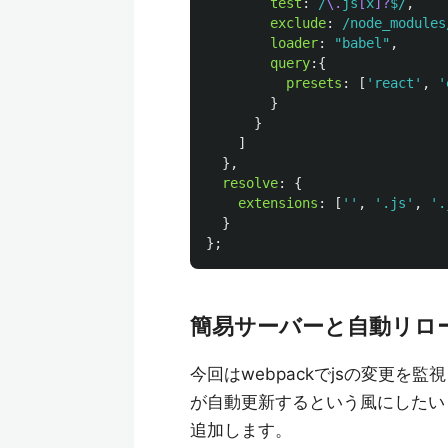
test
:
/
\.
js
[
x
]?
$/
,
exclude
:
/node_modules
loader
:
"
babel
"
,
query
:{
presets
:
[
'
react
'
,
'
}
}
]
},
resolve
:
{
extensions
:
[
''
,
'
.js
'
,
'
.
}
};
簡易サーバーと自動リロ
今回はwebpackでjsの変更
が自動更新するという風にしたい
追加します。