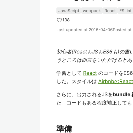
JavaScript
webpack
React
ESLint
138
Last updated at
2016-04-06
Posted at
初心者(ReactもJSもES6も
うところは助言をいただけるとあ
学習として
React
のコードをES6
した。スタイルは
AirbnbのRe
さらに、出力されるJSを
bundle.
た。コードもある程度補正して
準備