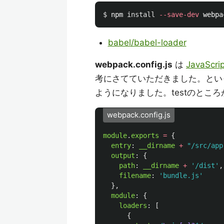
$ 
npm 
install
--save-dev
babel/babel-loader
webpack.config.js
は
JavaSc
考にさてていただきました。とい
ようになりました。testのとこ
webpack.config.js
module
.
exports
=
{
entry
:
__dirname
+
"
/src/app
output
:
{
path
:
__dirname
+
'
/dist
'
,
filename
:
'
bundle.js
'
},
module
:
{
loaders
:
[
{