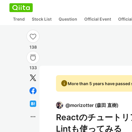
Trend
Stock List
Question
Official Event
Offici
138
133
info
More than 5 years have passed s
@
morizotter
(
森田 直樹
)
Reactのチュートリ
more_horiz
Lintも使ってみる