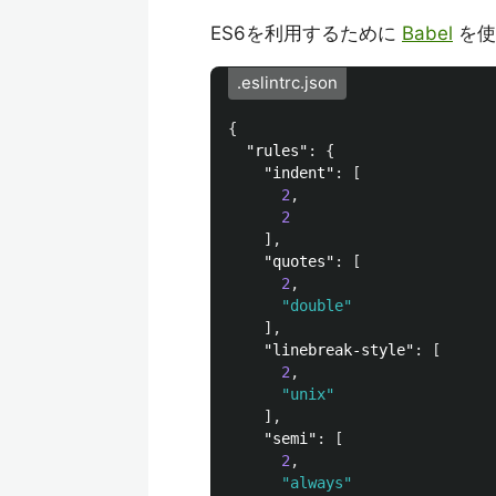
ES6を利用するために
Babel
を使
.eslintrc.json
{
"rules"
:
{
"indent"
:
[
2
,
2
],
"quotes"
:
[
2
,
"double"
],
"linebreak-style"
:
[
2
,
"unix"
],
"semi"
:
[
2
,
"always"