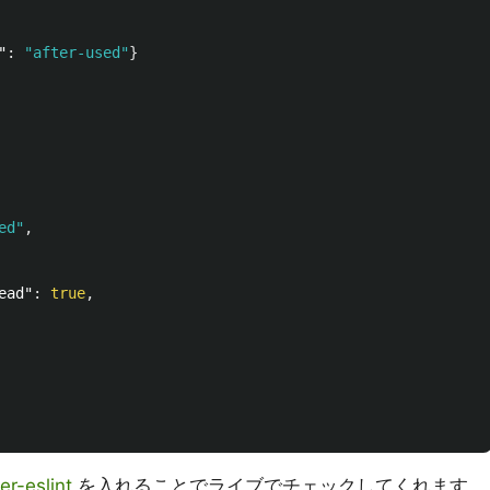
"
:
"after-used"
}
ed"
,
ead"
:
true
,
ter-eslint
を入れることでライブでチェックしてくれます。