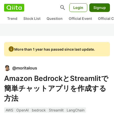
search
Login
Signup
Trend
Stock List
Question
Official Event
Official
info
More than 1 year has passed since last update.
@
moritalous
Amazon BedrockとStreamlitで
簡単チャットアプリを作成する
方法
AWS
OpenAI
bedrock
Streamlit
LangChain