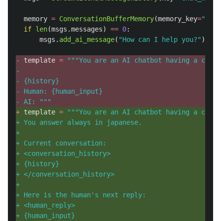
memory
=
ConversationBufferMemory
(
memory_key
=
"
hist
if
len
(
msgs
.
messages
)
==
0
:
msgs
.
add_ai_message
(
"
How can I help you?
"
)
- 
template
=
"""
You are an AI chatbot having a conve
- 
- {history}
- Human: {human_input}
- AI: 
"""
+ 
template
=
"""
You are an AI chatbot having a conve
+ You answer always in japanese.
+
+ Current conversation:
+ <conversation_history>
+ {history}
+ </conversation_history>
+
+ Here is the human
'
s next reply:
+ <human_reply>
+ {human_input}