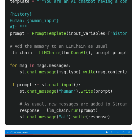
template
=
"""
You are an AI chatbot having a convers
{history}

Human: {human_input}

AI: 
"""
prompt
=
PromptTemplate
(
input_variables
=
[
"
history
"
,
llm_chain
=
LLMChain
(
llm
=
OpenAI
(),
prompt
=
prompt
,
me
for
msg
in
msgs
.
messages
:
st
.
chat_message
(
msg
.
type
).
write
(
msg
.
content
)
if
prompt
:
=
st
.
chat_input
():
st
.
chat_message
(
"
human
"
).
write
(
prompt
)
response
=
llm_chain
.
run
(
prompt
)
st
.
chat_message
(
"
ai
"
).
write
(
response
)