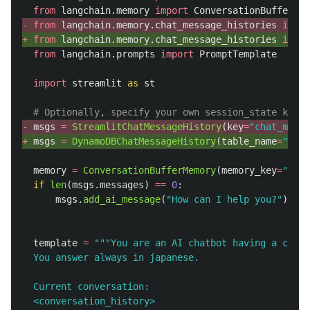
from
langchain.memory
import
ConversationBufferMem
- 
from
langchain.memory.chat_message_histories
impor
+ 
from
langchain.memory.chat_message_histories
impor
from
langchain.prompts
import
PromptTemplate
import
streamlit
as
st
# Optionally, specify your own session_state key f
- 
msgs
=
StreamlitChatMessageHistory
(
key
=
"
chat_messa
+ 
msgs
=
DynamoDBChatMessageHistory
(
table_name
=
"
lang
memory
=
ConversationBufferMemory
(
memory_key
=
"
hist
if
len
(
msgs
.
messages
)
==
0
:
msgs
.
add_ai_message
(
"
How can I help you?
"
)
template
=
"""
You are an AI chatbot having a conve
  You answer always in japanese.
  Current conversation:
  <conversation_history>