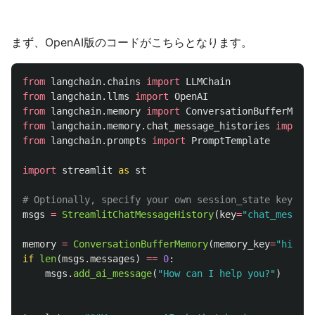
まず、OpenAI版のコードがこちらとなります。
from
langchain.chains
import
LLMChain
from
langchain.llms
import
OpenAI
from
langchain.memory
import
ConversationBufferMemor
from
langchain.memory.chat_message_histories
import
from
langchain.prompts
import
PromptTemplate
import
streamlit
as
st
msgs
=
StreamlitChatMessageHistory
(
key
=
"
chat_message
memory
=
ConversationBufferMemory
(
memory_key
=
"
histor
if
len
(
msgs
.
messages
)
==
0
:
msgs
.
add_ai_message
(
"
How can I help you?
"
)