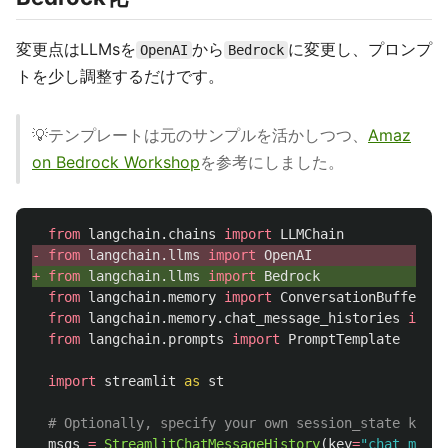
変更点はLLMsを
から
に変更し、プロンプ
OpenAI
Bedrock
トを少し調整するだけです。
💡テンプレートは元のサンプルを活かしつつ、
Amaz
on Bedrock Workshop
を参考にしました。
from
langchain.chains
import
LLMChain
- 
from
langchain.llms
import
OpenAI
+ 
from
langchain.llms
import
Bedrock
from
langchain.memory
import
ConversationBufferMem
from
langchain.memory.chat_message_histories
impor
from
langchain.prompts
import
PromptTemplate
import
streamlit
as
st
# Optionally, specify your own session_state key f
msgs
=
StreamlitChatMessageHistory
(
key
=
"
chat_messa