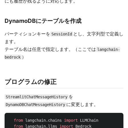
にも履歴が残るように対応します。
DynamoDBにテーブルを作成
パーティションキーを
とし、文字列型で定義し
SessionId
ます。
テーブル名は任意で指定します。（ここでは
langchain-
）
bedrock
プログラムの修正
を
StreamlitChatMessageHistory
に変更します。
DynamoDBChatMessageHistory
from
langchain.chains
import
LLMChain
from
langchain.llms
import
Bedrock