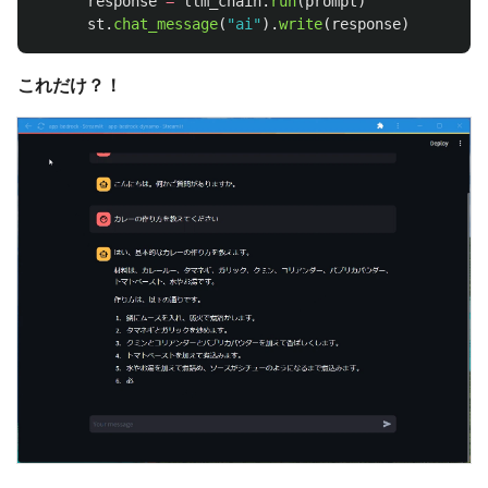
response
=
llm_chain
.
run
(
prompt
)
st
.
chat_message
(
"
ai
"
).
write
(
response
)
これだけ？！