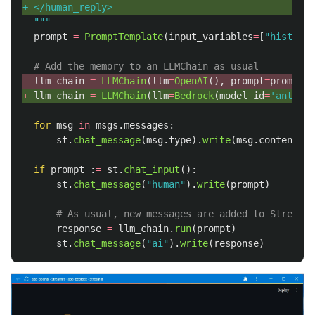
+ </human_reply>
"""
prompt
=
PromptTemplate
(
input_variables
=
[
"
history
"
# Add the memory to an LLMChain as usual
- 
llm_chain
=
LLMChain
(
llm
=
OpenAI
(),
prompt
=
prompt
,
+ 
llm_chain
=
LLMChain
(
llm
=
Bedrock
(
model_id
=
'
anthrop
for
msg
in
msgs
.
messages
:
st
.
chat_message
(
msg
.
type
).
write
(
msg
.
content
)
if
prompt
:
=
st
.
chat_input
():
st
.
chat_message
(
"
human
"
).
write
(
prompt
)
# As usual, new messages are added to Streamli
response
=
llm_chain
.
run
(
prompt
)
st
.
chat_message
(
"
ai
"
).
write
(
response
)