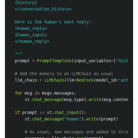
  {history}
  </conversation_history>
  Here is the human
'
s next reply:
  <human_reply>
  {human_input}
  </human_reply>
"""
prompt
=
PromptTemplate
(
input_variables
=
[
"
history
"
# Add the memory to an LLMChain as usual
llm_chain
=
LLMChain
(
llm
=
Bedrock
(
model_id
=
'
anthrop
for
msg
in
msgs
.
messages
:
st
.
chat_message
(
msg
.
type
).
write
(
msg
.
content
)
if
prompt
:
=
st
.
chat_input
():
st
.
chat_message
(
"
human
"
).
write
(
prompt
)
# As usual, new messages are added to Streamli