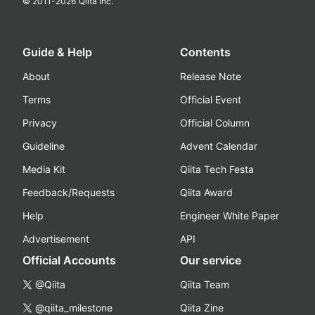
© 2011-
2026
Qiita Inc.
Guide & Help
Contents
About
Release Note
Terms
Official Event
Privacy
Official Column
Guideline
Advent Calendar
Media Kit
Qiita Tech Festa
Feedback/Requests
Qiita Award
Help
Engineer White Paper
Advertisement
API
Official Accounts
Our service
@Qiita
Qiita Team
@qiita_milestone
Qiita Zine