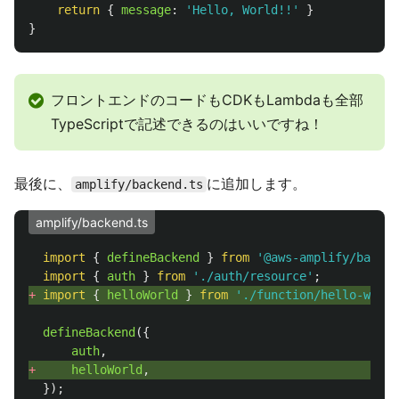
return
{
message
:
'
Hello, World!!
'
}
}
フロントエンドのコードもCDKもLambdaも全部
TypeScriptで記述できるのはいいですね！
最後に、
に追加します。
amplify/backend.ts
amplify/backend.ts
import
{
defineBackend
}
from
'
@aws-amplify/backen
import
{
auth
}
from
'
./auth/resource
'
;
+ 
import
{
helloWorld
}
from
'
./function/hello-world
defineBackend
({
auth
,
+ 
helloWorld
,
});