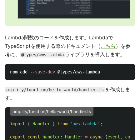
Lambda関数のコードを作成します。Lambdaで
TypeScriptを使用する際のドキュメント（
こちら
）を参
考に、
ライブラリを導入します。
@types/aws-lambda
npm add 
--save-dev
を作成しま
amplify/function/hello-world/handler.ts
す。
amplify/function/hello-world/handler.ts
import
{
Handler
}
from
'
aws-lambda
'
;
export
const
handler
:
Handler
=
async 
(
event
,
contex