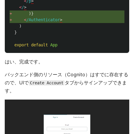
<
/p
>
<
/
>
+ 
)}
+ 
<
/Authenticator
>
)
}
export
default
App
はい、完成です。
バックエンド側のリソース（Cognito）はすでに存在する
ので、UIで
タブからサインアップできま
Create Account
す。