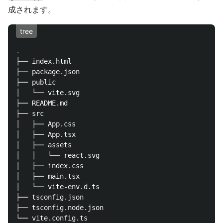
成されます。
tree
├── index.html

├── package.json

├── public

│   └── vite.svg

├── README.md

├── src

│   ├── App.css

│   ├── App.tsx

│   ├── assets

│   │   └── react.svg

│   ├── index.css

│   ├── main.tsx

│   └── vite-env.d.ts

├── tsconfig.json

├── tsconfig.node.json

└── vite.config.ts
