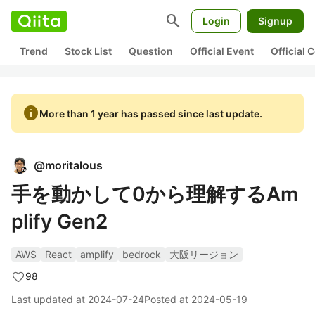
search
Login
Signup
Trend
Stock List
Question
Official Event
Official
info
More than 1 year has passed since last update.
@
moritalous
手を動かして0から理解するAm
plify Gen2
AWS
React
amplify
bedrock
大阪リージョン
98
Last updated at
2024-07-24
Posted at
2024-05-19