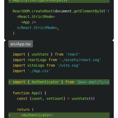
ReactDOM
.
createRoot
(
document
.
getElementById
(
'
root
'
<
React
.
StrictMode
>
<
App
/>
<
/React.StrictMode>
,
)
src/App.tsx
import
{
useState
}
from
'
react
'
import
reactLogo
from
'
./assets/react.svg
'
import
viteLogo
from
'
/vite.svg
'
import
'
./App.css
'
+ 
import
{
Authenticator
}
from
'
@aws-amplify/ui-rea
function
App
()
{
const
[
count
,
setCount
]
=
useState
(
0
)
return 
(
+ 
<
Authenticator
>