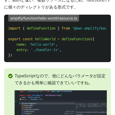
に個々のディレクトリがある形式です。
amplify/function/hello-world/resource.ts
import
{
defineFunction
}
from
'
@aws-amplify/backend
export
const
helloWorld
=
defineFunction
({
name
:
'
hello-world
'
,
entry
:
'
./handler.ts
'
,
})
TypeScriptなので、他にどんなパラメータが設定
できるかも簡単に確認できていいですね。