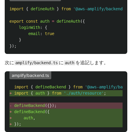
import
{
defineAuth
}
from
'
@aws-amplify/backend
'
;
export
const
auth
=
defineAuth
({
loginWith
:
{
email
:
true
}
});
次に
に
を追記します。
amplify/backend.ts
auth
amplify/backend.ts
import
{
defineBackend
}
from
'
@aws-amplify/backen
+ 
import
{
auth
}
from
'
./auth/resource
'
;
- 
defineBackend
({});
+ 
defineBackend
({
+ 
auth
,
+ 
});