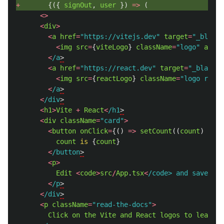
+ 
{({
signOut
,
user
})
=>
(
<>
<
div
>
<
a
href
=
"
https://vitejs.dev
"
target
=
"
_blank
"
<
img
src
=
{
viteLogo
}
className
=
"
logo
"
alt
=
"
<
/a
>
<
a
href
=
"
https://react.dev
"
target
=
"
_blank
"
>
<
img
src
=
{
reactLogo
}
className
=
"
logo react
<
/a
>
<
/div
>
<
h1
>
Vite
+
React
<
/h1
>
<
div
className
=
"
card
"
>
<
button
onClick
=
{()
=>
setCount
((
count
)
=>
c
count
is
{
count
}
<
/button
>
<
p
>
Edit
<
code
>
src
/
App
.
tsx
<
/code> and save to 
<
/p
>
<
/div
>
<
p
className
=
"
read-the-docs
"
>
Click
on
the
Vite
and
React
logos
to
learn
m