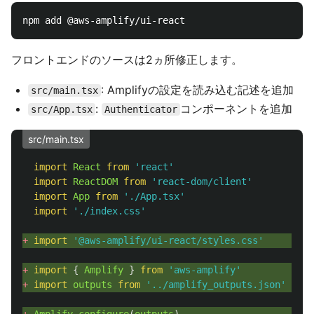
フロントエンドのソースは2ヵ所修正します。
: Amplifyの設定を読み込む記述を追加
src/main.tsx
:
コンポーネントを追加
src/App.tsx
Authenticator
src/main.tsx
import
React
from
'
react
'
import
ReactDOM
from
'
react-dom/client
'
import
App
from
'
./App.tsx
'
import
'
./index.css
'
+ 
import
'
@aws-amplify/ui-react/styles.css
'
+ 
import
{
Amplify
}
from
'
aws-amplify
'
+ 
import
outputs
from
'
../amplify_outputs.json
'
+ 
Amplify
.
configure
(
outputs
)