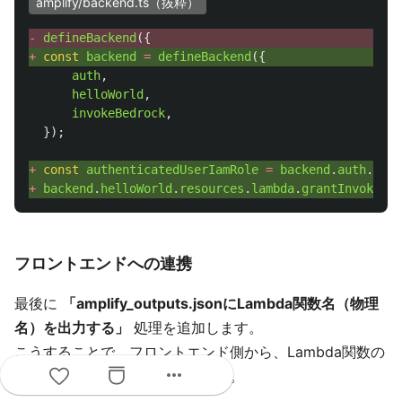
amplify/backend.ts（抜粋）
- 
defineBackend
({
+ 
const
backend
=
defineBackend
({
auth
,
helloWorld
,
invokeBedrock
,
});
+ 
const
authenticatedUserIamRole
=
backend
.
auth
.
reso
+ 
backend
.
helloWorld
.
resources
.
lambda
.
grantInvoke
(
au
フロントエンドへの連携
最後に
「amplify_outputs.jsonにLambda関数名（物理
名）を出力する」
処理を追加します。
こうすることで、フロントエンド側から、Lambda関数の
more_horiz
物理名を参照することができます。