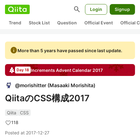
search
Login
Signup
Trend
Stock List
Question
Official Event
Official
info
More than 5 years have passed since last update.
Increments
Advent Calendar
2017
Day 18
@
morishitter
(
Masaaki Morishita
)
QiitaのCSS構成2017
Qiita
CSS
118
Posted at
2017-12-27