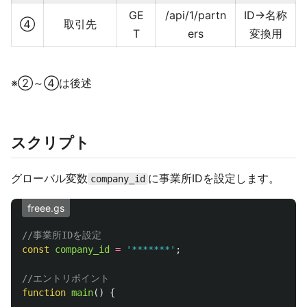
GE
/api/1/partn
ID→名称
④
取引先
T
ers
変換用
※②～④は後述
スクリプト
グローバル変数
に事業所IDを設定します。
company_id
freee.gs
//事業所IDを設定
const
company_id
=
'
*******
'
;
//エントリポイント
function
main
()
{