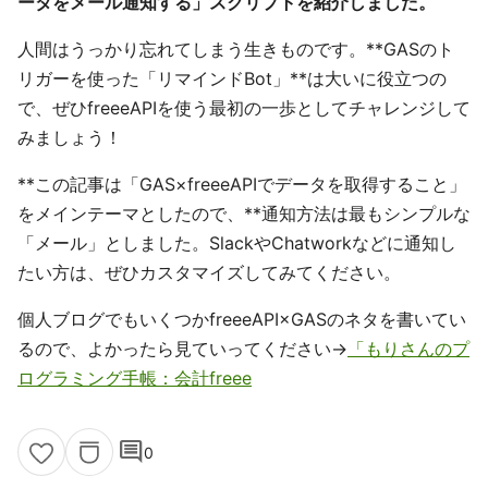
ータをメール通知する」スクリプトを紹介しました。
人間はうっかり忘れてしまう生きものです。**GASのト
リガーを使った「リマインドBot」**は大いに役立つの
で、ぜひfreeeAPIを使う最初の一歩としてチャレンジして
みましょう！
**この記事は「GAS×freeeAPIでデータを取得すること」
をメインテーマとしたので、**通知方法は最もシンプルな
「メール」としました。SlackやChatworkなどに通知し
たい方は、ぜひカスタマイズしてみてください。
個人ブログでもいくつかfreeeAPI×GASのネタを書いてい
るので、よかったら見ていってください→
「もりさんのプ
ログラミング手帳：会計freee
comment
0