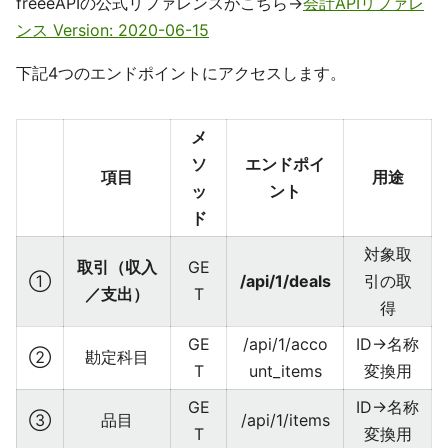
freeeAPIの公式リファレンスがこちら→
会計APIリファレ
ンス Version: 2020-06-15
下記4つのエンドポイントにアクセスします。
メ
ソ
エンドポイ
項目
用途
ッ
ント
ド
対象取
取引（収入
GE
①
/api/1/deals
引の取
／支出）
T
得
GE
/api/1/acco
ID→名称
②
勘定科目
T
unt_items
変換用
GE
ID→名称
③
品目
/api/1/items
T
変換用