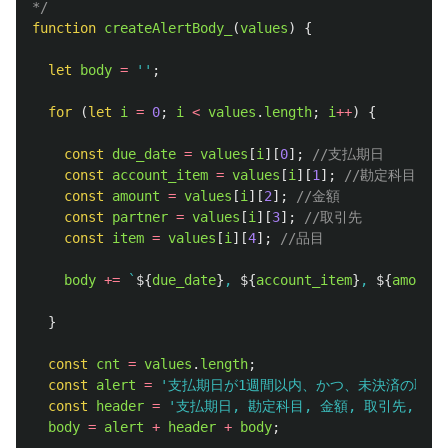
*/
function
createAlertBody_
(
values
)
{
let
body
=
''
;
for 
(
let
i
=
0
;
i
<
values
.
length
;
i
++
)
{
const
due_date
=
values
[
i
][
0
];
//支払期日
const
account_item
=
values
[
i
][
1
];
//勘定科目
const
amount
=
values
[
i
][
2
];
//金額
const
partner
=
values
[
i
][
3
];
//取引先
const
item
=
values
[
i
][
4
];
//品目
body
+=
`
${
due_date
}
, 
${
account_item
}
, 
${
amount
}
}
const
cnt
=
values
.
length
;
const
alert
=
'
支払期日が1週間以内、かつ、未決済の取引
const
header
=
'
支払期日, 勘定科目, 金額, 取引先, 品
body
=
alert
+
header
+
body
;