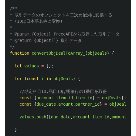
/**

* 取引データのオブジェクトを二次元配列に変換する

* (IDは日本語名称に変換)

*

* @param {Object} freeeAPIから取得した取引データ

* @return {Object[]} 取引データ

*/
function
convertObjDealToArray_
(
objDeals
)
{
let
values
=
[];
for 
(
const
i
in
objDeals
)
{
//勘定科目ID,品目IDは明細行の1番目を取得    
const
{
account_item_id
,
item_id
}
=
objDeals
[
i
].
de
const
{
due_date
,
amount
,
partner_id
}
=
objDeals
[
i
]
values
.
push
([
due_date
,
account_item_id
,
amount
,
par
}