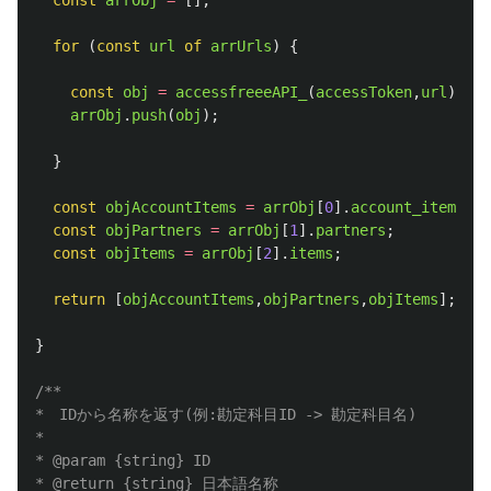
const
arrObj
=
[];
for 
(
const
url
of
arrUrls
)
{
const
obj
=
accessfreeeAPI_
(
accessToken
,
url
);
arrObj
.
push
(
obj
);
}
const
objAccountItems
=
arrObj
[
0
].
account_items
;
const
objPartners
=
arrObj
[
1
].
partners
;
const
objItems
=
arrObj
[
2
].
items
;
return
[
objAccountItems
,
objPartners
,
objItems
];
}
/**

*　IDから名称を返す(例:勘定科目ID -> 勘定科目名)

*

* @param {string} ID

* @return {string} 日本語名称
