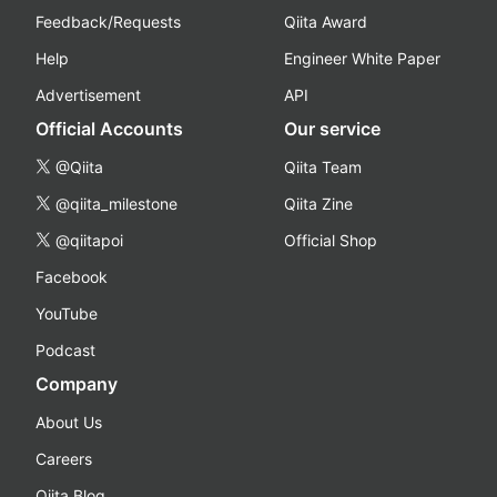
Feedback/Requests
Qiita Award
Help
Engineer White Paper
Advertisement
API
Official Accounts
Our service
@Qiita
Qiita Team
@qiita_milestone
Qiita Zine
@qiitapoi
Official Shop
Facebook
YouTube
Podcast
Company
About Us
Careers
Qiita Blog