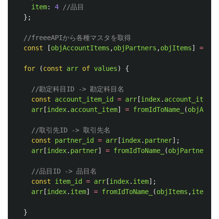
item
:
4
//品目
};
//freeeAPIから各種マスタを取得 
const
[
objAccountItems
,
objPartners
,
objItems
]
=
get
for 
(
const
arr
of
values
)
{
//勘定科目ID -> 勘定科目名
const
account_item_id
=
arr
[
index
.
account_item
];
arr
[
index
.
account_item
]
=
fromIdToName_
(
objAccou
//取引先ID -> 取引先名
const
partner_id
=
arr
[
index
.
partner
];
arr
[
index
.
partner
]
=
fromIdToName_
(
objPartners
,
p
//品目ID -> 品目名
const
item_id
=
arr
[
index
.
item
];
arr
[
index
.
item
]
=
fromIdToName_
(
objItems
,
item_id
}