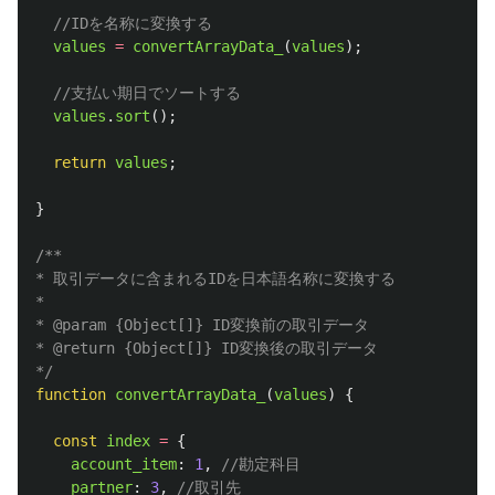
//IDを名称に変換する
values
=
convertArrayData_
(
values
);
//支払い期日でソートする
values
.
sort
();
return
values
;
}
/**

* 取引データに含まれるIDを日本語名称に変換する

*

* @param {Object[]} ID変換前の取引データ

* @return {Object[]} ID変換後の取引データ

*/
function
convertArrayData_
(
values
)
{
const
index
=
{
account_item
:
1
,
//勘定科目
partner
:
3
,
//取引先