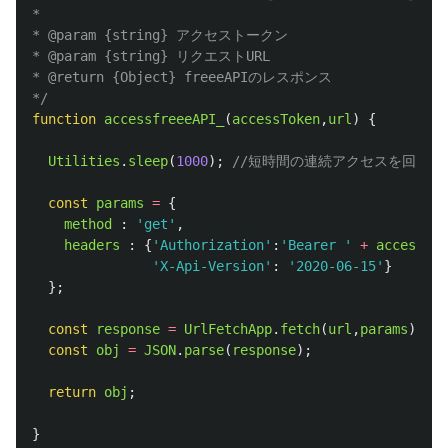
*

* @param {string} アクセストークン

* @param {string} リクエストURL

* @return {Object} freeeAPIのレスポンス

*/
function
accessfreeeAPI_
(
accessToken
,
url
)
{
Utilities
.
sleep
(
1000
);
//短時間の連続アクセスを回避す
const
params
=
{
method
:
'
get
'
,
headers
:
{
'
Authorization
'
:
'
Bearer 
'
+
accessTok
'
X-Api-Version
'
:
'
2020-06-15
'
}
};
const
response
=
UrlFetchApp
.
fetch
(
url
,
params
);
const
obj
=
JSON
.
parse
(
response
);
return
obj
;
}