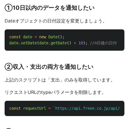
①10日以内のデータを通知したい
Dateオブジェクトの日付設定を変更しましょう。
const
date
=
new
Date
();
date
.
setDate
(
date
.
getDate
()
+
10
);
//n日後の日付
②収入・支出の両方を通知したい
上記のスクリプトは「支出」のみを取得しています。
リクエストURLのtypeパラメータを削除します。
const
requestUrl
=
`https://api.freee.co.jp/api/1/de