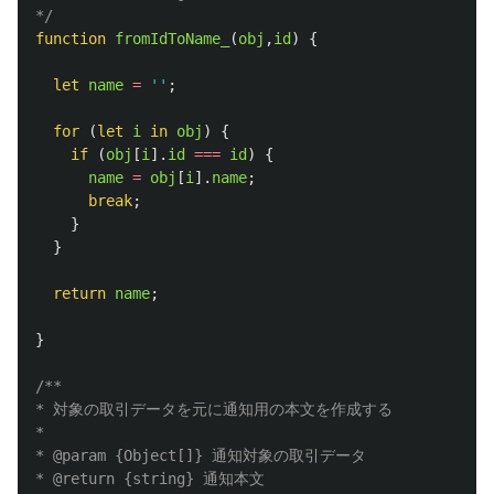
*/
function
fromIdToName_
(
obj
,
id
)
{
let
name
=
''
;
for 
(
let
i
in
obj
)
{
if 
(
obj
[
i
].
id
===
id
)
{
name
=
obj
[
i
].
name
;
break
;
}
}
return
name
;
}
/**

* 対象の取引データを元に通知用の本文を作成する

*

* @param {Object[]} 通知対象の取引データ

* @return {string} 通知本文
