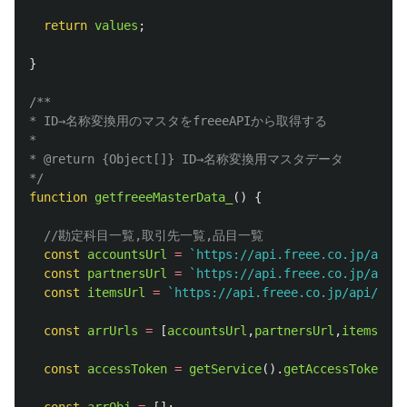
return
values
;
}
/**

* ID→名称変換用のマスタをfreeeAPIから取得する

*

* @return {Object[]} ID→名称変換用マスタデータ

*/
function
getfreeeMasterData_
()
{
//勘定科目一覧,取引先一覧,品目一覧
const
accountsUrl
=
`https://api.freee.co.jp/api/1
const
partnersUrl
=
`https://api.freee.co.jp/api/1
const
itemsUrl
=
`https://api.freee.co.jp/api/1/it
const
arrUrls
=
[
accountsUrl
,
partnersUrl
,
itemsUrl
]
const
accessToken
=
getService
().
getAccessToken
();