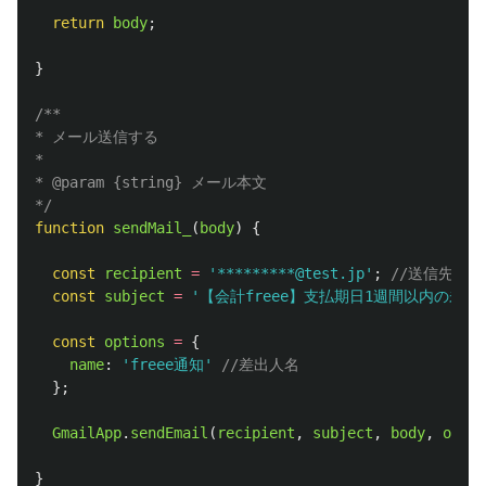
return
body
;
}
/**

* メール送信する

*

* @param {string} メール本文

*/
function
sendMail_
(
body
)
{
const
recipient
=
'
*********@test.jp
'
;
//送信先
const
subject
=
'
【会計freee】支払期日1週間以内の未
const
options
=
{
name
:
'
freee通知
'
//差出人名
};
GmailApp
.
sendEmail
(
recipient
,
subject
,
body
,
optio
}