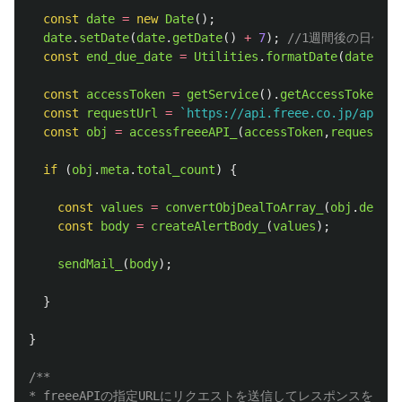
const
date
=
new
Date
();
date
.
setDate
(
date
.
getDate
()
+
7
);
//1週間後の日付
const
end_due_date
=
Utilities
.
formatDate
(
date
,
'
JS
const
accessToken
=
getService
().
getAccessToken
();
const
requestUrl
=
`https://api.freee.co.jp/api/1/
const
obj
=
accessfreeeAPI_
(
accessToken
,
requestUrl
if 
(
obj
.
meta
.
total_count
)
{
const
values
=
convertObjDealToArray_
(
obj
.
deals
)
const
body
=
createAlertBody_
(
values
);
sendMail_
(
body
);
}
}
/**

* freeeAPIの指定URLにリクエストを送信してレスポンスを返す
