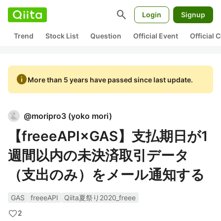
search
Login
Signup
Trend
Stock List
Question
Official Event
Official
info
More than 5 years have passed since last update.
@
moripro3
(
yoko mori
)
【freeeAPI×GAS】支払期日が1
週間以内の未決済取引データ
（支出のみ）をメール通知する
GAS
freeeAPI
Qiita夏祭り2020_freee
2