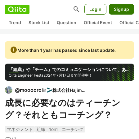
search
Login
Signup
Trend
Stock List
Question
Official Event
Official
info
More than 1 year has passed since last update.
「組織」や「チーム」でのコミュニケーションについて、あなたの考えをシェアしよう!
Qiita Engineer Festa
2024年7月17日まで開催中！
@
mooooroi
in
株式会社Hajimari
成長に必要なのはティーチン
グ？それともコーチング？
マネジメント
組織
1on1
コーチング
41