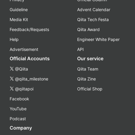
Guideline
Advent Calendar
Media Kit
Qiita Tech Festa
Feedback/Requests
Qiita Award
Help
Engineer White Paper
Advertisement
API
Official Accounts
Our service
@Qiita
Qiita Team
@qiita_milestone
Qiita Zine
@qiitapoi
Official Shop
Facebook
YouTube
Podcast
Company