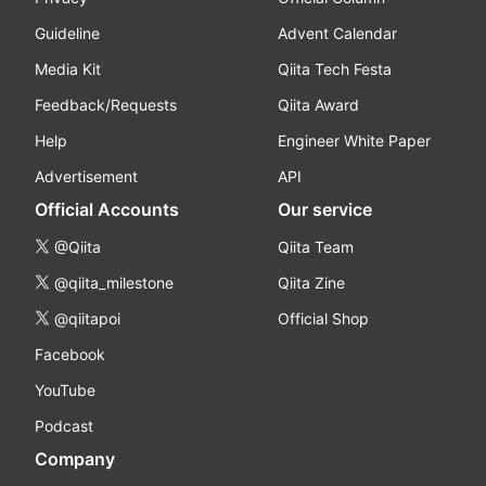
Guideline
Advent Calendar
Media Kit
Qiita Tech Festa
Feedback/Requests
Qiita Award
Help
Engineer White Paper
Advertisement
API
Official Accounts
Our service
@Qiita
Qiita Team
@qiita_milestone
Qiita Zine
@qiitapoi
Official Shop
Facebook
YouTube
Podcast
Company