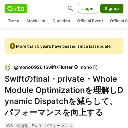
search
Login
Signup
Trend
Stock List
Question
Official Event
Official
info
More than 5 years have passed since last update.
@
mono0926
(
Swift/Flutter 🐶 mono 
)
Swiftのfinal・private・Whole
Module Optimizationを理解しD
ynamic Dispatchを減らして、
パフォーマンスを向上する
iOS
最適化
Swift
パフォーマンス