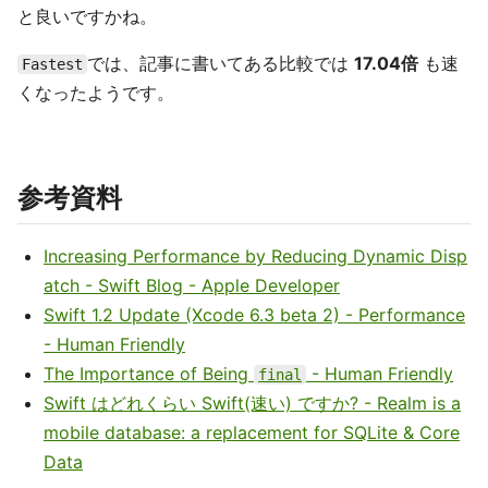
と良いですかね。
では、記事に書いてある比較では
17.04倍
も速
Fastest
くなったようです。
参考資料
Increasing Performance by Reducing Dynamic Disp
atch - Swift Blog - Apple Developer
Swift 1.2 Update (Xcode 6.3 beta 2) - Performance
- Human Friendly
The Importance of Being
- Human Friendly
final
Swift はどれくらい Swift(速い) ですか? - Realm is a
mobile database: a replacement for SQLite & Core
Data