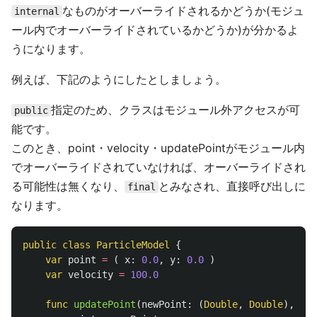
なものがオーバーライドされるかどうか(モジュ
internal
ール内でオーバーライドされているかどうか)が分かるよ
うになります。
例えば、下記のようにしたとしましょう。
指定のため、クラスはモジュール外アクセスが可
public
能です。
このとき、point・velocity・updatePointがモジュール内
でオーバーライドされていなければ、オーバーライドされ
る可能性は無くなり、
とみなされ、直接呼び出しに
final
なります。
public
class
ParticleModel
{
var
point
=
(
x
:
0.0
,
y
:
0.0
)
var
velocity
=
100.0
func
updatePoint
(
newPoint
:
(
Double
,
Double
),
new