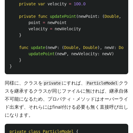
private
var
velocity
=
100.0
private
func
updatePoint
(
newPoint
:
(
Double
,
Doub
point
=
newPoint
velocity
=
newVelocity
}
func
update
(
newP
:
(
Double
,
Double
),
newV
:
Double
updatePoint
(
newP
,
newVelocity
:
newV
)
}
}
同様に、クラスを
にすれば、
クラ
private
ParticleModel
スを継承するクラスが同じファイルに無ければ、継承自体
不可能になるため、プロパティ・メソッドはオーバーライ
ド出来ず、それらにはfinal付ける必要も無く直接呼び出し
になります。
private
class
ParticleModel
{