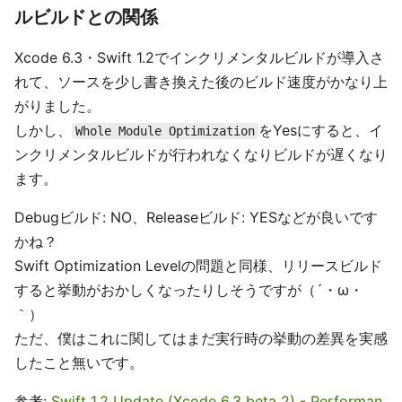
ルビルドとの関係
Xcode 6.3・Swift 1.2でインクリメンタルビルドが導入さ
れて、ソースを少し書き換えた後のビルド速度がかなり上
がりました。
しかし、
をYesにすると、イ
Whole Module Optimization
ンクリメンタルビルドが行われなくなりビルドが遅くなり
ます。
Debugビルド: NO、Releaseビルド: YESなどが良いです
かね？
Swift Optimization Levelの問題と同様、リリースビルド
すると挙動がおかしくなったりしそうですが（´・ω・
｀）
ただ、僕はこれに関してはまだ実行時の挙動の差異を実感
したこと無いです。
参考:
Swift 1.2 Update (Xcode 6.3 beta 2) - Performan