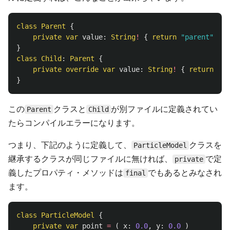
class
Parent
{
private
var
value
:
String
!
{
return
"parent"
}
}
class
Child
:
Parent
{
private
override
var
value
:
String
!
{
return
"ch
}
この
クラスと
が別ファイルに定義されてい
Parent
Child
たらコンパイルエラーになります。
つまり、下記のように定義して、
クラスを
ParticleModel
継承するクラスが同じファイルに無ければ、
で定
private
義したプロパティ・メソッドは
でもあるとみなされ
final
ます。
class
ParticleModel
{
private
var
point
=
(
x
:
0.0
,
y
:
0.0
)