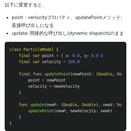
以下に変更すると、
point・verlocityプロパティ、updatePointメソッド:
直接呼び出しになる
update: 間接的な呼び出し(dynamic dispatch)のまま
class
ParticleModel
{
final
var
point
=
(
x
:
0.0
,
y
:
0.0
)
final
var
velocity
=
100.0
final
func
updatePoint
(
newPoint
:
(
Double
,
Double
point
=
newPoint
velocity
=
newVelocity
}
func
update
(
newP
:
(
Double
,
Double
),
newV
:
Double
updatePoint
(
newP
,
newVelocity
:
newV
)
}
}