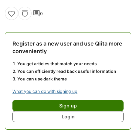
comment
0
Register as a new user and use Qiita more
conveniently
You get articles that match your needs
You can efficiently read back useful information
You can use dark theme
What you can do with signing up
Sign up
Login