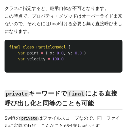
クラスに指定すると、継承自体が不可となります。
この時点で、プロパティ・メソッドはオーバーライド出来
ないので、それらにはfinal付ける必要も無く直接呼び出し
になります。
final
class
ParticleModel
{
var
point
=
(
x
:
0.0
,
y
:
0.0
)
var
velocity
=
100.0
...
キーワードで
による直接
private
final
呼び出し化と同等のことも可能
Swiftの
はファイルスコープなので、同一ファイ
private
ルに定義すれば、こんなことが出来ちゃいます。