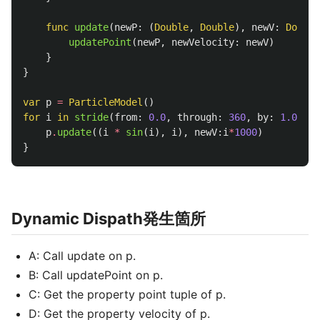
func
update
(
newP
:
(
Double
,
Double
),
newV
:
Double
updatePoint
(
newP
,
newVelocity
:
newV
)
}
}
var
p
=
ParticleModel
()
for
i
in
stride
(
from
:
0.0
,
through
:
360
,
by
:
1.0
)
{
p
.
update
((
i
*
sin
(
i
),
i
),
newV
:
i
*
1000
)
}
Dynamic Dispath発生箇所
A: Call update on p.
B: Call updatePoint on p.
C: Get the property point tuple of p.
D: Get the property velocity of p.