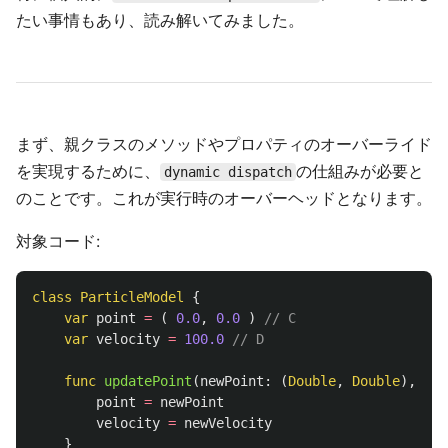
たい事情もあり、読み解いてみました。
まず、親クラスのメソッドやプロパティのオーバーライド
を実現するために、
の仕組みが必要と
dynamic dispatch
のことです。これが実行時のオーバーヘッドとなります。
対象コード:
class
ParticleModel
{
var
point
=
(
0.0
,
0.0
)
// C
var
velocity
=
100.0
// D
func
updatePoint
(
newPoint
:
(
Double
,
Double
),
new
point
=
newPoint
velocity
=
newVelocity
}