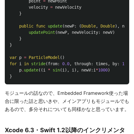
point
=
newPoint
velocity
=
newVelocity
}
public
func
update
(
newP
:
(
Double
,
Double
),
newV
:
updatePoint
(
newP
,
newVelocity
:
newV
)
}
}
var
p
=
ParticleModel
()
for
i
in
stride
(
from
:
0.0
,
through
:
times
,
by
:
1.0
)
p
.
update
((
i
*
sin
(
i
),
i
),
newV
:
i
*
1000
)
}
モジュールの話なので、Embedded Framework使った場
合に限った話と思いきや、メインアプリもモジュールでも
あるので、多分それについても同様かなと思っています。
Xcode 6.3・Swift 1.2以降のインクリメンタ