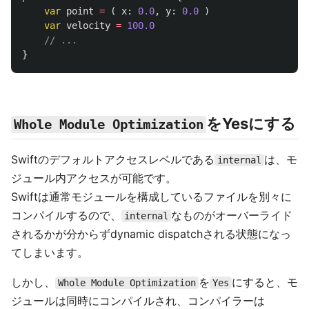
var
point
=
(
x
:
0.0
,
y
:
0.0
)
var
velocity
=
100.0
// ...
}
をYesにする
Whole Module Optimization
Swiftのデフォルトアクセスレベルである
は、モ
internal
ジュール内アクセスが可能です。
Swiftは通常モジュールを構成しているファイルを別々に
コンパイルするので、
なものがオーバーライド
internal
されるかが分からずdynamic dispatchされる状態になっ
てしまいます。
しかし、
を
にすると、モ
Whole Module Optimization
Yes
ジュールは同時にコンパイルされ、コンパイラーは