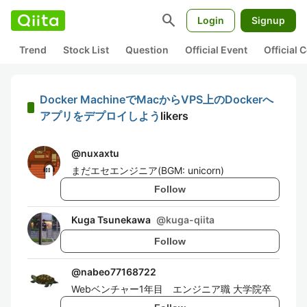
search
Login
Signup
Trend
Stock List
Question
Official Event
Official
Docker MachineでMacからVPS上のDockerへ
アプリをデプロイしよう
likers
@
nuxaxtu
まだエセエンジニア(BGM: unicorn)
Follow
Kuga Tsunekawa
@
kuga-qiita
Follow
@
nabeo77168722
Webベンチャー1年目 エンジニア職 大学院卒