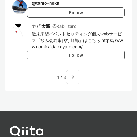
@
tomo-naka
Follow
カビ 太郎
@
Kabi_taro
近未来型イベントセッティング個人webサービ
ス「飲み会幹事代行野郎」はこちら https://ww
w.nomikaidaikoyaro.com/
Follow
navigate_next
1
/
3