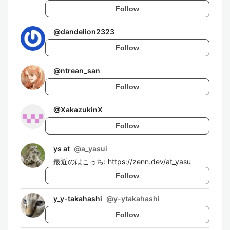
Follow
@
dandelion2323
Follow
@
ntrean_san
Follow
@
XakazukinX
Follow
ys at
@
a_yasui
最近のはこっち: https://zenn.dev/at_yasu
Follow
y_y-takahashi
@
y-ytakahashi
Follow