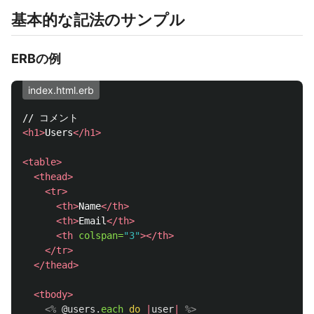
基本的な記法のサンプル
ERBの例
index.html.erb
<h1>
Users
</h1>
<table>
<thead>
<tr>
<th>
Name
</th>
<th>
Email
</th>
<th
colspan=
"3"
></th>
</tr>
</thead>
<tbody>
<%
@users
.
each
do
|
user
|
%>