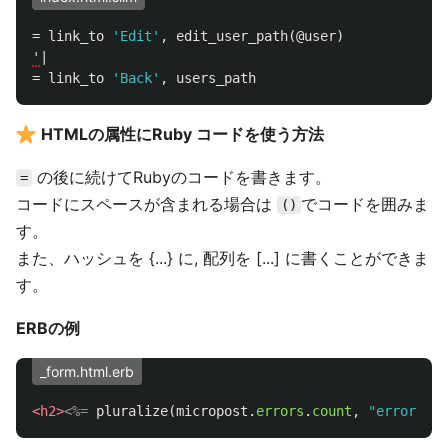
=
link_to
'Edit'
,
edit_user_path
(
@user
)
'
|
=
link_to
'Back'
,
users_path
HTMLの属性にRuby コードを使う方法
の後に続けてRubyのコードを書きます。
=
コードにスペースが含まれる場合は
でコードを囲みま
()
す。
また、ハッシュを {...} に, 配列を [...] に書くことができま
す。
ERBの例
_form.html.erb
<h2>
<%=
pluralize
(
micropost
.
errors
.
count
,
"error"
)
%