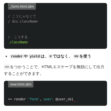
_form.html.slim
/ こうじゃなくて
/ div.className 
/  こうする
.className
や
は、
ではなく、
を使う
render
yield
=
==
をつかうことで、HTMLエスケープを無効にして出力
==
することができます。
new.html.slim
==
render
'form'
,
user: 
@user_ski