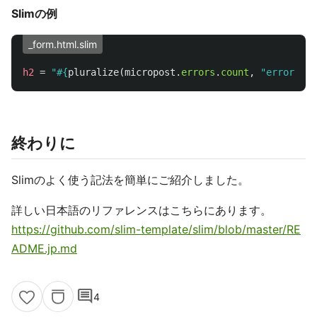
Slimの例
_form.html.slim
h2
=
"
#{
pluralize
(
micropost
.
errors
.
count
,
"error"
)
}
 
終わりに
Slimのよく使う記法を簡単にご紹介しました。
詳しい日本語のリファレンスはこちらにあります。
https://github.com/slim-template/slim/blob/master/RE
ADME.jp.md
comment
4