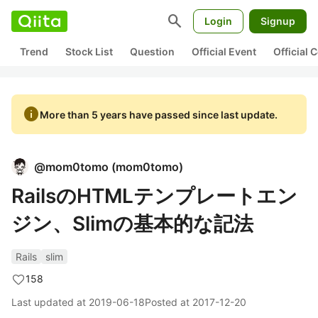
search
Login
Signup
Trend
Stock List
Question
Official Event
Official
info
More than 5 years have passed since last update.
@
mom0tomo
(
mom0tomo
)
RailsのHTMLテンプレートエン
ジン、Slimの基本的な記法
Rails
slim
158
Last updated at
2019-06-18
Posted at
2017-12-20