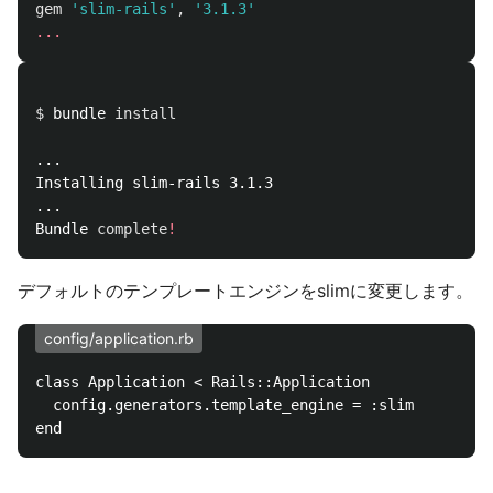
gem
'slim-rails'
,
'3.1.3'
...
$ 
bundle 
install
...

Installing slim-rails 3.1.3

...

Bundle 
complete
!
デフォルトのテンプレートエンジンをslimに変更します。
config/application.rb
class Application < Rails::Application

  config.generators.template_engine = :slim  
