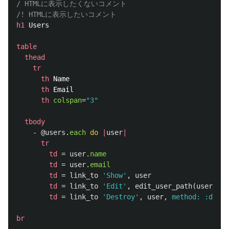
/ HTMLに表示したくないコメント
/! HTMLに表示したいコメント
h1
Users

table
thead
tr
th
Name

th
Email

th
colspan
=
"3"
tbody
-
@users
.
each
do
|
user
|
tr
td
=
user
.
name
td
=
user
.
email
td
=
link_to
'Show'
,
user
td
=
link_to
'Edit'
,
edit_user_path
(
user
)
td
=
link_to
'Destroy'
,
user
,
method: :delet
br