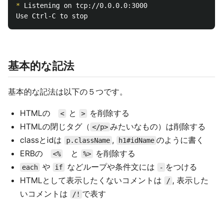
*
 Listening on tcp://0.0.0.0:3000

基本的な記法
基本的な記法は以下の５つです。
HTMLの
と
を削除する
<
>
HTMLの閉じタグ（
みたいなもの）は削除する
</p>
classとidは
,
のように書く
p.className
h1#idName
ERBの
と
を削除する
<%
%>
や
などループや条件文には
をつける
each
if
-
HTMLとして表示したくないコメントは
, 表示した
/
いコメントは
で表す
/!