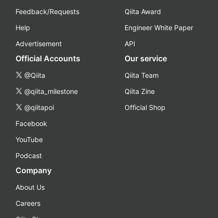
Feedback/Requests
Qiita Award
Help
Engineer White Paper
Advertisement
API
Official Accounts
Our service
@Qiita
Qiita Team
@qiita_milestone
Qiita Zine
@qiitapoi
Official Shop
Facebook
YouTube
Podcast
Company
About Us
Careers