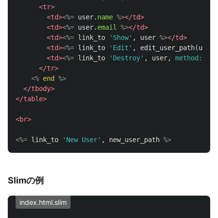
<tr>
<td>
<%=
user
.
name
%>
</td>
<td>
<%=
user
.
email
%>
</td>
<td>
<%=
link_to
'Show'
,
user
%>
</td>
<td>
<%=
link_to
'Edit'
,
edit_user_path
(
user
)
<td>
<%=
link_to
'Destroy'
,
user
,
method: :de
</tr>
<%
end
%>
</tbody>
</table>
<br>
<%=
link_to
'New User'
,
new_user_path
%>
Slimの例
index.html.slim