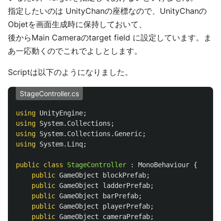
指定したいのは UnityChanの座標なので、UnityChanの
Objetを画面生成時に保持しておいて、
後からMain Cameraのtarget field に設定しています。ま
あ一応動くのでこれでよしとします。
Scriptは以下のようになりました。
StageController.cs
using
UnityEngine
;
using
System.Collections
;
using
System.Collections.Generic
;
using
System.Linq
;
public
class
StageController
:
MonoBehaviour
{
public
GameObject
blockPrefab
;
public
GameObject
ladderPrefab
;
public
GameObject
barPrefab
;
public
GameObject
playerPrefab
;
public
GameObject
cameraPrefab
;