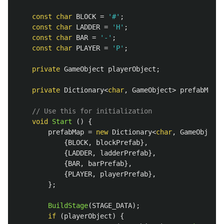
const
char
BLOCK
=
'#'
;
const
char
LADDER
=
'H'
;
const
char
BAR
=
'-'
;
const
char
PLAYER
=
'P'
;
private
GameObject
playerObject
;
private
Dictionary
<
char
,
GameObject
>
prefabMap
;
// Use this for initialization
void
Start
()
{
prefabMap
=
new
Dictionary
<
char
,
GameObject
>
{
BLOCK
,
blockPrefab
},
{
LADDER
,
ladderPrefab
},
{
BAR
,
barPrefab
},
{
PLAYER
,
playerPrefab
},
};
BuildStage
(
STAGE_DATA
);
if
(
playerObject
)
{