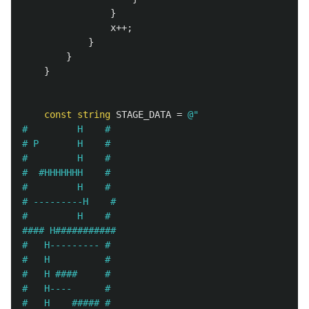
}
x
++;
}
}
}
const
string
STAGE_DATA
=
@"

#         H    #

# P       H    #

#         H    #

#  #HHHHHHH    #

#         H    #

# ---------H    #

#         H    #

#### H###########

#   H--------- #

#   H          #

#   H ####     #

#   H----      #

#   H    ##### #
