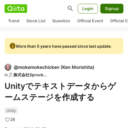
search
Login
Signup
Trend
Stock List
Question
Official Event
Official
info
More than 5 years have passed since last update.
@
mokemokechicken
(
Ken Morishita
)
in
株式会社Sprocket
Unityでテキストデータからゲ
ームステージを作成する
Unity
26