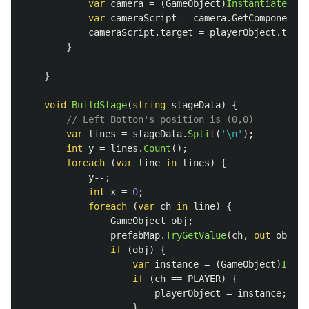
var
camera
=
(
GameObject
)
Instantiate
(
cam
var
cameraScript
=
camera
.
GetComponent
<
C
cameraScript
.
target
=
playerObject
.
trans
}
}
void
BuildStage
(
string
stageData
)
{
// Left Botton's position is (0,0)
var
lines
=
stageData
.
Split
(
'\n'
);
int
y
=
lines
.
Count
();
foreach
(
var
line
in
lines
)
{
y
--;
int
x
=
0
;
foreach
(
var
ch
in
line
)
{
GameObject
obj
;
prefabMap
.
TryGetValue
(
ch
,
out
obj
);
if
(
obj
)
{
var
instance
=
(
GameObject
)
Insta
if
(
ch
==
PLAYER
)
{
playerObject
=
instance
;
}