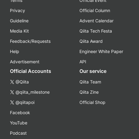
Terms
Official Event
Privacy
Official Column
Guideline
Advent Calendar
Media Kit
Qiita Tech Festa
Feedback/Requests
Qiita Award
Help
Engineer White Paper
Advertisement
API
Official Accounts
Our service
@Qiita
Qiita Team
@qiita_milestone
Qiita Zine
@qiitapoi
Official Shop
Facebook
YouTube
Podcast