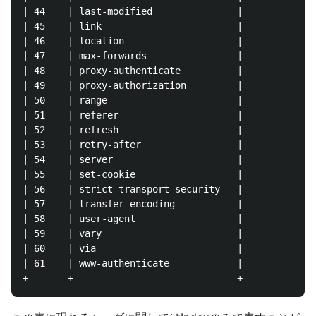
| 44    | last-modified               |             
| 45    | link                        |             
| 46    | location                    |             
| 47    | max-forwards                |             
| 48    | proxy-authenticate          |             
| 49    | proxy-authorization         |             
| 50    | range                       |             
| 51    | referer                     |             
| 52    | refresh                     |             
| 53    | retry-after                 |             
| 54    | server                      |             
| 55    | set-cookie                  |             
| 56    | strict-transport-security   |             
| 57    | transfer-encoding           |             
| 58    | user-agent                  |             
| 59    | vary                        |             
| 60    | via                         |             
| 61    | www-authenticate            |             