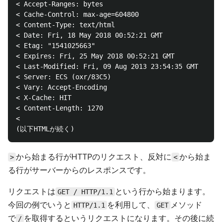
< Accept-Ranges: bytes

< Cache-Control: max-age=604800

< Content-Type: text/html

< Date: Fri, 18 May 2018 00:52:21 GMT

< Etag: "1541025663"

< Expires: Fri, 25 May 2018 00:52:21 GMT

< Last-Modified: Fri, 09 Aug 2013 23:54:35 GMT

< Server: ECS (oxr/83C5)

< Vary: Accept-Encoding

< X-Cache: HIT

< Content-Length: 1270

< 

から始まる行がHTTPのリクエスト、反対に
から始ま
>
<
る行がサーバーからのレスポンスです。
リクエストは
という行から始まります。
GET / HTTP/1.1
今回の例でいうと
を利用して、
メソッド
HTTP/1.1
GET
で
を取得するというリクエストになります。その後に続
/