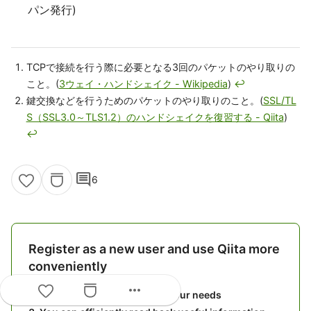
パン発行)
TCPで接続を行う際に必要となる3回のパケットのやり取りの
こと。(
3ウェイ・ハンドシェイク - Wikipedia
)
↩
鍵交換などを行うためのパケットのやり取りのこと。(
SSL/TL
S（SSL3.0～TLS1.2）のハンドシェイクを復習する - Qiita
)
↩
comment
6
Register as a new user and use Qiita more
conveniently
more_horiz
You get articles that match your needs