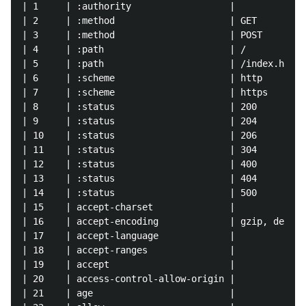
| 1     | :authority                  |             
| 2     | :method                     | GET         
| 3     | :method                     | POST        
| 4     | :path                       | /           
| 5     | :path                       | /index.html 
| 6     | :scheme                     | http        
| 7     | :scheme                     | https       
| 8     | :status                     | 200         
| 9     | :status                     | 204         
| 10    | :status                     | 206         
| 11    | :status                     | 304         
| 12    | :status                     | 400         
| 13    | :status                     | 404         
| 14    | :status                     | 500         
| 15    | accept-charset              |             
| 16    | accept-encoding             | gzip, deflat
| 17    | accept-language             |             
| 18    | accept-ranges               |             
| 19    | accept                      |             
| 20    | access-control-allow-origin |             
| 21    | age                         |             