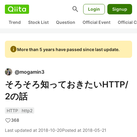
search
Login
Signup
Trend
Stock List
Question
Official Event
Official
info
More than 5 years have passed since last update.
@
mogamin3
そろそろ知っておきたいHTTP/
2の話
HTTP
http2
368
Last updated at
2018-10-20
Posted at
2018-05-21