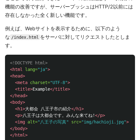
機能の改善ですが、サーバープッシュはHTTP/2以前には
存在しなかった全く新しい機能です。
例えば、Webサイトを表示するために、以下のよう
な
をサーバに対してリクエストしたとしま
/index.html
す。
<!DOCTYPE html>
<html
lang=
"ja"
>
<head>
<meta
charset=
"UTF-8"
>
<title>
Example
</title>
</head>
<body>
<h1>
大都会 八王子市の紹介
</h1>
<p>
八王子は大都会です。みんな来てね!
</p>
<img
alt=
"八王子の写真"
src=
"img/hachioji.jpg"
>
</body>
</html>