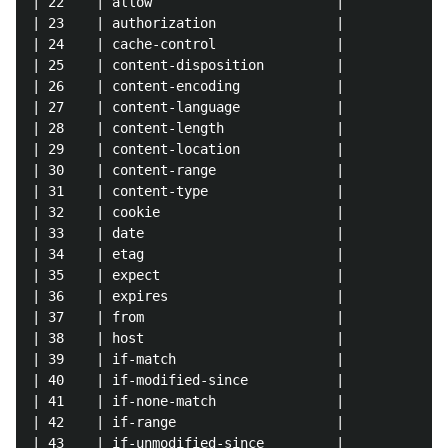
| 22    | allow                       |             
| 23    | authorization               |             
| 24    | cache-control               |             
| 25    | content-disposition         |             
| 26    | content-encoding            |             
| 27    | content-language            |             
| 28    | content-length              |             
| 29    | content-location            |             
| 30    | content-range               |             
| 31    | content-type                |             
| 32    | cookie                      |             
| 33    | date                        |             
| 34    | etag                        |             
| 35    | expect                      |             
| 36    | expires                     |             
| 37    | from                        |             
| 38    | host                        |             
| 39    | if-match                    |             
| 40    | if-modified-since           |             
| 41    | if-none-match               |             
| 42    | if-range                    |             
| 43    | if-unmodified-since         |             