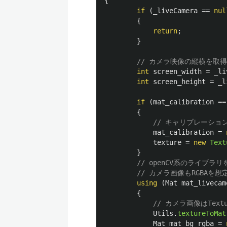
{
if
(
_liveCamera
==
nul
{
return
;
}
// カメラ映像の縦横を取
int
screen_width
=
_li
int
screen_height
=
_l
if
(
mat_calibration
==
{
// キャリブレーショ
mat_calibration
=
texture
=
new
Text
}
// openCV系のライブ
// カメラ画像もRGBA
using
(
Mat
mat_livecam
{
// カメラ画像はTex
Utils
.
textureToMat
Mat
mat_bg_rgba
=