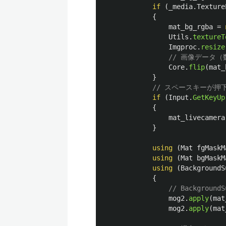
if
(
_media
.
Texture
{
mat_bg_rgba
=
Utils
.
textureT
Imgproc
.
resize
// 画像データ（数
Core
.
flip
(
mat_
}
// スペースキーが
if
(
Input
.
GetKeyUp
{
mat_livecamera
}
using
(
Mat
fgMaskM
using
(
Mat
bgMaskM
using
(
BackgroundS
{
// Backgrou
mog2
.
apply
(
mat
mog2
.
apply
(
mat