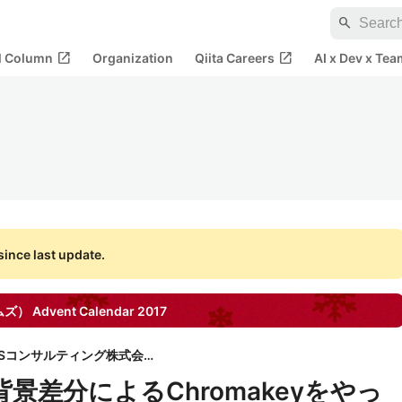
search
open_in_new
open_in_new
al Column
Organization
Qiita Careers
AI x Dev x Tea
ince last update.
テムズ）
Advent Calendar
2017
ULSコンサルティング株式会社
で背景差分によるChromakeyをやっ