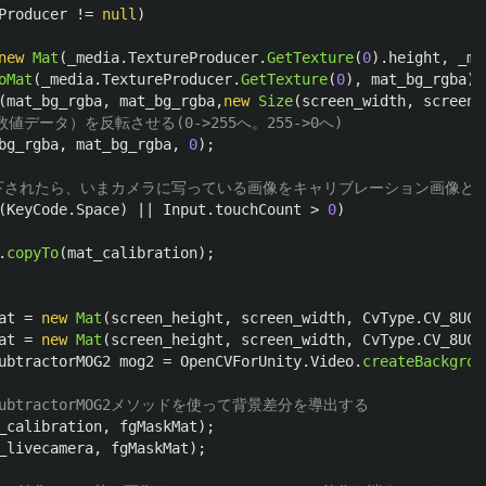
Producer
!=
null
)
new
Mat
(
_media
.
TextureProducer
.
GetTexture
(
0
).
height
,
_me
oMat
(
_media
.
TextureProducer
.
GetTexture
(
0
),
mat_bg_rgba
);
(
mat_bg_rgba
,
mat_bg_rgba
,
new
Size
(
screen_width
,
screen_
値データ）を反転させる(0->255へ。255->0へ)
bg_rgba
,
mat_bg_rgba
,
0
);
押下されたら、いまカメラに写っている画像をキャリブレーション画像と
(
KeyCode
.
Space
)
||
Input
.
touchCount
>
0
)
.
copyTo
(
mat_calibration
);
at
=
new
Mat
(
screen_height
,
screen_width
,
CvType
.
CV_8UC1
at
=
new
Mat
(
screen_height
,
screen_width
,
CvType
.
CV_8UC1
ubtractorMOG2
mog2
=
OpenCVForUnity
.
Video
.
createBackgrou
ndSubtractorMOG2メソッドを使って背景差分を導出する
_calibration
,
fgMaskMat
);
_livecamera
,
fgMaskMat
);