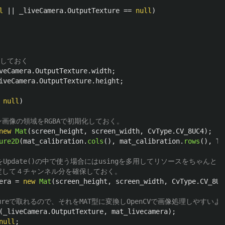
l
||
_liveCamera
.
OutputTexture
==
null
)
得しておく
veCamera
.
OutputTexture
.
width
;
iveCamera
.
OutputTexture
.
height
;
null
)
ン画像の領域をRGBAで初期化しておく。
new
Mat
(
screen_height
,
screen_width
,
CvType
.
CV_8UC4
);
ure2D
(
mat_calibration
.
cols
(),
mat_calibration
.
rows
(),
Te
ラリをUpdate()の中で使う場合にはusingを多用してリソースをちゃ
を想定して４チャンネル分を確保しておく。
era
=
new
Mat
(
screen_height
,
screen_width
,
CvType
.
CV_8UC
tureで取れるので、それをMAT型に変換しOpenCVで画像処理しやすい
(
_liveCamera
.
OutputTexture
,
mat_livecamera
);
null
;