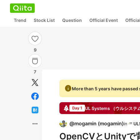
Trend
Stock List
Question
Official Event
Offici
9
7
info
More than 5 years have passed s
UL Systems （ウルシス
Day 1
more_horiz
@
mogamin
(
mogamin
)
in
OpenCVとUnity