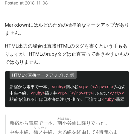
Posted at
2018-11-08
Markdownにはルビのための標準的なマークアップがあり
ません。
HTML出力の場合は直接HTMLのタグを書くという手もあ
りますが、HTMLのrubyタグは正直言って書きやすいもの
ではありません。
HTMLで直接マークアップした例
新宿から電車で一本、
<ruby>
南小谷
<rp>
（
</rp><rt>
みなみお
中央本線、
<ruby>
篠ノ井
<rp>
（
</rp><rt>
しののい
</rt><rp>
駅前を流れる川は日本海に注ぐ姫川で、下流では
<ruby>
翡翠
<rp>
みなみおたり
新宿から電車で一本、
南小谷
駅に降り立った。
しののい
中央本線、
篠ノ井
線、大糸線を経由して4時間あま