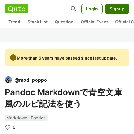
search
Login
Signup
Trend
Stock List
Question
Official Event
Official
info
More than 5 years have passed since last update.
@
mod_poppo
Pandoc Markdownで青空文庫
風のルビ記法を使う
Markdown
Pandoc
18