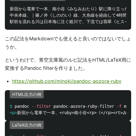
新宿から電車で一本、南小谷《みなみおたり》駅に降り立った。

中央本線、｜篠ノ井《しののい》線、大糸線を経由して4時間あま
この記法をMarkdownでも使えると良いのではないでしょ
うか。
というわけで、青空文庫風のルビ記法をHTML/LaTeX用に
変換するPandoc filterを作りました。
https://github.com/minoki/pandoc-aozora-ruby
HTML出力の例
$
pandoc 
--filter
 pandoc-aozora-ruby-filter 
-f
 markd
<p>
LaTeX出力の例