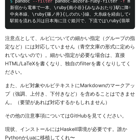
$
pandoc 
--filter
 pandoc-aozora-ruby-filter 
-f
 markd
新宿から電車で一本、\ruby{南小谷}{みなみおたり}駅に降り立っ
中央本線、\ruby{篠ノ井}{しののい}線、大糸線を経由して4時間
注意点として、ルビについての細かい指定（グループの指
定など）には対応していません（青空文庫の形式に定めら
れていないので）。細かい指定が必要な場合は、直接
HTML/LaTeXを書くなり、独自のfilterを書くなりしてく
ださい。
また、ルビ対象やルビテキストにMarkdownのマークアッ
プ（強調、上付き、下付きなど）を含めることはできませ
ん。（要望があれば対応するかもしれません）
その他の注意事項についてはGitHubを見てください。
現状、インストールにはHaskell環境が必要です。誰か
PythonかLuaに移植してくれ〜