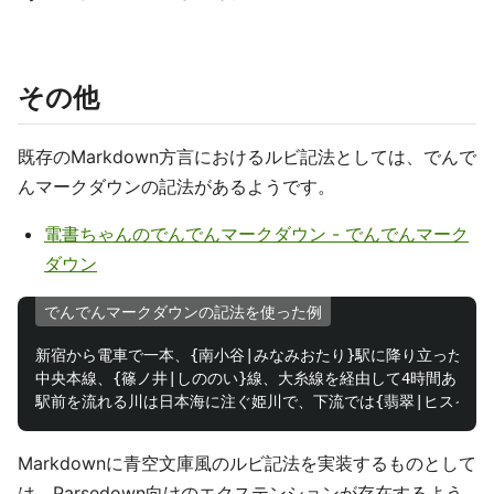
その他
既存のMarkdown方言におけるルビ記法としては、でんで
んマークダウンの記法があるようです。
電書ちゃんのでんでんマークダウン - でんでんマーク
ダウン
でんでんマークダウンの記法を使った例
新宿から電車で一本、{南小谷|みなみおたり}駅に降り立った。

中央本線、{篠ノ井|しののい}線、大糸線を経由して4時間あまり。
Markdownに青空文庫風のルビ記法を実装するものとして
は、Parsedown向けのエクステンションが存在するよう