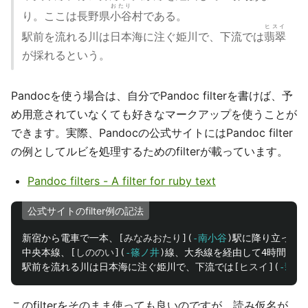
おたり
り。ここは長野県
小谷
村である。
ヒスイ
駅前を流れる川は日本海に注ぐ姫川で、下流では
翡翠
が採れるという。
Pandocを使う場合は、自分でPandoc filterを書けば、予
め用意されていなくても好きなマークアップを使うことが
できます。実際、Pandocの公式サイトにはPandoc filter
の例としてルビを処理するためのfilterが載っています。
Pandoc filters - A filter for ruby text
公式サイトのfilter例の記法
新宿から電車で一本、
[
みなみおたり
](
-南小谷
)
駅に降り立った。
中央本線、
[
しののい
](
-篠ノ井
)
線、大糸線を経由して4時間あま
駅前を流れる川は日本海に注ぐ姫川で、下流では
[
ヒスイ
](
-翡翠
このfilterをそのまま使っても良いのですが、読み仮名が