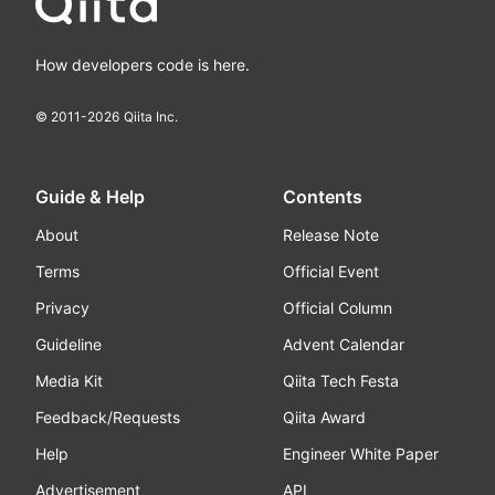
How developers code is here.
© 2011-
2026
Qiita Inc.
Guide & Help
Contents
About
Release Note
Terms
Official Event
Privacy
Official Column
Guideline
Advent Calendar
Media Kit
Qiita Tech Festa
Feedback/Requests
Qiita Award
Help
Engineer White Paper
Advertisement
API