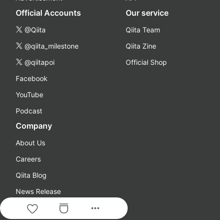
Official Accounts
Our service
@Qiita
Qiita Team
@qiita_milestone
Qiita Zine
@qiitapoi
Official Shop
Facebook
YouTube
Podcast
Company
About Us
Careers
Qiita Blog
News Release
more_horiz