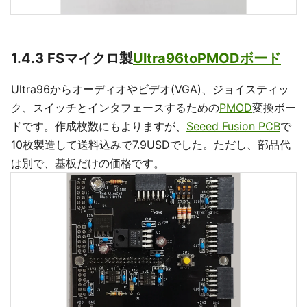
1.4.3 FSマイクロ製
Ultra96toPMODボード
Ultra96からオーディオやビデオ(VGA)、ジョイスティッ
ク、スイッチとインタフェースするための
PMOD
変換ボー
ドです。作成枚数にもよりますが、
Seeed Fusion PCB
で
10枚製造して送料込みで7.9USDでした。ただし、部品代
は別で、基板だけの価格です。