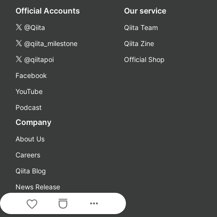
Official Accounts
Our service
@Qiita
Qiita Team
@qiita_milestone
Qiita Zine
@qiitapoi
Official Shop
Facebook
YouTube
Podcast
Company
About Us
Careers
Qiita Blog
News Release
more_horiz