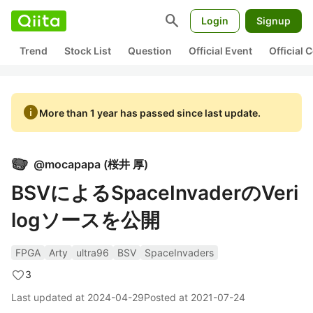
search
Login
Signup
Trend
Stock List
Question
Official Event
Official
info
More than 1 year has passed since last update.
@
mocapapa
(
桜井 厚
)
BSVによるSpaceInvaderのVeri
logソースを公開
FPGA
Arty
ultra96
BSV
SpaceInvaders
3
Last updated at
2024-04-29
Posted at
2021-07-24