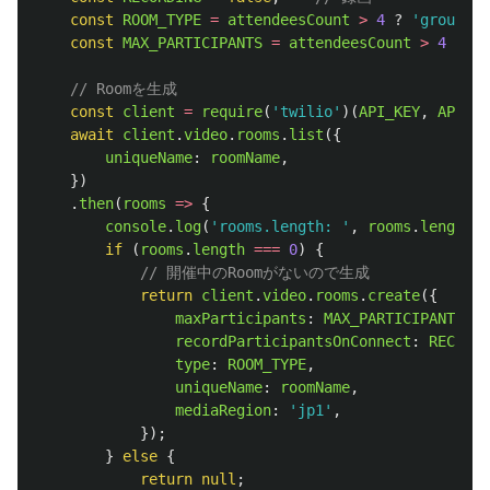
const
ROOM_TYPE
=
attendeesCount
>
4
?
'
group
'
:
const
MAX_PARTICIPANTS
=
attendeesCount
>
4
?
50
// Roomを生成
const
client
=
require
(
'
twilio
'
)(
API_KEY
,
API_SE
await
client
.
video
.
rooms
.
list
({
uniqueName
:
roomName
,
})
.
then
(
rooms
=>
{
console
.
log
(
'
rooms.length: 
'
,
rooms
.
length
);
if 
(
rooms
.
length
===
0
)
{
// 開催中のRoomがないので生成
return
client
.
video
.
rooms
.
create
({
maxParticipants
:
MAX_PARTICIPANTS
,
recordParticipantsOnConnect
:
RECORDI
type
:
ROOM_TYPE
,
uniqueName
:
roomName
,
mediaRegion
:
'
jp1
'
,
});
}
else
{
return
null
;