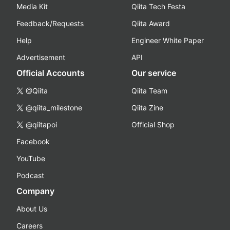
Media Kit
Qiita Tech Festa
Feedback/Requests
Qiita Award
Help
Engineer White Paper
Advertisement
API
Official Accounts
Our service
@Qiita
Qiita Team
@qiita_milestone
Qiita Zine
@qiitapoi
Official Shop
Facebook
YouTube
Podcast
Company
About Us
Careers