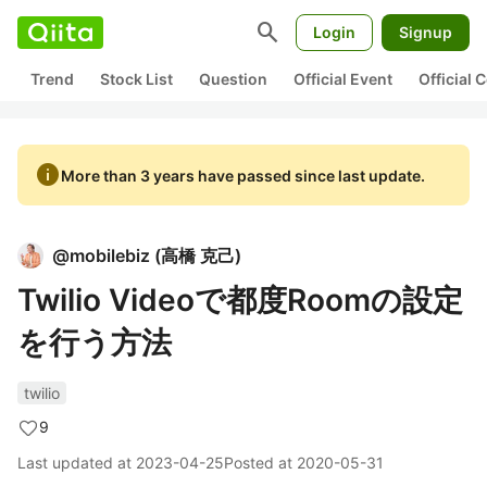
search
Login
Signup
Trend
Stock List
Question
Official Event
Official
info
More than 3 years have passed since last update.
@
mobilebiz
(
高橋 克己
)
Twilio Videoで都度Roomの設定
を行う方法
twilio
9
Last updated at
2023-04-25
Posted at
2020-05-31