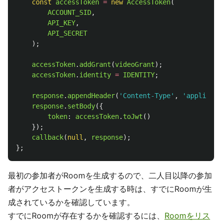
const
accessToken
=
new
AccessToken
(
ACCOUNT_SID
,
API_KEY
,
API_SECRET
);
accessToken
.
addGrant
(
videoGrant
);
accessToken
.
identity
=
IDENTITY
;
response
.
appendHeader
(
'
Content-Type
'
,
'
applicati
response
.
setBody
({
token
:
accessToken
.
toJwt
()
});
callback
(
null
,
response
);
};
最初の参加者がRoomを生成するので、二人目以降の参加
者がアクセストークンを生成する時は、すでにRoomが生
成されているかを確認しています。
すでにRoomが存在するかを確認するには、
Roomをリス