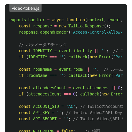
video-token.js
exports
.
handler
=
async
function
(
context
,
event
,
cal
const
response
=
new
Twilio
.
Response
();
response
.
appendHeader
(
'
Access-Control-Allow-Orig
// パラメータのチェック
const
IDENTITY
=
event
.
identity
||
''
;
// ユーザ
if 
(
IDENTITY
===
''
)
callback
(
new
Error
(
`Paramet
const
roomName
=
event
.
room
||
''
;
// ルーム名
if 
(
roomName
===
''
)
callback
(
new
Error
(
`Paramet
const
attendeesCount
=
event
.
attendees
||
0
;
if 
(
attendeesCount
===
0
)
callback
(
new
Error
(
`Pa
const
ACCOUNT_SID
=
'
AC
'
;
// TwilioのAccountSid
const
API_KEY
=
''
;
// Twilio VideoのAPI Key
const
API_SECRET
=
''
;
// Twilio VideoのAPI Secr
const
RECORDING
=
false
;
// 録画