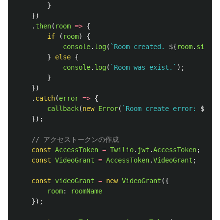
}
})
.
then
(
room
=>
{
if 
(
room
)
{
console
.
log
(
`Room created. 
${
room
.
sid
}
`
)
}
else
{
console
.
log
(
`Room was exist.`
);
}
})
.
catch
(
error
=>
{
callback
(
new
Error
(
`Room create error: 
${
err
});
// アクセストークンの作成
const
AccessToken
=
Twilio
.
jwt
.
AccessToken
;
const
VideoGrant
=
AccessToken
.
VideoGrant
;
const
videoGrant
=
new
VideoGrant
({
room
:
roomName
});