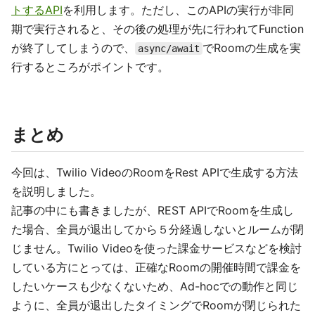
トするAPI
を利用します。ただし、このAPIの実行が非同
期で実行されると、その後の処理が先に行われてFunction
が終了してしまうので、
でRoomの生成を実
async/await
行するところがポイントです。
まとめ
今回は、Twilio VideoのRoomをRest APIで生成する方法
を説明しました。
記事の中にも書きましたが、REST APIでRoomを生成し
た場合、全員が退出してから５分経過しないとルームが閉
じません。Twilio Videoを使った課金サービスなどを検討
している方にとっては、正確なRoomの開催時間で課金を
したいケースも少なくないため、Ad-hocでの動作と同じ
ように、全員が退出したタイミングでRoomが閉じられた