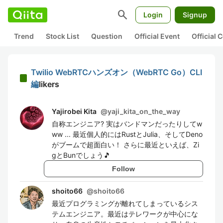
search
Login
Signup
Trend
Stock List
Question
Official Event
Official
Twilio WebRTCハンズオン（WebRTC Go）CLI
編
likers
Yajirobei Kita
@
yaji_kita_on_the_way
自称エンジニア? 実はバンドマンだったりしてw
ww ... 最近個人的にはRustとJulia、そしてDeno
がブームで超面白い！ さらに最近といえば、Zi
gとBunでしょう🎵
Follow
shoito66
@
shoito66
最近プログラミングが離れてしまっているシス
テムエンジニア。最近はテレワークが中心にな