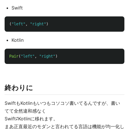
Swift
(
"left"
,
"right"
)
Kotlin
Pair
(
"left"
,
"right"
)
終わりに
SwiftもKotlinもいつもコソコソ書いてるんですが、書い
てて全然違和感なく
Swift⇄Kotlinに移れます。
まあ正直最近のモダンと言われてる言語は機能が均一化し