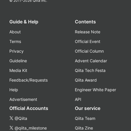
© 2011-
2026
Qiita Inc.
Guide & Help
Contents
About
Release Note
Terms
Official Event
Privacy
Official Column
Guideline
Advent Calendar
Media Kit
Qiita Tech Festa
Feedback/Requests
Qiita Award
Help
Engineer White Paper
Advertisement
API
Official Accounts
Our service
@Qiita
Qiita Team
@qiita_milestone
Qiita Zine