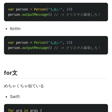
var
person
=
Person
(
"もあい"
,
23
)
person
.
outputMessage
()
// -> クリスマス爆発しろ！
Kotlin
var
person
=
Person
(
"もあい"
,
23
)
person
.
outputMessage
()
// -> クリスマス爆発しろ！
for文
めちゃくちゃ似ている
Swift
for
arg
in
args
{