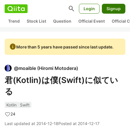
search
Login
Signup
Trend
Stock List
Question
Official Event
Official
info
More than 5 years have passed since last update.
@
moaible
(
Hiromi Motodera
)
君(Kotlin)は僕(Swift)に似てい
る
Kotlin
Swift
24
Last updated at
2014-12-18
Posted at
2014-12-17