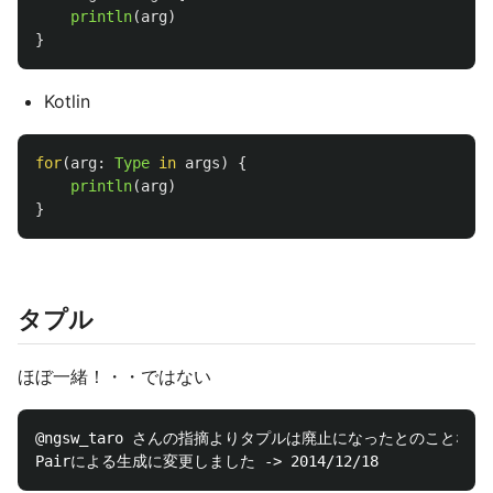
println
(
arg
)
}
Kotlin
for
(
arg
:
Type
in
args
)
{
println
(
arg
)
}
タプル
ほぼ一緒！・・ではない
@ngsw_taro さんの指摘よりタプルは廃止になったとのことなので