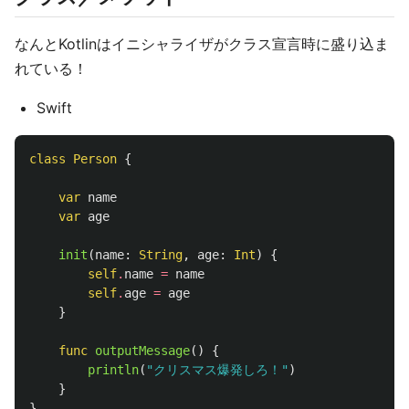
なんとKotlinはイニシャライザがクラス宣言時に盛り込ま
れている！
Swift
class
Person
{
var
name
var
age
init
(
name
:
String
,
age
:
Int
)
{
self
.
name
=
name
self
.
age
=
age
}
func
outputMessage
()
{
println
(
"クリスマス爆発しろ！"
)
}
}