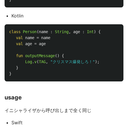
Kotlin
class
Person
(
name
:
String
,
age
:
Int
)
{
val
name
=
name
val
age
=
age
fun
outputMessage
()
{
Log
.
v
(
TAG
,
"クリスマス爆発しろ！"
);
}
}
usage
イニシャライザから呼び出しまで全く同じ
Swift