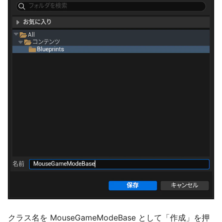
クラス名を MouseGameModeBase として「作成」を押