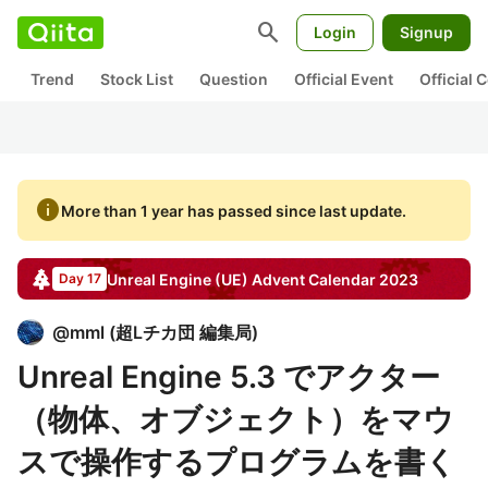
search
Login
Signup
Trend
Stock List
Question
Official Event
Official
info
More than 1 year has passed since last update.
Unreal Engine (UE)
Advent Calendar
2023
Day 17
@
mml
(
超Lチカ団 編集局
)
Unreal Engine 5.3 でアクター
（物体、オブジェクト）をマウ
スで操作するプログラムを書く