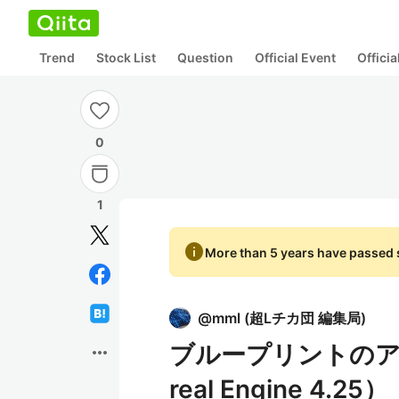
Trend
Stock List
Question
Official Event
Offici
0
1
info
More than 5 years have passed s
@
mml
(
超Lチカ団 編集局
)
ブループリントのア
more_horiz
real Engine 4.25）