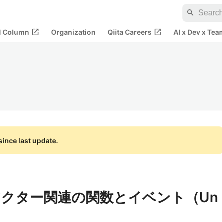
search
open_in_new
open_in_new
al Column
Organization
Qiita Careers
AI x Dev x Tea
ince last update.
クター関連の関数とイベント（Un