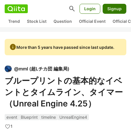
search
Login
Signup
Trend
Stock List
Question
Official Event
Official
info
More than 5 years have passed since last update.
@
mml
(
超Lチカ団 編集局
)
ブループリントの基本的なイベ
ントとタイムライン、タイマー
（Unreal Engine 4.25）
event
Blueprint
timeline
UnrealEngine4
1