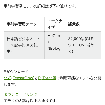
事前学習済モデルの詳細は以下の通りです。
トークナ
事前学習用データ
語彙数
イザー
MeCab
日本語ビジネスニュ
32,000語(CLS、
+
ース記事(300万記
SEP、UNK等除
NEolog
事)
く)
d
#ダウンロード
公式(TensorFlow)
と
PyTorch版
で利用可能なモデルを公開
します。
ダウンロードリンク
モデルの内訳は以下の通りです。