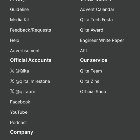
Guideline
Advent Calendar
Media Kit
Qiita Tech Festa
Feedback/Requests
Qiita Award
Help
Engineer White Paper
Advertisement
API
Official Accounts
Our service
@Qiita
Qiita Team
@qiita_milestone
Qiita Zine
@qiitapoi
Official Shop
Facebook
YouTube
Podcast
Company