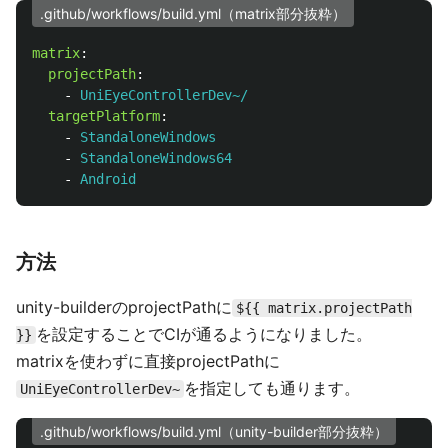
.github/workflows/build.yml（matrix部分抜粋）
matrix
:
projectPath
:
-
UniEyeControllerDev~/
targetPlatform
:
-
StandaloneWindows
-
StandaloneWindows64
-
Android
方法
unity-builderのprojectPathに
${{ matrix.projectPath
を設定することでCIが通るようになりました。
}}
matrixを使わずに直接projectPathに
を指定しても通ります。
UniEyeControllerDev~
.github/workflows/build.yml（unity-builder部分抜粋）