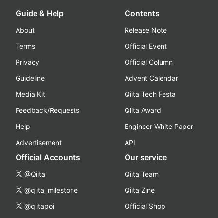
Guide & Help
Contents
About
Release Note
Terms
Official Event
Privacy
Official Column
Guideline
Advent Calendar
Media Kit
Qiita Tech Festa
Feedback/Requests
Qiita Award
Help
Engineer White Paper
Advertisement
API
Official Accounts
Our service
@Qiita
Qiita Team
@qiita_milestone
Qiita Zine
@qiitapoi
Official Shop