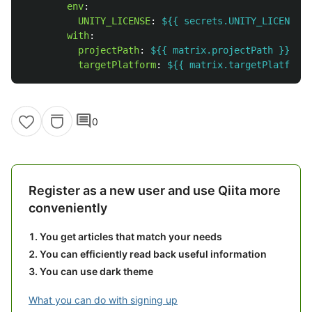
env
:
UNITY_LICENSE
:
${{ secrets.UNITY_LICENSE }
with
:
projectPath
:
${{ matrix.projectPath }}
targetPlatform
:
${{ matrix.targetPlatform 
comment
0
Register as a new user and use Qiita more
conveniently
You get articles that match your needs
You can efficiently read back useful information
You can use dark theme
What you can do with signing up