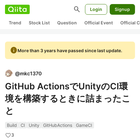
search
Login
Signup
Trend
Stock List
Question
Official Event
Official
info
More than 3 years have passed since last update.
@
mkc1370
GitHub ActionsでUnityのCI環
境を構築するときに詰まったこ
と
Build
CI
Unity
GitHubActions
GameCI
3