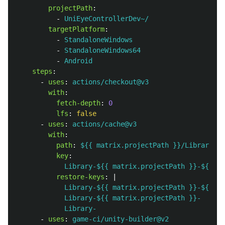
projectPath
:
-
UniEyeControllerDev~/
targetPlatform
:
-
StandaloneWindows
-
StandaloneWindows64
-
Android
steps
:
-
uses
:
actions/checkout@v3
with
:
fetch-depth
:
0
lfs
:
false
-
uses
:
actions/cache@v3
with
:
path
:
${{ matrix.projectPath }}/Library
key
:
Library-${{ matrix.projectPath }}-${{ ma
restore-keys
:
|
Library-${{ matrix.projectPath }}-${{ ma
Library-${{ matrix.projectPath }}-
Library-
-
uses
:
game-ci/unity-builder@v2