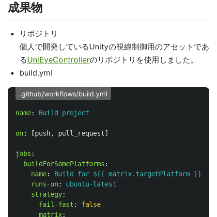
成果物
リポジトリ
個人で開発しているUnityの視線制御用のアセットであ
る
UniEyeController
のリポジトリを使用しました。
build.yml
.github/workflows/build.yml
name
:
Build project
on
:
[
push
,
pull_request
]
jobs
:
buildForSomePlatforms
:
name
:
Build for ${{ matrix.targetPlatform }}
runs-on
:
ubuntu-latest
strategy
:
fail-fast
:
false
matrix
: