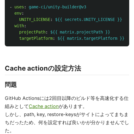
-
uses
:
game-ci/unity-builder@v3
env
:
UNITY_LICENSE
:
${{ secrets.UNITY_LICENSE }}
with
:
projectPath
:
${{ matrix.projectPath }}
targetPlatform
:
${{ matrix.targetPlatform }}
Cache actionの設定方法
問題
GitHub Actionsには2回目以降のビルド等を高速化する仕
組みとして
Cache action
があります。
しかし、path, key, restore-keysがサイトによってまちま
ちだったため、何を設定すれば良いかが分かりませんでし
た。