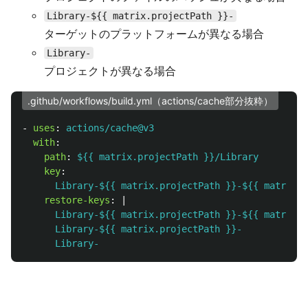
Library-${{ matrix.projectPath }}-
ターゲットのプラットフォームが異なる場合
Library-
プロジェクトが異なる場合
.github/workflows/build.yml（actions/cache部分抜粋）
-
uses
:
actions/cache@v3
with
:
path
:
${{ matrix.projectPath }}/Library
key
:
Library-${{ matrix.projectPath }}-${{ matrix.t
restore-keys
:
|
Library-${{ matrix.projectPath }}-${{ matrix.t
Library-${{ matrix.projectPath }}-
Library-