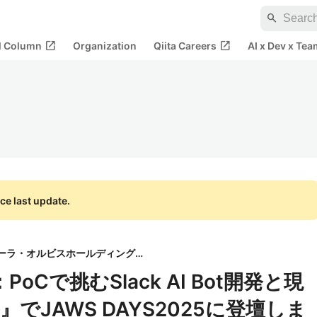
search
open_in_new
open_in_new
al Column
Organization
Qiita Careers
AI x Dev x Tea
ce last update.
株式会社ポーラ・オルビスホールディングス
oCで挑むSlack AI Bot開発と現
でJAWS DAYS2025に登壇しま