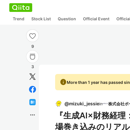
Trend
Stock List
Question
Official Event
Offici
9
3
info
More than 1 year has passed sin
@
mizuki_jessie
in
『生成AI×財務経理：P
more_horiz
場巻き込みのリアル』