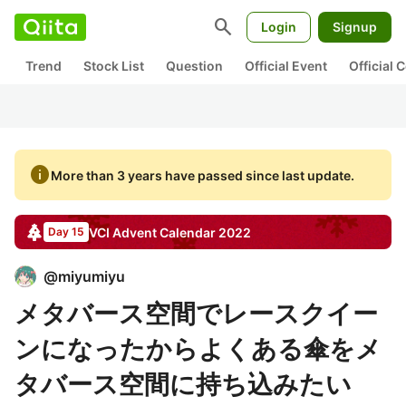
search
Login
Signup
Trend
Stock List
Question
Official Event
Official
info
More than 3 years have passed since last update.
VCI
Advent Calendar
2022
Day 15
@
miyumiyu
メタバース空間でレースクイー
ンになったからよくある傘をメ
タバース空間に持ち込みたい