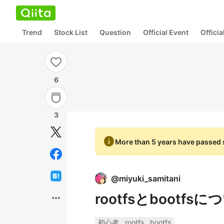
Trend
Stock List
Question
Official Event
Offici
6
3
info
More than 5 years have passed s
@
miyuki_samitani
rootfsとbootfsに
more_horiz
初心者
rootfs
bootfs