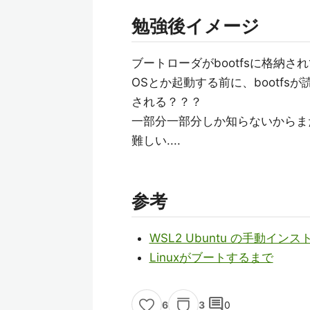
勉強後イメージ
ブートローダがbootfsに格納さ
OSとか起動する前に、bootfs
される？？？
一部分一部分しか知らないからまだ
難しい....
参考
WSL2 Ubuntu の手動インス
Linuxがブートするまで
comment
3
0
6