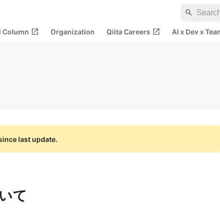
search
open_in_new
open_in_new
al Column
Organization
Qiita Careers
AI x Dev x Tea
ince last update.
ついて