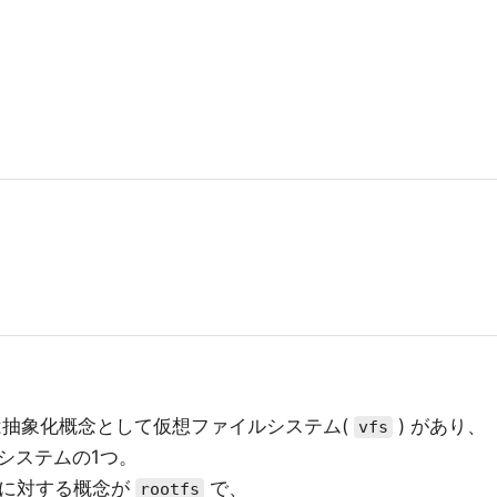
どには抽象化概念として仮想ファイルシステム(
) があり、
vfs
システムの1つ。
のに対する概念が
で、
rootfs