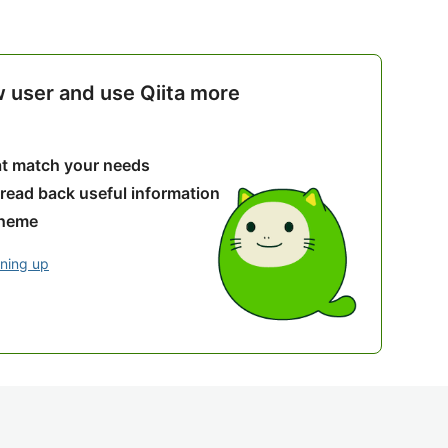
w user and use Qiita more
hat match your needs
 read back useful information
theme
gning up