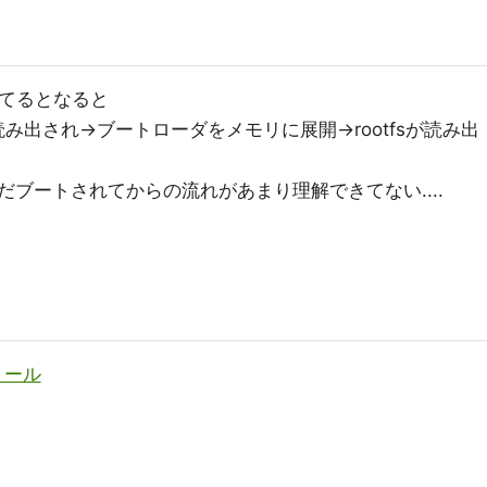
れてるとなると
が読み出され→ブートローダをメモリに展開→rootfsが読み出
ブートされてからの流れがあまり理解できてない....
トール