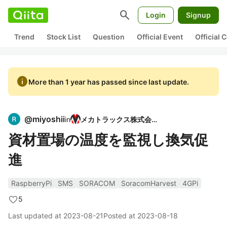
search
Login
Signup
Trend
Stock List
Question
Official Event
Official
info
More than 1 year has passed since last update.
@
miyoshii
in
メカトラックス株式会社
資材置場の温度を監視し換気促
進
RaspberryPi
SMS
SORACOM
SoracomHarvest
4GPi
5
Last updated at
2023-08-21
Posted at
2023-08-18