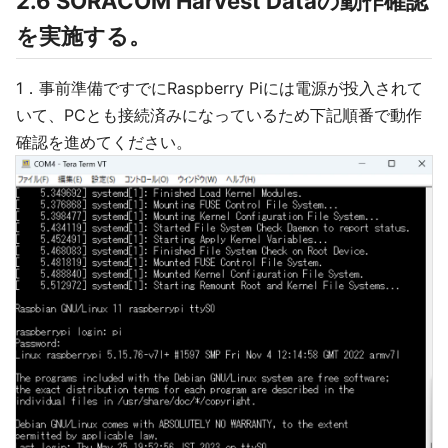
2.6 SORACOM Harvest Dataの動作確認
を実施する。
1．事前準備ですでにRaspberry Piには電源が投入されて
いて、PCとも接続済みになっているため下記順番で動作
確認を進めてください。