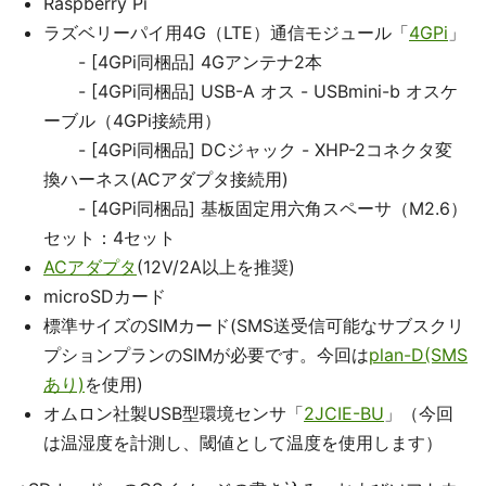
Raspberry Pi
ラズベリーパイ用4G（LTE）通信モジュール「
4GPi
」
- [4GPi同梱品] 4Gアンテナ2本
- [4GPi同梱品] USB-A オス - USBmini-b オスケ
ーブル（4GPi接続用）
- [4GPi同梱品] DCジャック - XHP-2コネクタ変
換ハーネス(ACアダプタ接続用)
- [4GPi同梱品] 基板固定用六角スペーサ（M2.6）
セット：4セット
ACアダプタ
(12V/2A以上を推奨)
microSDカード
標準サイズのSIMカード(SMS送受信可能なサブスクリ
プションプランのSIMが必要です。今回は
plan-D(SMS
あり)
を使用)
オムロン社製USB型環境センサ「
2JCIE-BU
」（今回
は温湿度を計測し、閾値として温度を使用します）