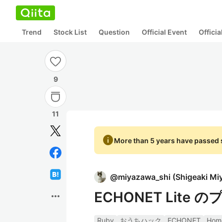
Trend
Stock List
Question
Official Event
Offici
9
11
info
More than 5 years have passed s
@
miyazawa_shi
(
Shigeaki M
ECHONET Lit
more_horiz
Ruby
おうちハック
ECHONET
Hom