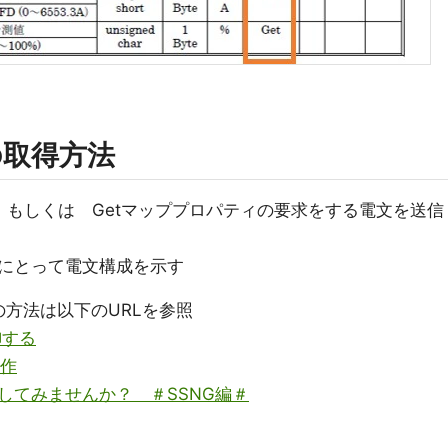
の取得方法
 もしくは Getマッププロパティの要求をする電文を送信
にとって電文構成を示す
受信の方法は以下のURLを参照
御する
操作
してみませんか？ ＃SSNG編＃