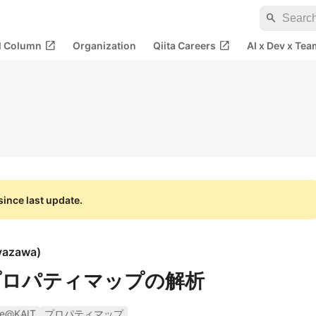
search
open_in_new
open_in_new
al Column
Organization
Qiita Careers
AI x Dev x Tea
ince last update.
iyazawa
)
e のプロパティマップの解析
e@KAIT
プロパティマップ