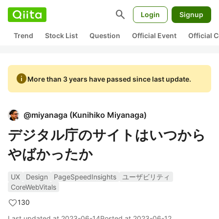
search
Login
Signup
Trend
Stock List
Question
Official Event
Official
info
More than 3 years have passed since last update.
@
miyanaga
(
Kunihiko Miyanaga
)
デジタル庁のサイトはいつから
やばかったか
UX
Design
PageSpeedInsights
ユーザビリティ
CoreWebVitals
130
Last updated at
2023-06-14
Posted at
2023-06-12