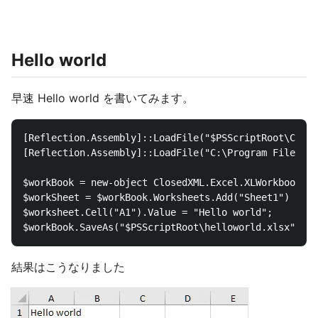
Hello world
早速 Hello world を書いてみます。
[Reflection.Assembly]::LoadFile("$PSScriptRoot\Close
[Reflection.Assembly]::LoadFile("C:\Program Files (x
$workBook = new-object ClosedXML.Excel.XLWorkbook

$workSheet = $workBook.Worksheets.Add("Sheet1")   

$worksheet.Cell("A1").Value = "Hello world";

結果はこうなりました