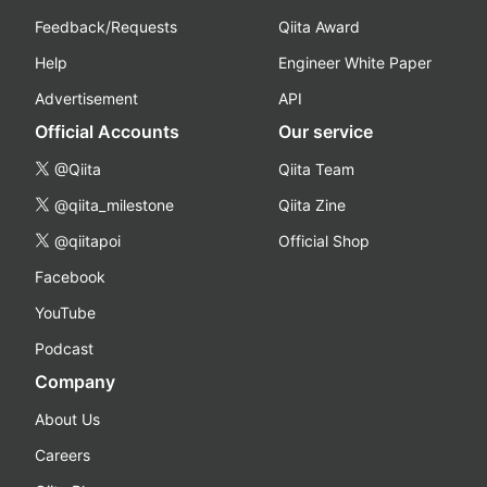
Feedback/Requests
Qiita Award
Help
Engineer White Paper
Advertisement
API
Official Accounts
Our service
@Qiita
Qiita Team
@qiita_milestone
Qiita Zine
@qiitapoi
Official Shop
Facebook
YouTube
Podcast
Company
About Us
Careers