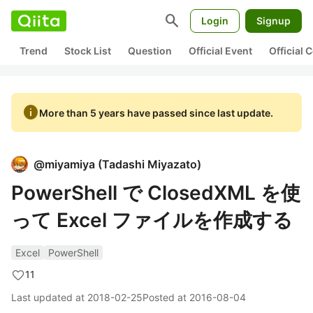
search
Login
Signup
Trend
Stock List
Question
Official Event
Official
info
More than 5 years have passed since last update.
@
miyamiya
(
Tadashi Miyazato
)
PowerShell で ClosedXML を使
って Excel ファイルを作成する
Excel
PowerShell
11
Last updated at
2018-02-25
Posted at
2016-08-04