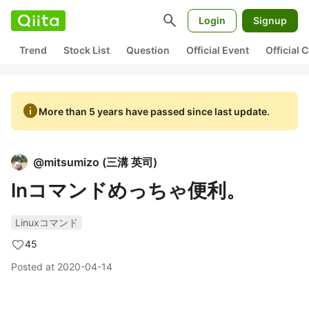
search
Login
Signup
Trend
Stock List
Question
Official Event
Official
info
More than 5 years have passed since last update.
@
mitsumizo
(
三溝 英司
)
lnコマンドめっちゃ便利。
Linuxコマンド
45
Posted at
2020-04-14