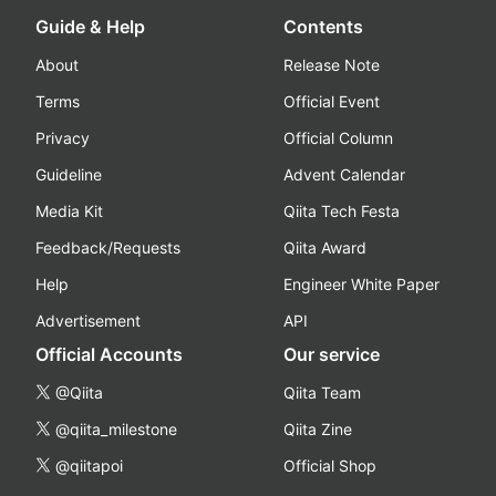
Guide & Help
Contents
About
Release Note
Terms
Official Event
Privacy
Official Column
Guideline
Advent Calendar
Media Kit
Qiita Tech Festa
Feedback/Requests
Qiita Award
Help
Engineer White Paper
Advertisement
API
Official Accounts
Our service
@Qiita
Qiita Team
@qiita_milestone
Qiita Zine
@qiitapoi
Official Shop