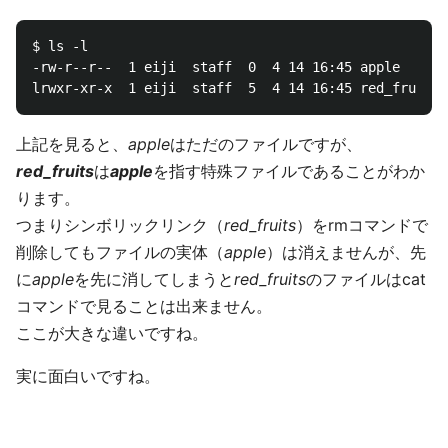
$ ls -l

-rw-r--r--  1 eiji  staff  0  4 14 16:45 apple

上記を見ると、
apple
はただのファイルですが、
red_fruits
は
apple
を指す特殊ファイルであることがわか
ります。
つまりシンボリックリンク（
red_fruits
）をrmコマンドで
削除してもファイルの実体（
apple
）は消えませんが、先
に
apple
を先に消してしまうと
red_fruits
のファイルはcat
コマンドで見ることは出来ません。
ここが大きな違いですね。
実に面白いですね。