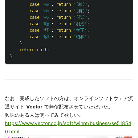
case
'㈱'
:
return
"(株)"
;
case
'㈲'
:
return
"(有)"
;
case
'㈹'
:
return
"(代)"
;
case
'㍾'
:
return
"明治"
;
case
'㍽'
:
return
"大正"
;
case
'㍼'
:
return
"昭和"
;
}
return
null
;
}
なお、完成したソフトの方は、オンラインソフトウェア流
通サイト
Vector
で無償配布させていただいた。
興味のある人は使ってみて欲しい。
https://www.vector.co.jp/soft/winnt/business/se51854
0.html