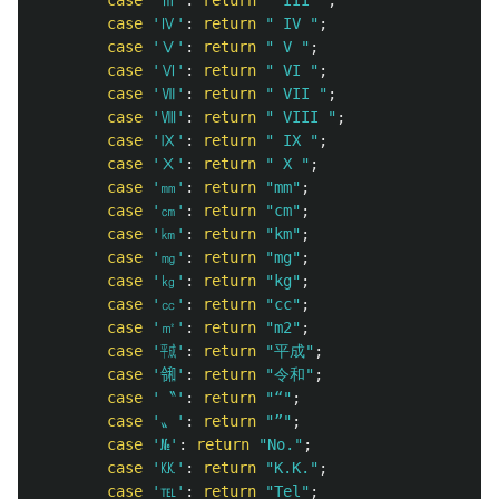
case
'Ⅳ'
:
return
" IV "
;
case
'Ⅴ'
:
return
" V "
;
case
'Ⅵ'
:
return
" VI "
;
case
'Ⅶ'
:
return
" VII "
;
case
'Ⅷ'
:
return
" VIII "
;
case
'Ⅸ'
:
return
" IX "
;
case
'Ⅹ'
:
return
" X "
;
case
'㎜'
:
return
"mm"
;
case
'㎝'
:
return
"cm"
;
case
'㎞'
:
return
"km"
;
case
'㎎'
:
return
"mg"
;
case
'㎏'
:
return
"kg"
;
case
'㏄'
:
return
"cc"
;
case
'㎡'
:
return
"m2"
;
case
'㍻'
:
return
"平成"
;
case
'㋿'
:
return
"令和"
;
case
'〝'
:
return
"“"
;
case
'〟'
:
return
"”"
;
case
'№'
:
return
"No."
;
case
'㏍'
:
return
"K.K."
;
case
'℡'
:
return
"Tel"
;