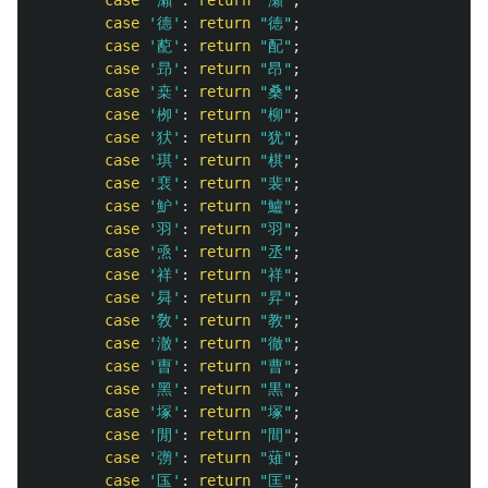
case
'德'
:
return
"徳"
;
case
'蓜'
:
return
"配"
;
case
'昻'
:
return
"昂"
;
case
'桒'
:
return
"桑"
;
case
'栁'
:
return
"柳"
;
case
'犾'
:
return
"犹"
;
case
'琪'
:
return
"棋"
;
case
'裵'
:
return
"裴"
;
case
'魲'
:
return
"鱸"
;
case
'羽'
:
return
"羽"
;
case
'焏'
:
return
"丞"
;
case
'祥'
:
return
"祥"
;
case
'曻'
:
return
"昇"
;
case
'敎'
:
return
"教"
;
case
'澈'
:
return
"徹"
;
case
'曺'
:
return
"曹"
;
case
'黑'
:
return
"黒"
;
case
'塚'
:
return
"塚"
;
case
'閒'
:
return
"間"
;
case
'彅'
:
return
"薙"
;
case
'匤'
:
return
"匡"
;