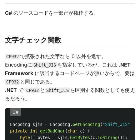
C#
のソースコードを一部だが抜粋する。
文字チェック関数
で拡張された文字なら 0 以外を返す。
CP932
Encodingに
を指定しているが、これは
.NET
Shift_JIS
Framework
に該当するコードページが無いからで、要は
と同じである。
CP932
.NET
で
と
を区別する関数としても使え
CP932
Shift_JIS
るだろう。
C#
Encoding
sjis
=
Encoding
.
GetEncoding
(
"Shift_JIS"
,
En
private
int
getBadChar
(
char
c
)
{
byte
[]
bytes
=
sjis
.
GetBytes
(
c
.
ToString
());