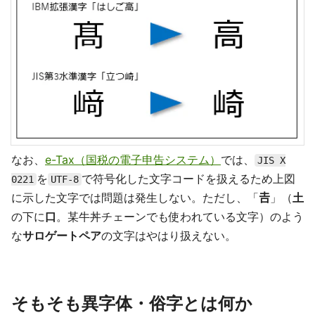
なお、
e-Tax（国税の電子申告システム）
では、
JIS X
を
で符号化した文字コードを扱えるため上図
0221
UTF-8
に示した文字では問題は発生しない。ただし、「
𠮷
」（
土
の下に
口
。某牛丼チェーンでも使われている文字）のよう
な
サロゲートペア
の文字はやはり扱えない。
そもそも異字体・俗字とは何か