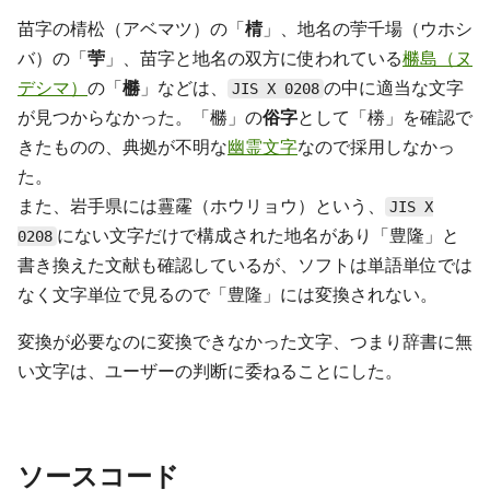
苗字の棈松（アベマツ）の「
棈
」、地名の荢千場（ウホシ
バ）の「
荢
」、苗字と地名の双方に使われている
橳島（ヌ
デシマ）
の「
橳
」などは、
の中に適当な文字
JIS X 0208
が見つからなかった。「橳」の
俗字
として「椦」を確認で
きたものの、典拠が不明な
幽霊文字
なので採用しなかっ
た。
また、岩手県には霻霳（ホウリョウ）という、
JIS X
にない文字だけで構成された地名があり「豊隆」と
0208
書き換えた文献も確認しているが、ソフトは単語単位では
なく文字単位で見るので「豊隆」には変換されない。
変換が必要なのに変換できなかった文字、つまり辞書に無
い文字は、ユーザーの判断に委ねることにした。
ソースコード