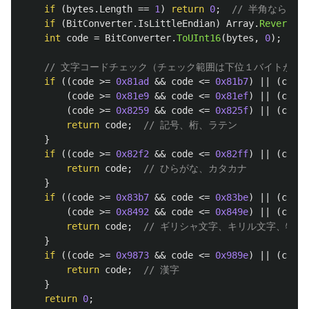
if
(
bytes
.
Length
==
1
)
return
0
;
// 半角なら
if
(
BitConverter
.
IsLittleEndian
)
Array
.
Reverse
(
b
int
code
=
BitConverter
.
ToUInt16
(
bytes
,
0
);
// 文字コードチェック（チェック範囲は下位１バイトが 0x40
if
((
code
>=
0x81ad
&&
code
<=
0x81b7
)
||
(
code
(
code
>=
0x81e9
&&
code
<=
0x81ef
)
||
(
code
(
code
>=
0x8259
&&
code
<=
0x825f
)
||
(
code
return
code
;
// 記号、桁、ラテン
}
if
((
code
>=
0x82f2
&&
code
<=
0x82ff
)
||
(
code
return
code
;
// ひらがな、カタカナ
}
if
((
code
>=
0x83b7
&&
code
<=
0x83be
)
||
(
code
(
code
>=
0x8492
&&
code
<=
0x849e
)
||
(
code
return
code
;
// ギリシャ文字、キリル文字、特殊
}
if
((
code
>=
0x9873
&&
code
<=
0x989e
)
||
(
code
return
code
;
// 漢字
}
return
0
;