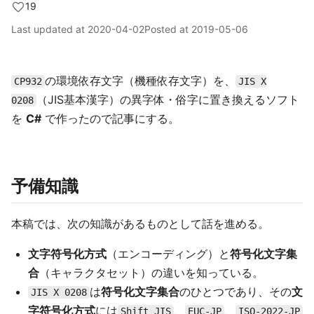
19
Last updated at
2020-04-02
Posted at
2019-05-06
の環境依存文字（機種依存文字）を、
CP932
JIS X
（JIS基本漢字）の異字体・俗字に置き換えるソフト
0208
を
C#
で作ったので記事にする。
予備知識
本稿では、次の知識があるものとして話を進める。
文字符号化方式
（エンコーディング）と
符号化文字集
合
（キャラクタセット）の違いを知っている。
は
符号化文字集合
のひとつであり、その
文
JIS X 0208
字符号化方式
には
、
、
Shift_JIS
EUC-JP
ISO-2022-JP