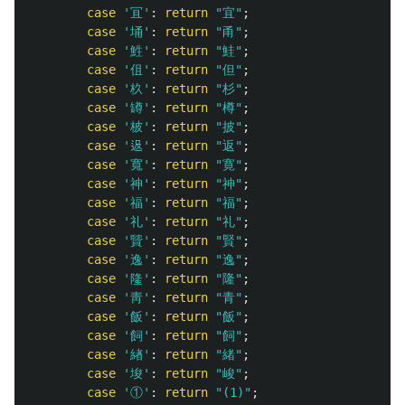
case
'冝'
:
return
"宜"
;
case
'埇'
:
return
"甬"
;
case
'鮏'
:
return
"鮭"
;
case
'伹'
:
return
"但"
;
case
'杦'
:
return
"杉"
;
case
'罇'
:
return
"樽"
;
case
'柀'
:
return
"披"
;
case
'﨤'
:
return
"返"
;
case
'寬'
:
return
"寛"
;
case
'神'
:
return
"神"
;
case
'福'
:
return
"福"
;
case
'礼'
:
return
"礼"
;
case
'贒'
:
return
"賢"
;
case
'逸'
:
return
"逸"
;
case
'隆'
:
return
"隆"
;
case
'靑'
:
return
"青"
;
case
'飯'
:
return
"飯"
;
case
'飼'
:
return
"飼"
;
case
'緖'
:
return
"緒"
;
case
'埈'
:
return
"峻"
;
case
'①'
:
return
"(1)"
;