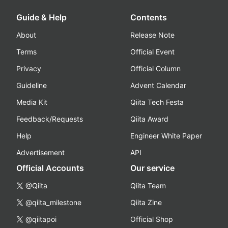
Guide & Help
Contents
About
Release Note
Terms
Official Event
Privacy
Official Column
Guideline
Advent Calendar
Media Kit
Qiita Tech Festa
Feedback/Requests
Qiita Award
Help
Engineer White Paper
Advertisement
API
Official Accounts
Our service
@Qiita
Qiita Team
@qiita_milestone
Qiita Zine
@qiitapoi
Official Shop