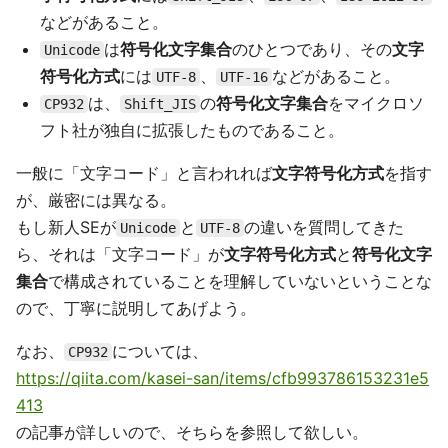
などがあること。
は
符号化文字集合
のひとつであり、その
文字
Unicode
符号化方式
には
、
などがあること。
UTF-8
UTF-16
は、
の
符号化文字集合
をマイクロソ
CP932
Shift_JIS
フト社が独自に拡張したものであること。
一般に「文字コード」と言われれば
文字符号化方式
を指す
が、厳密には異なる。
もし新人SEが
と
の違いを質問してきた
Unicode
UTF-8
ら、それは「文字コード」が
文字符号化方式
と
符号化文字
集合
で構成されていることを理解していないということな
ので、丁寧に説明してあげよう。
なお、
については、
CP932
https://qiita.com/kasei-san/items/cfb993786153231e5
413
の記事が詳しいので、そちらを参照して欲しい。