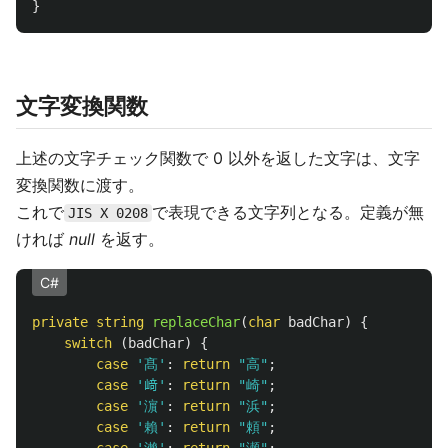
}
文字変換関数
上述の文字チェック関数で 0 以外を返した文字は、文字
変換関数に渡す。
これで
で表現できる文字列となる。定義が無
JIS X 0208
ければ
null
を返す。
C#
private
string
replaceChar
(
char
badChar
)
{
switch
(
badChar
)
{
case
'髙'
:
return
"高"
;
case
'﨑'
:
return
"崎"
;
case
'濵'
:
return
"浜"
;
case
'賴'
:
return
"頼"
;
case
'瀨'
:
return
"瀬"
;