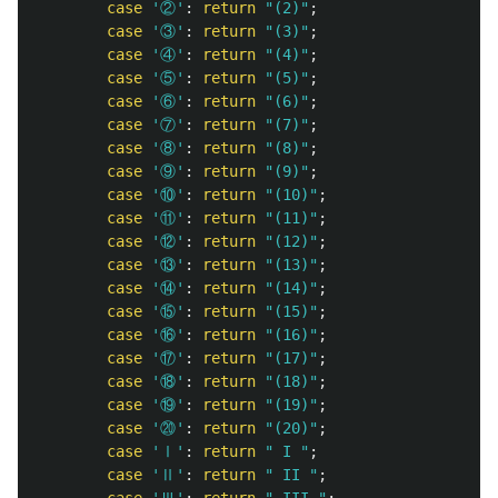
case
'②'
:
return
"(2)"
;
case
'③'
:
return
"(3)"
;
case
'④'
:
return
"(4)"
;
case
'⑤'
:
return
"(5)"
;
case
'⑥'
:
return
"(6)"
;
case
'⑦'
:
return
"(7)"
;
case
'⑧'
:
return
"(8)"
;
case
'⑨'
:
return
"(9)"
;
case
'⑩'
:
return
"(10)"
;
case
'⑪'
:
return
"(11)"
;
case
'⑫'
:
return
"(12)"
;
case
'⑬'
:
return
"(13)"
;
case
'⑭'
:
return
"(14)"
;
case
'⑮'
:
return
"(15)"
;
case
'⑯'
:
return
"(16)"
;
case
'⑰'
:
return
"(17)"
;
case
'⑱'
:
return
"(18)"
;
case
'⑲'
:
return
"(19)"
;
case
'⑳'
:
return
"(20)"
;
case
'Ⅰ'
:
return
" I "
;
case
'Ⅱ'
:
return
" II "
;
case
'Ⅲ'
:
return
" III "
;