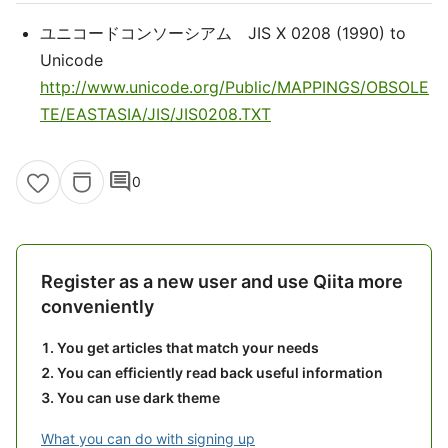
ユニコードコンソーシアム JIS X 0208 (1990) to
Unicode
http://www.unicode.org/Public/MAPPINGS/OBSOLE
TE/EASTASIA/JIS/JIS0208.TXT
comment
0
Register as a new user and use Qiita more
conveniently
You get articles that match your needs
You can efficiently read back useful information
You can use dark theme
What you can do with signing up