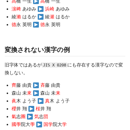
髙
橋 一生
高
橋 一生
濵﨑
あゆみ
浜崎
あゆみ
綾
瀨
はるか
綾
瀬
はるか
德
永 英明
徳
永 英明
変換されない漢字の例
旧字体ではあるが
にも存在する漢字なので変
JIS X 0208
換しない。
齊
藤 由貴
斉
藤 由貴
森山 未
來
森山 未
来
眞
木 よう子
真
木 よう子
櫻
井 翔
桜
井 翔
氣
志
團
気
志
団
國學
院大
學
国学
院大
学