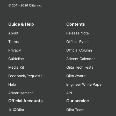
© 2011-
2026
Qiita Inc.
Guide & Help
Contents
About
Release Note
Terms
Official Event
Privacy
Official Column
Guideline
Advent Calendar
Media Kit
Qiita Tech Festa
Feedback/Requests
Qiita Award
Help
Engineer White Paper
Advertisement
API
Official Accounts
Our service
@Qiita
Qiita Team