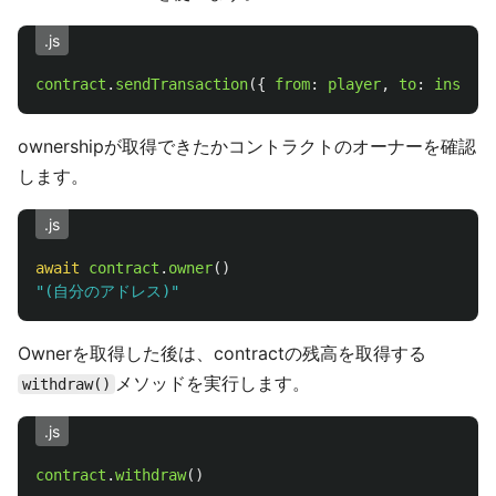
.js
contract
.
sendTransaction
({
from
:
player
,
to
:
instanc
ownershipが取得できたかコントラクトのオーナーを確認
します。
.js
await
contract
.
owner
()
"
(自分のアドレス)
"
Ownerを取得した後は、contractの残高を取得する
メソッドを実行します。
withdraw()
.js
contract
.
withdraw
()