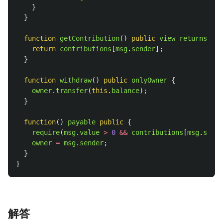
}
}
function
getContribution
()
public
view
returns 
(
ui
return
contributions
[
msg
.
sender
];
}
function
withdraw
()
public
onlyOwner
{
owner
.
transfer
(
this
.
balance
);
}
function
()
payable
public
{
require
(
msg
.
value
>
0
&&
contributions
[
msg
.
sende
owner
=
msg
.
sender
;
}
}
解答