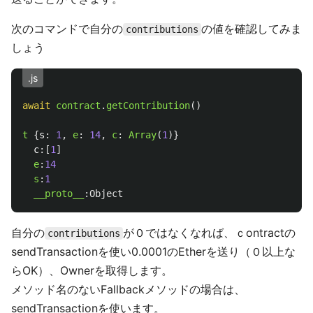
次のコマンドで自分の
の値を確認してみま
contributions
しょう
.js
await
contract
.
getContribution
()
t
{
s
:
1
,
e
:
14
,
c
:
Array
(
1
)}
c
:[
1
]
e
:
14
s
:
1
__proto__
:
Object
自分の
が０ではなくなれば、ｃontractの
contributions
sendTransactionを使い0.0001のEtherを送り（０以上な
らOK）、Ownerを取得します。
メソッド名のないFallbackメソッドの場合は、
sendTransactionを使います。