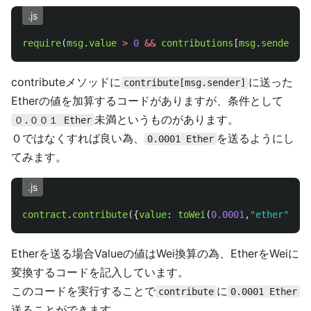
.js
require
(
msg
.
value
>
0
&&
contributions
[
msg
.
sender
]
>
contributeメソッドに
に送った
contribute[msg.sender]
Etherの値を加算するコードがありますが、条件として
未満というものがあります。
０.００１ Ether
０ではなくすれば良い為、
を送るようにし
0.0001 Ether
てみます。
.js
contract
.
contribute
({
value
:
toWei
(
0.0001
,
"
ether
"
),
f
Etherを送る場合Valueの値はWei換算の為、EtherをWeiに
変換するコードを記入しています。
このコードを実行することで
に
contribute
0.0001 Ether
送ることができます。