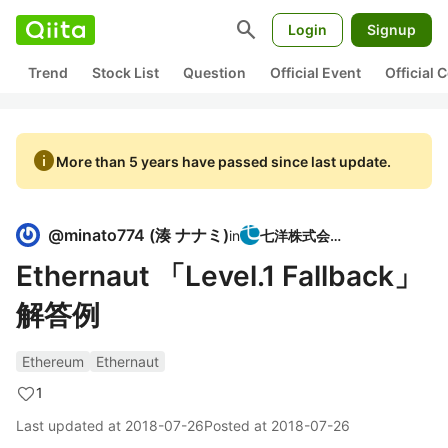
search
Login
Signup
Trend
Stock List
Question
Official Event
Official
info
More than 5 years have passed since last update.
@
minato774
(
湊 ナナミ
)
in
七洋株式会社
Ethernaut 「Level.1 Fallback」
解答例
Ethereum
Ethernaut
1
Last updated at
2018-07-26
Posted at
2018-07-26