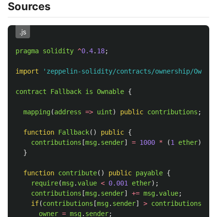
Sources
.js
pragma
solidity
^
0.4
.
18
;
import
'
zeppelin-solidity/contracts/ownership/Ownabl
contract
Fallback
is
Ownable
{
mapping
(
address
=>
uint
)
public
contributions
;
function
Fallback
()
public
{
contributions
[
msg
.
sender
]
=
1000
*
(
1
ether
);
}
function
contribute
()
public
payable
{
require
(
msg
.
value
<
0.001
ether
);
contributions
[
msg
.
sender
]
+=
msg
.
value
;
if
(
contributions
[
msg
.
sender
]
>
contributions
[
own
owner
=
msg
.
sender
;