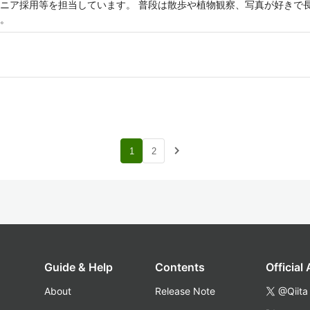
ニア採用等を担当しています。 普段は散歩や植物観察、写真が好きで
。
navigate_next
1
2
Guide & Help
Contents
Official
About
Release Note
@Qiita