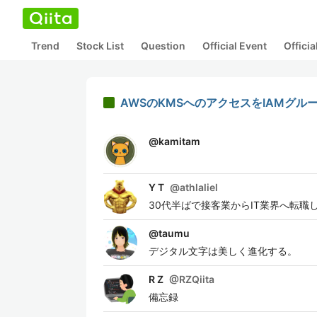
Trend
Stock List
Question
Official Event
Offici
AWSのKMSへのアクセスをIAMグル
@
kamitam
Y T
@
athlaliel
30代半ばで接客業からIT業界へ転職し
@
taumu
デジタル文字は美しく進化する。
R Z
@
RZQiita
備忘録