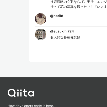
技術戦略の立案ならびに実行、エンジ
行って花の写真を撮ったりしています
@
norikt
@
suzukihi724
個人的な各種備忘録
How developers code is here.