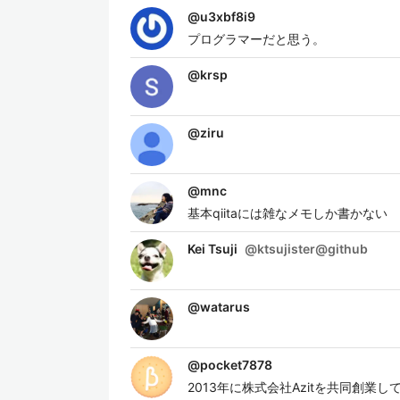
@
u3xbf8i9
プログラマーだと思う。
@
krsp
@
ziru
@
mnc
基本qiitaには雑なメモしか書かない
Kei Tsuji
@
ktsujister@github
@
watarus
@
pocket7878
2013年に株式会社Azitを共同創