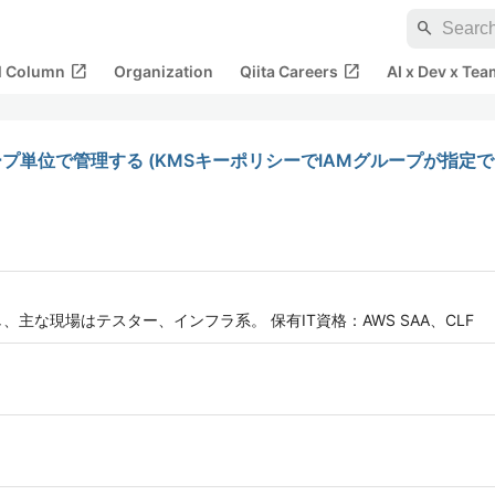
search
open_in_new
open_in_new
al Column
Organization
Qiita Careers
AI x Dev x Tea
ープ単位で管理する (KMSキーポリシーでIAMグループが指定
、主な現場はテスター、インフラ系。 保有IT資格：AWS SAA、CLF