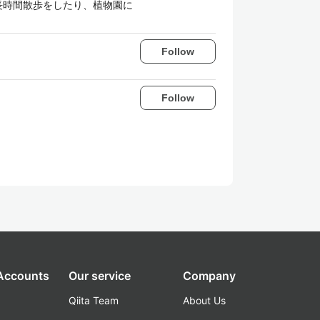
長時間散歩をしたり、植物園に
Follow
Follow
 Accounts
Our service
Company
Qiita Team
About Us