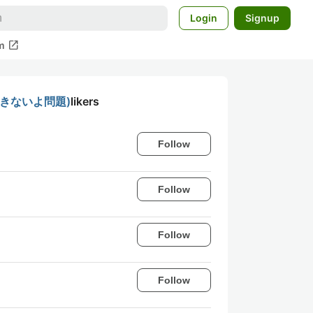
Login
Signup
open_in_new
m
できないよ問題)
likers
Follow
Follow
Follow
Follow