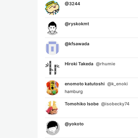
@
3244
@
ryskokmt
@
kfsawada
Hiroki Takeda
@
rhumie
enomoto katutoshi
@
k_enoki
hamburg
Tomohiko Isobe
@
isobecky74
@
yokoto