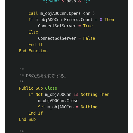
";PWD="
&
pass
&
";"
Call
m_objADOCnn
.
Open
(
cnn
)
If
m_objADOCnn
.
Errors
.
Count
=
0
Then
ConnectSqlServer
=
True
Else
ConnectSqlServer
=
False
End
If
End
Function
'*
'* DBの接続を切断する。
'*
Public
Sub
Close
If
Not
m_objADOCnn
Is
Nothing
Then
m_objADOCnn
.
Close
Set
m_objADOCnn
=
Nothing
End
If
End
Sub
'* 