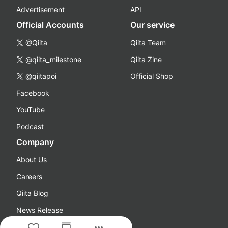
Advertisement
API
Official Accounts
Our service
@Qiita
Qiita Team
@qiita_milestone
Qiita Zine
@qiitapoi
Official Shop
Facebook
YouTube
Podcast
Company
About Us
Careers
Qiita Blog
News Release
more_horiz