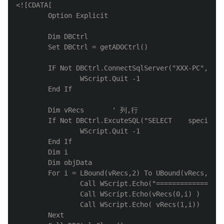
<![CDATA[

        Option Explicit

        Dim DBCtrl

        Set DBCtrl = getADOCtrl()

        IF Not DBCtrl.ConnectSqlServer("XXX-PC","Tes
                WScript.Quit -1

        End If

        Dim vRecs       ' 列,行

        If Not DBCtrl.ExcuteSQL("SELECT    specific_
                WScript.Quit -1

        End If

        Dim i

        Dim objData

        For i = LBound(vRecs,2) To UBound(vRecs,2)

                Call WScript.Echo("=================
                Call WScript.Echo(vRecs(0,i) )

                Call WScript.Echo( vRecs(1,i)) 

        Next
