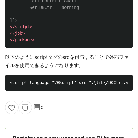
        Call DBCtrl.Close()

        Set DBCtrl = Nothing

]]>
</script>
</job>
</package>
以下のようにscriptタグのsrcを付与することで外部ファ
イルを使用できるようになります。
comment
0