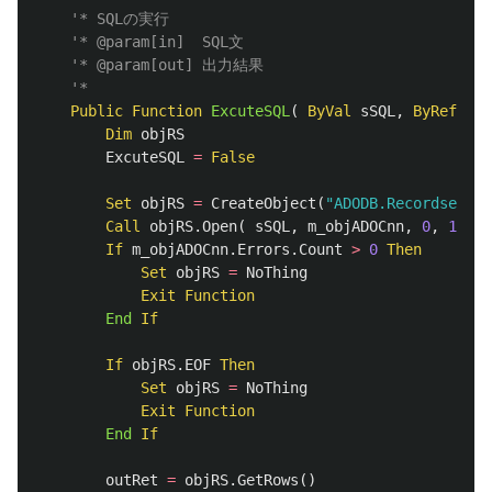
'* SQLの実行
'* @param[in]  SQL文
'* @param[out] 出力結果
'*
Public
Function
ExcuteSQL
(
ByVal
sSQL
,
ByRef
out
Dim
objRS
ExcuteSQL
=
False
Set
objRS
=
CreateObject
(
"ADODB.Recordset"
)
Call
objRS
.
Open
(
sSQL
,
m_objADOCnn
,
0
,
1
,
1
If
m_objADOCnn
.
Errors
.
Count
>
0
Then
Set
objRS
=
NoThing
Exit
Function
End
If
If
objRS
.
EOF
Then
Set
objRS
=
NoThing
Exit
Function
End
If
outRet
=
objRS
.
GetRows
()