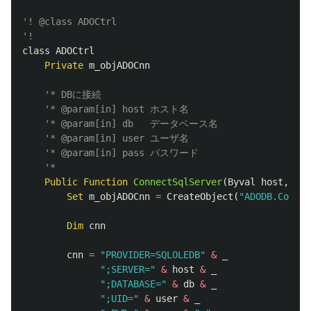
'! @class ADOCtrl
'!
class
ADOCtrl
Private
m_objADOCnn
'* DBに接続
'* @param[in] host ホスト名
'* @param[in] db   データベース名
'* @param[in] user ユーザ名
'* @param[in] pass パスワード
'*
Public
Function
ConnectSqlServer
(
Byval
host
,
Byv
Set
m_objADOCnn
=
CreateObject
(
"ADODB.Connec
Dim
cnn
cnn
=
"PROVIDER=SQLOLEDB"
&
_
";SERVER="
&
host
&
_
";DATABASE="
&
db
&
_
";UID="
&
user
&
_