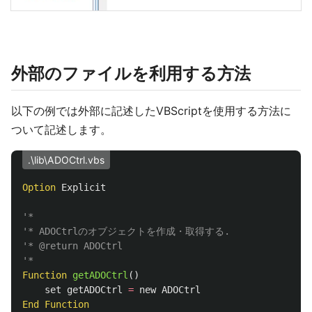
外部のファイルを利用する方法
以下の例では外部に記述したVBScriptを使用する方法に
ついて記述します。
.\lib\ADOCtrl.vbs
Option
Explicit
'*
'* ADOCtrlのオブジェクトを作成・取得する.
'* @return ADOCtrl
'*
Function
getADOCtrl
()
set
getADOCtrl
=
new
ADOCtrl
End
Function