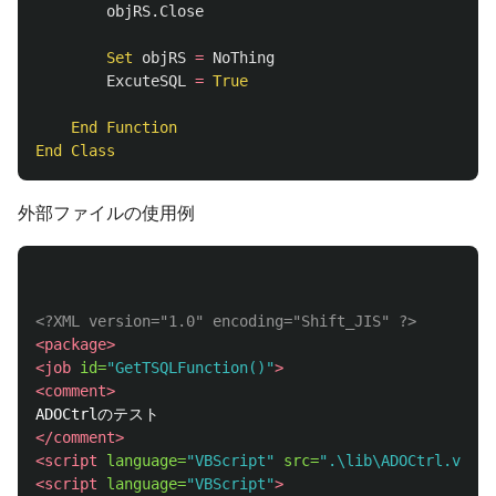
objRS
.
Close
Set
objRS
=
NoThing
ExcuteSQL
=
True
End
Function
End
Class
外部ファイルの使用例
<?XML version="1.0" encoding="Shift_JIS" ?>
<package>
<job
id=
"GetTSQLFunction()"
>
<comment>
</comment>
<script
language=
"VBScript"
src=
".\lib\ADOCtrl.vbs"
/
<script
language=
"VBScript"
>