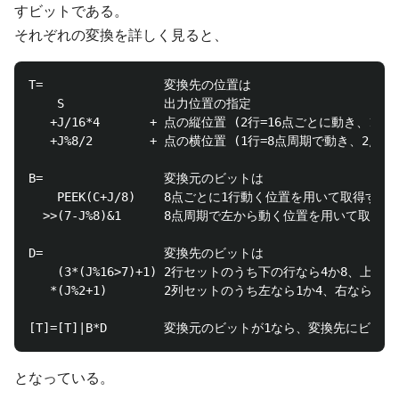
すビットである。
それぞれの変換を詳しく見ると、
T=                 変換先の位置は

    S              出力位置の指定

   +J/16*4       + 点の縦位置 (2行=16点ごとに動き、1行
   +J%8/2        + 点の横位置 (1行=8点周期で動き、2点で
B=                 変換元のビットは

    PEEK(C+J/8)    8点ごとに1行動く位置を用いて取得す
  >>(7-J%8)&1      8点周期で左から動く位置を用いて取得する
D=                 変換先のビットは

    (3*(J%16>7)+1) 2行セットのうち下の行なら4か8、上の行
   *(J%2+1)        2列セットのうち左なら1か4、右なら2か8

となっている。