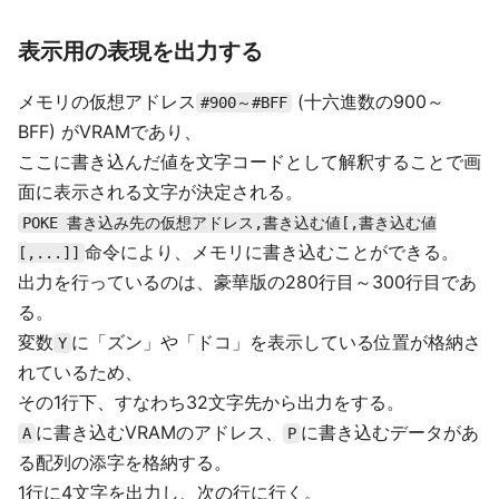
表示用の表現を出力する
メモリの仮想アドレス
(十六進数の900～
#900～#BFF
BFF) がVRAMであり、
ここに書き込んだ値を文字コードとして解釈することで画
面に表示される文字が決定される。
POKE 書き込み先の仮想アドレス,書き込む値[,書き込む値
命令により、メモリに書き込むことができる。
[,...]]
出力を行っているのは、豪華版の280行目～300行目であ
る。
変数
に「ズン」や「ドコ」を表示している位置が格納さ
Y
れているため、
その1行下、すなわち32文字先から出力をする。
に書き込むVRAMのアドレス、
に書き込むデータがあ
A
P
る配列の添字を格納する。
1行に4文字を出力し、次の行に行く。