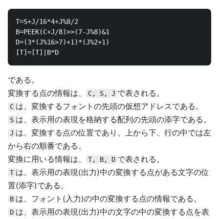
T=S+J/16*4+J%8/2

B=PEEK(C+J/8)>>(7-J%8)&1

D=(3*(J%16>7)+1)*(J%2+1)

である。
変換する点の情報は、
で表される。
C, S, J
は、変換するフォントの先頭の仮想アドレスである。
C
は、表示用の表現を格納する配列の先頭の添字である。
S
は、変換する点の位置であり、上から下、行の中では左
J
から右の順番である。
変換に用いる情報は、
で表される。
T, B, D
は、表示用の表現(出力)中の変換する点がある文字の位
T
置(添字)である。
は、フォント(入力)の中の変換する点の情報である。
B
は、表示用の表現(出力)中の文字の中の変換する点を表
D