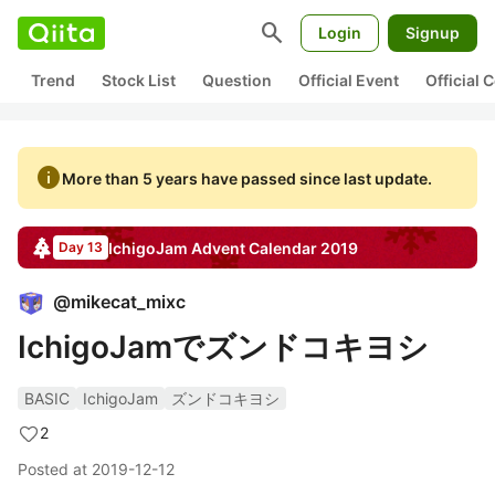
search
Login
Signup
Trend
Stock List
Question
Official Event
Official
info
More than 5 years have passed since last update.
IchigoJam
Advent Calendar
2019
Day 13
@
mikecat_mixc
IchigoJamでズンドコキヨシ
BASIC
IchigoJam
ズンドコキヨシ
2
Posted at
2019-12-12