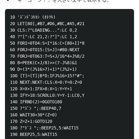
10 'ｽﾞﾝﾄﾞｺｷﾖｼ (ｵﾄﾂｷ)

20 LET[80],#B7,#D6,#BC,#A5,#21

30 CLS:?"LOADING...":LC 0,2

40 ?"[":LC 21,2:?"]":LC 1,2

50 FORI=0TO4:S=I*16:C=[80+I]*8

60 FORJ=0TO15:[S+J]=#80:NEXT

70 FORJ=0TO63:T=S+J/16*4+J%8/2

80 B=PEEK(C+J/8)>>(7-J%8)&1

90 D=(3*(J%16>7)+1)*(J%2+1)

100 [T]=[T]|B*D:IFJ%16=15?"#";

110 NEXT:NEXT:CLS:X=0:Y=0:Z=0

120 X=X+1:IFX>8:X=1:Y=Y+1

130 IFY>18:SCROLL0:Y=Y-1:LC0,Y

140 IFRND(2)=0GOTO180

150 ?"ｽﾞﾝ ";:BEEP40,7

160 WAIT30+30*(Z=0)

170 Z=Z+1:GOTO120

180 ?"ﾄﾞｺ ";:BEEP25,5:WAIT15

190 BEEP25,5:WAIT15
