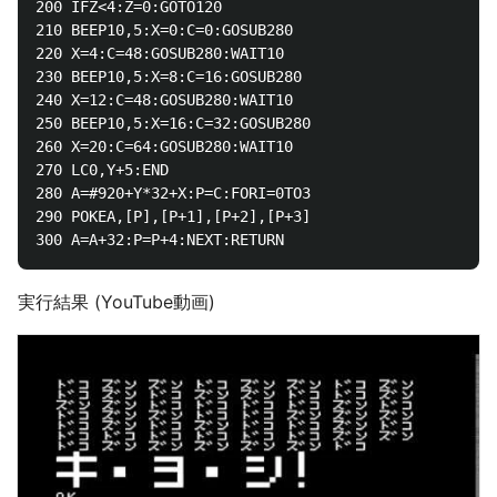
200 IFZ<4:Z=0:GOTO120

210 BEEP10,5:X=0:C=0:GOSUB280

220 X=4:C=48:GOSUB280:WAIT10

230 BEEP10,5:X=8:C=16:GOSUB280

240 X=12:C=48:GOSUB280:WAIT10

250 BEEP10,5:X=16:C=32:GOSUB280

260 X=20:C=64:GOSUB280:WAIT10

270 LC0,Y+5:END

280 A=#920+Y*32+X:P=C:FORI=0TO3

290 POKEA,[P],[P+1],[P+2],[P+3]

実行結果 (YouTube動画)