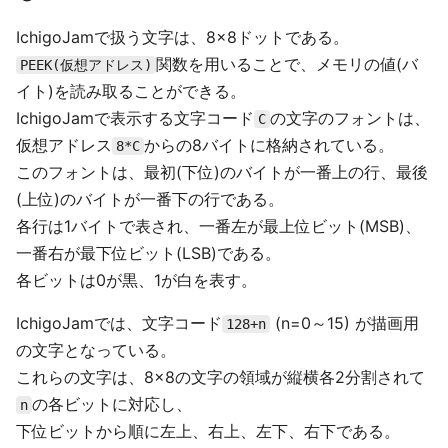
IchigoJamで扱う文字は、8×8ドットである。
関数を用いることで、メモリの値(バ
PEEK(仮想アドレス)
イト)を読み取ることができる。
IchigoJamで表示する文字コード
の文字のフォントは、
C
仮想アドレス
からの8バイトに格納されている。
8*C
このフォントは、最初(下位)のバイトが一番上の行、最後
(上位)のバイトが一番下の行である。
各行は1バイトで表され、一番左が最上位ビット(MSB)、
一番右が最下位ビット(LSB)である。
各ビットは0が黒、1が白を表す。
IchigoJamでは、文字コード
(n=0～15) が描画用
128+n
の文字となっている。
これらの文字は、8×8の文字の領域が縦横各2分割されて
の各ビットに対応し、
n
下位ビットから順に左上、右上、左下、右下である。