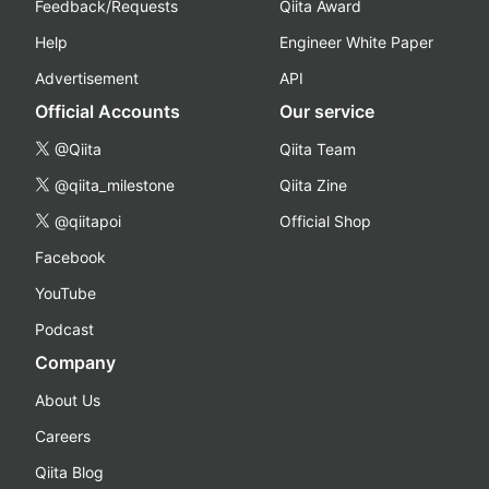
Feedback/Requests
Qiita Award
Help
Engineer White Paper
Advertisement
API
Official Accounts
Our service
@Qiita
Qiita Team
@qiita_milestone
Qiita Zine
@qiitapoi
Official Shop
Facebook
YouTube
Podcast
Company
About Us
Careers
Qiita Blog