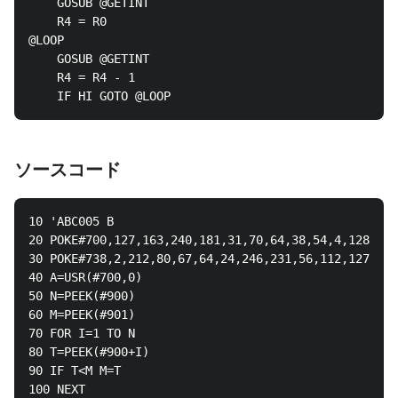
	GOSUB @GETINT

	R4 = R0

@LOOP

	GOSUB @GETINT

	R4 = R4 - 1

ソースコード
10 'ABC005 B

20 POKE#700,127,163,240,181,31,70,64,38,54,4,128,54,
30 POKE#738,2,212,80,67,64,24,246,231,56,112,127,28,
40 A=USR(#700,0)

50 N=PEEK(#900)

60 M=PEEK(#901)

70 FOR I=1 TO N

80 T=PEEK(#900+I)

90 IF T<M M=T

100 NEXT
