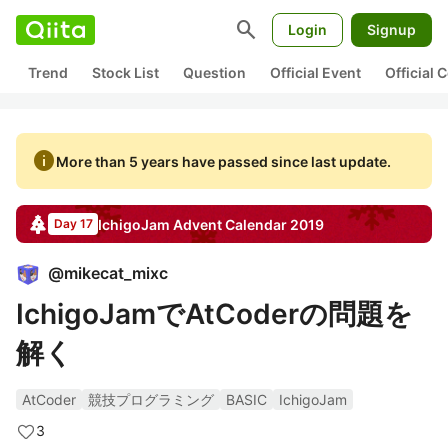
search
Login
Signup
Trend
Stock List
Question
Official Event
Official
info
More than 5 years have passed since last update.
IchigoJam
Advent Calendar
2019
Day 17
@
mikecat_mixc
IchigoJamでAtCoderの問題を
解く
AtCoder
競技プログラミング
BASIC
IchigoJam
3