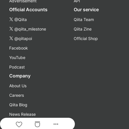
Advertisement
API
Official Accounts
Our service
@Qiita
Qiita Team
@qiita_milestone
Qiita Zine
@qiitapoi
Official Shop
Facebook
YouTube
Podcast
Company
About Us
Careers
Qiita Blog
News Release
more_horiz