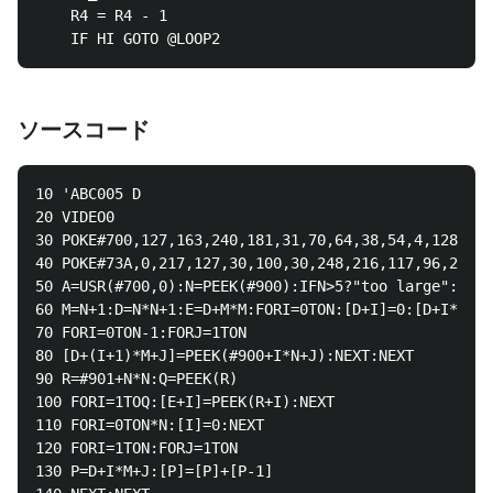
	R4 = R4 - 1

ソースコード
10 'ABC005 D

20 VIDEO0

30 POKE#700,127,163,240,181,31,70,64,38,54,4,128,54,
40 POKE#73A,0,217,127,30,100,30,248,216,117,96,240,1
50 A=USR(#700,0):N=PEEK(#900):IFN>5?"too large":VIDE
60 M=N+1:D=N*N+1:E=D+M*M:FORI=0TON:[D+I]=0:[D+I*M]=0
70 FORI=0TON-1:FORJ=1TON

80 [D+(I+1)*M+J]=PEEK(#900+I*N+J):NEXT:NEXT

90 R=#901+N*N:Q=PEEK(R)

100 FORI=1TOQ:[E+I]=PEEK(R+I):NEXT

110 FORI=0TON*N:[I]=0:NEXT

120 FORI=1TON:FORJ=1TON

130 P=D+I*M+J:[P]=[P]+[P-1]
