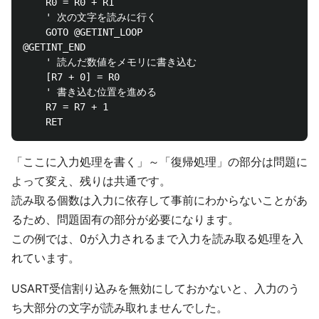
	R0 = R0 + R1

	' 次の文字を読みに行く

	GOTO @GETINT_LOOP

@GETINT_END

	' 読んだ数値をメモリに書き込む

	[R7 + 0] = R0

	' 書き込む位置を進める

	R7 = R7 + 1

「ここに入力処理を書く」～「復帰処理」の部分は問題に
よって変え、残りは共通です。
読み取る個数は入力に依存して事前にわからないことがあ
るため、問題固有の部分が必要になります。
この例では、0が入力されるまで入力を読み取る処理を入
れています。
USART受信割り込みを無効にしておかないと、入力のう
ち大部分の文字が読み取れませんでした。