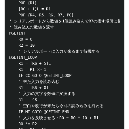
	POP {R1}

	[R6 + 1]L = R1

	POP {R4, R5, R6, R7, PC}

' シリアルポートから数値を1個読み込んでR7の指す場所に格納し
' 読み込んだ数値を返す

@GETINT

	R0 = 0

	R2 = 10

	' シリアルポートに入力が来るまで待機する

@GETINT_LOOP

	R1 = [R6 + 5]L

	R1 = R1 >> 1

	IF CC GOTO @GETINT_LOOP

	' 来た入力を読み込む

	R1 = [R6 + 0]

	' 入力の文字を数値に変換する

	R1 -= 48

	' 空白や改行が来たら今回の読み込みを終わる

	IF MI GOTO @GETINT_END

	' 入力を反映させる：R0 = R0 * 10 + R1

	R0 *= R2
