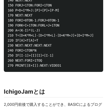
140 NEXT:NEXT

150 FORJ=1TON:FORI=1TON

160 P=D+I*M+J:[P]=[P]+[P-M]

170 NEXT:NEXT

180 FORI=0TON-1:FORJ=0TON-1

190 FORK=I+1TON:FORL=J+1TON

200 A=(K-I)*(L-J)

210 T=[D+K*M+L]-[D+I*M+L]-[D+K*M+J]+[D+I*M+J]

220 IF[A]<T[A]=T

230 NEXT:NEXT:NEXT:NEXT

240 FORI=1TON*N

250 IF[I-1]>[I][I]=[I-1]

260 NEXT:FORI=1TOQ

IchigoJamとは
2,000円前後で購入することができ、BASICによるプログ