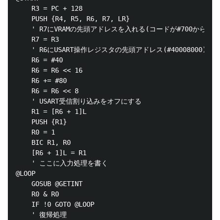
	R3 = PC + 128

	PUSH {R4, R5, R6, R7, LR}

	' R7にVRAMの先頭アドレスを入れる(コードが#700から置かれている前提)

	R7 = R3

	' R6にUSART操作レジスタの先頭アドレス(#40008000)を入れる

	R6 = #40

	R6 = R6 << 16

	R6 += #80

	R6 = R6 << 8

	' USART受信割り込みをオフにする

	R1 = [R6 + 1]L

	PUSH {R1}

	R0 = 1

	BIC R1, R0

	[R6 + 1]L = R1

	' ここに入力処理を書く

@LOOP

	GOSUB @GETINT

	R0 & R0

	IF !0 GOTO @LOOP

	' 復帰処理
