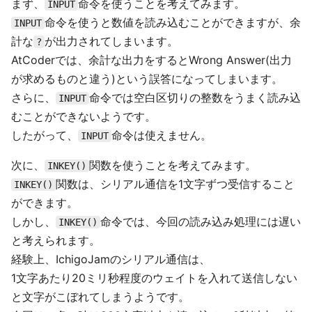
まず、
命令を使うことを考えてみます。
INPUT
命令を使うと数値を読み込むことができますが、余
INPUT
計な
が出力されてしまいます。
?
AtCoderでは、余計な出力をするとWrong Answer(出力
が求めるものと違う)という誤答になってしまいます。
さらに、
命令では空白区切りの整数をうまく読み込
INPUT
むことができないようです。
したがって、
命令は使えません。
INPUT
次に、
関数を使うことを考えてみます。
INKEY()
関数は、シリアル通信を1文字ずつ受信すること
INKEY()
ができます。
しかし、
命令では、今回の読み込み処理には遅い
INKEY()
と考えられます。
経験上、IchigoJamのシリアル通信は、
1文字あたり20ミリ秒程度のウェイトを入れて送信しない
と文字がこぼれてしまうようです。