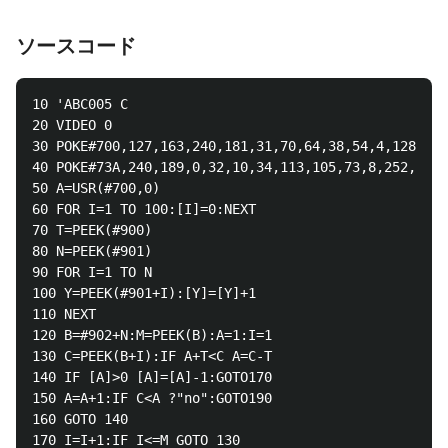
ソースコード
10 'ABC005 C

20 VIDEO 0

30 POKE#700,127,163,240,181,31,70,64,38,54,4,128,54,
40 POKE#73A,240,189,0,32,10,34,113,105,73,8,252,211,
50 A=USR(#700,0)

60 FOR I=1 TO 100:[I]=0:NEXT

70 T=PEEK(#900)

80 N=PEEK(#901)

90 FOR I=1 TO N

100 Y=PEEK(#901+I):[Y]=[Y]+1

110 NEXT

120 B=#902+N:M=PEEK(B):A=1:I=1

130 C=PEEK(B+I):IF A+T<C A=C-T

140 IF [A]>0 [A]=[A]-1:GOTO170

150 A=A+1:IF C<A ?"no":GOTO190

160 GOTO 140

170 I=I+1:IF I<=M GOTO 130
