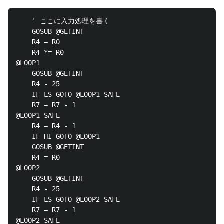
	' ここに入力処理を書く

	GOSUB @GETINT

	R4 = R0

	R4 *= R0

@LOOP1

	GOSUB @GETINT

	R4 - 25

	IF LS GOTO @LOOP1_SAFE

	R7 = R7 - 1

@LOOP1_SAFE

	R4 = R4 - 1

	IF HI GOTO @LOOP1

	GOSUB @GETINT

	R4 = R0

@LOOP2

	GOSUB @GETINT

	R4 - 25

	IF LS GOTO @LOOP2_SAFE

	R7 = R7 - 1

@LOOP2_SAFE
