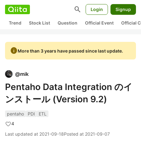
search
Login
Signup
Trend
Stock List
Question
Official Event
Official
info
More than 3 years have passed since last update.
@
mik
Pentaho Data Integration のイ
ンストール (Version 9.2)
pentaho
PDI
ETL
4
Last updated at
2021-09-18
Posted at
2021-09-07