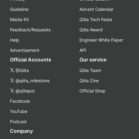
Guideline
Advent Calendar
Media Kit
Qiita Tech Festa
Feedback/Requests
Qiita Award
Help
Engineer White Paper
Advertisement
API
Official Accounts
Our service
@Qiita
Qiita Team
@qiita_milestone
Qiita Zine
@qiitapoi
Official Shop
Facebook
YouTube
Podcast
Company