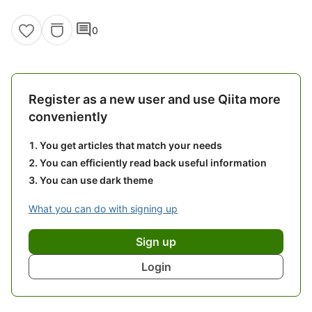
comment
0
Register as a new user and use Qiita more
conveniently
You get articles that match your needs
You can efficiently read back useful information
You can use dark theme
What you can do with signing up
Sign up
Login