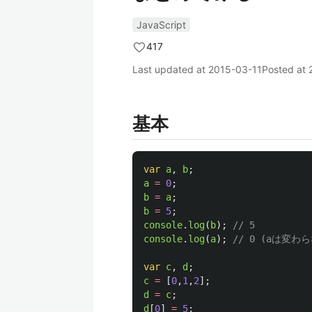
JavaScript
417
Last updated at
2015-03-11
Posted at
基本
var
a
,
b
;
a
=
0
;
b
=
a
;
b
=
5
;
console
.
log
(
b
);
// 5
console
.
log
(
a
);
// 0 (aは変わら
var
c
,
d
;
c
=
[
0
,
1
,
2
];
d
=
c
;
d
[
0
]
=
5
;