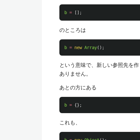
b
=
[];
のところは
b
=
new
Array
();
という意味で、新しい参照先を作
ありません。
あとの方にある
b
=
{};
これも、