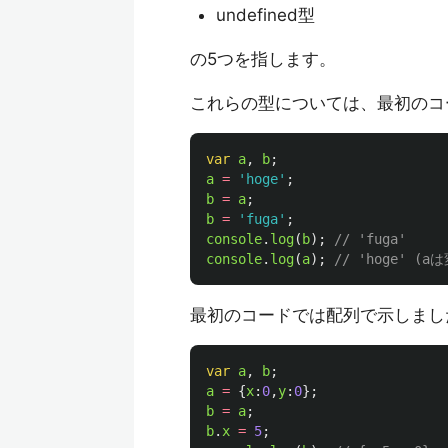
undefined型
の5つを指します。
これらの型については、最初のコ
var
a
,
b
;
a
=
'
hoge
'
;
b
=
a
;
b
=
'
fuga
'
;
console
.
log
(
b
);
// 'fuga'
console
.
log
(
a
);
// 'hoge' (
最初のコードでは配列で示しまし
var
a
,
b
;
a
=
{
x
:
0
,
y
:
0
};
b
=
a
;
b
.
x
=
5
;