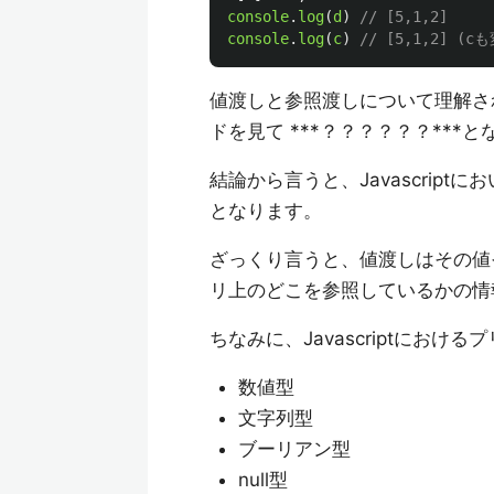
console
.
log
(
d
)
// [5,1,2]
console
.
log
(
c
)
// [5,1,2] (c
値渡しと参照渡しについて理解さ
ドを見て ***？？？？？？***
結論から言うと、Javascriptに
となります。
ざっくり言うと、値渡しはその値
リ上のどこを参照しているかの情
ちなみに、Javascriptにおけ
数値型
文字列型
ブーリアン型
null型