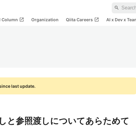
search
open_in_new
open_in_new
al Column
Organization
Qiita Careers
AI x Dev x Tea
ince last update.
t】値渡しと参照渡しについてあらためて