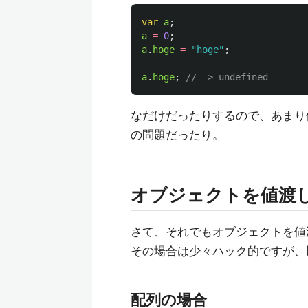
var
a
;
a
=
0
;
a
.
hoge
=
"
hoge
"
;
a
.
hoge
;
// => undefined
なだけだったりするので、あまり
の問題だったり。
オブジェクトを値渡
さて、それでもオブジェクトを値
その場合は少々ハック的ですが、
配列の場合