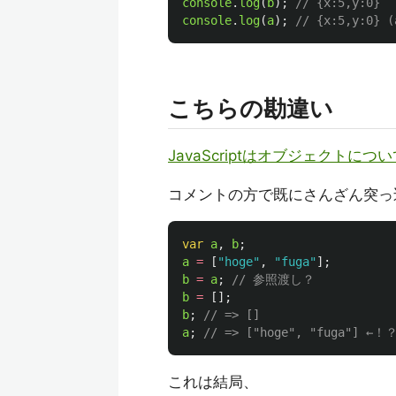
console
.
log
(
b
);
// {x:5,y:0}
console
.
log
(
a
);
// {x:5,y:0}
こちらの勘違い
JavaScriptはオブジェクト
コメントの方で既にさんざん突っ
var
a
,
b
;
a
=
[
"
hoge
"
,
"
fuga
"
];
b
=
a
;
// 参照渡し？
b
=
[];
b
;
// => []
a
;
// => ["hoge", "fuga"
これは結局、