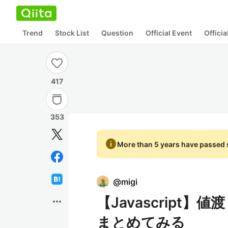
Trend
Stock List
Question
Official Event
Offici
417
353
info
More than 5 years have passed s
@
migi
【Javascrip
more_horiz
まとめてみる