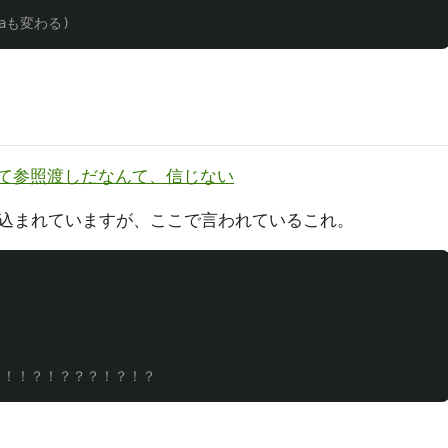
 (aも変わる) 
について参照渡しだなんて、信じない
込まれていますが、ここで言われているこれ。
] ←！？！！？！？？？！？！？