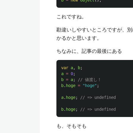
b
=
new
Object
();
これですね。
勘違いしやすいところですが、別
かるかと思います。
ちなみに、記事の最後にある
var
a
,
b
;
a
=
0
;
b
=
a
;
// 値渡し！
b
.
hoge
=
"
hoge
"
;
a
.
hoge
;
// => undefined
b
.
hoge
;
// => undefined
も、そもそも