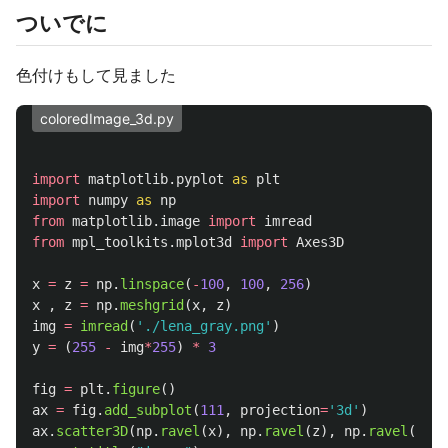
ついでに
色付けもして見ました
coloredImage_3d.py
import
matplotlib.pyplot
as
plt
import
numpy
as
np
from
matplotlib.image
import
imread
from
mpl_toolkits.mplot3d
import
Axes3D
x
=
z
=
np
.
linspace
(
-
100
,
100
,
256
)
x
,
z
=
np
.
meshgrid
(
x
,
z
)
img
=
imread
(
'
./lena_gray.png
'
)
y
=
(
255
-
img
*
255
)
*
3
fig
=
plt
.
figure
()
ax
=
fig
.
add_subplot
(
111
,
projection
=
'
3d
'
)
ax
.
scatter3D
(
np
.
ravel
(
x
),
np
.
ravel
(
z
),
np
.
ravel
(
y
),
m