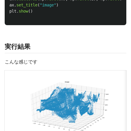
ax
.
set_title
(
"
image
"
)
plt
.
show
()
実行結果
こんな感じです