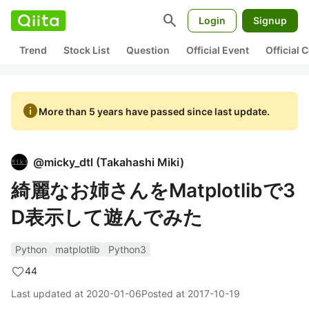
search
Login
Signup
Trend
Stock List
Question
Official Event
Official
info
More than 5 years have passed since last update.
@
micky_dtl
(
Takahashi Miki
)
綺麗なお姉さんをMatplotlibで3
D表示して遊んでみた
Python
matplotlib
Python3
44
Last updated at
2020-01-06
Posted at
2017-10-19