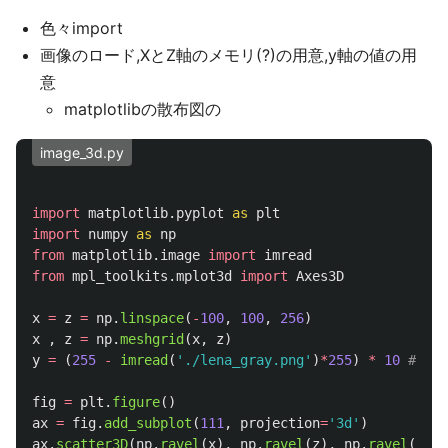
色々import
画像のロード,XとZ軸のメモリ(?)の用意,y軸の値の用
意
matplotlibの散布図の
image_3d.py
import
matplotlib.pyplot
as
plt
import
numpy
as
np
from
matplotlib.image
import
imread
from
mpl_toolkits.mplot3d
import
Axes3D
x
=
z
=
np
.
linspace
(
-
100
,
100
,
256
)
x
,
z
=
np
.
meshgrid
(
x
,
z
)
y
=
(
255
-
imread
(
'
./lena_gray.png
'
)
*
255
)
*
10
fig
=
plt
.
figure
()
ax
=
fig
.
add_subplot
(
111
,
projection
=
'
3d
'
)
ax
.
scatter3D
(
np
.
ravel
(
x
),
np
.
ravel
(
z
),
np
.
ravel
(
y
),
s