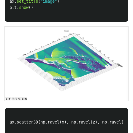
ax
.
set_title
(
"
image
"
)
plt
.
show
()
ax.scatter3D(np.ravel(x), np.ravel(z), np.ravel(y),m