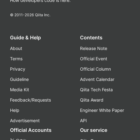
How developers code is here.
© 2011-
2026
Qiita Inc.
Guide & Help
Contents
About
Release Note
Terms
Official Event
Privacy
Official Column
Guideline
Advent Calendar
Media Kit
Qiita Tech Festa
Feedback/Requests
Qiita Award
Help
Engineer White Paper
Advertisement
API
Official Accounts
Our service