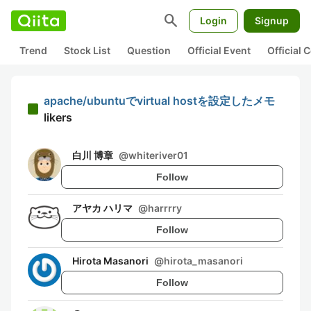
search
Login
Signup
Trend
Stock List
Question
Official Event
Official
apache/ubuntuでvirtual hostを設定したメモ
likers
白川 博章
@
whiteriver01
Follow
アヤカ ハリマ
@
harrrry
Follow
Hirota Masanori
@
hirota_masanori
Follow