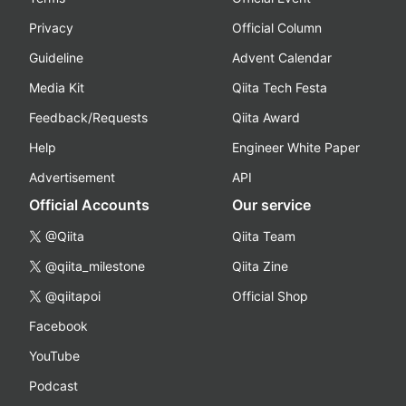
Privacy
Official Column
Guideline
Advent Calendar
Media Kit
Qiita Tech Festa
Feedback/Requests
Qiita Award
Help
Engineer White Paper
Advertisement
API
Official Accounts
Our service
@Qiita
Qiita Team
@qiita_milestone
Qiita Zine
@qiitapoi
Official Shop
Facebook
YouTube
Podcast