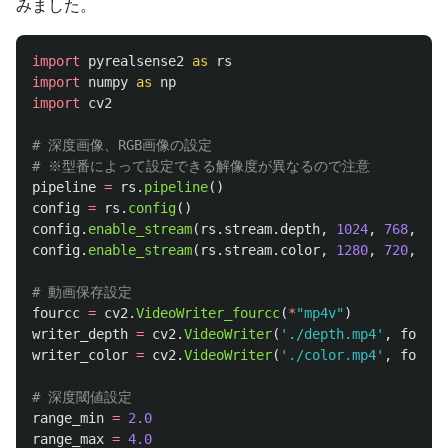
みました。
import
pyrealsense2
as
rs
import
numpy
as
np
import
cv2
# 深度画像、RGB画像の設定

pipeline
=
rs
.
pipeline
()
config
=
rs
.
config
()
config
.
enable_stream
(
rs
.
stream
.
depth
,
1024
,
768
,
rs
.
config
.
enable_stream
(
rs
.
stream
.
color
,
1280
,
720
,
rs
.
fourcc
=
cv2
.
VideoWriter_fourcc
(
*
"
mp4v
"
)
writer_depth
=
cv2
.
VideoWriter
(
'
./depth.mp4
'
,
fourcc
writer_color
=
cv2
.
VideoWriter
(
'
./color.mp4
'
,
fourcc
range_min
=
2.0
range_max
=
4.0