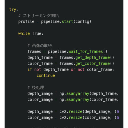
try
:
profile
=
pipeline
.
start
(
config
)
while
True
:
frames
=
pipeline
.
wait_for_frames
()
depth_frame
=
frames
.
get_depth_frame
()
color_frame
=
frames
.
get_color_frame
()
if
not
depth_frame
or
not
color_frame
:
continue
depth_image
=
np
.
asanyarray
(
depth_frame
.
get_
color_image
=
np
.
asanyarray
(
color_frame
.
get_
depth_image
=
cv2
.
resize
(
depth_image
,
(
640
,
color_image
=
cv2
.
resize
(
color_image
,
(
640
,