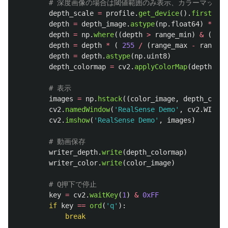
depth_scale
=
profile
.
get_device
().
first_dep
depth
=
depth_image
.
astype
(
np
.
float64
)
*
dep
depth
=
np
.
where
((
depth
>
range_min
)
&
(
dept
depth
=
depth
*
(
255
/
(
range_max
-
range_m
depth
=
depth
.
astype
(
np
.
uint8
)
depth_colormap
=
cv2
.
applyColorMap
(
depth
,
cv
images
=
np
.
hstack
((
color_image
,
depth_color
cv2
.
namedWindow
(
'
RealSense Demo
'
,
cv2
.
WINDOW
cv2
.
imshow
(
'
RealSense Demo
'
,
images
)
writer_depth
.
write
(
depth_colormap
)
writer_color
.
write
(
color_image
)
key
=
cv2
.
waitKey
(
1
)
&
0xFF
if
key
==
ord
(
'
q
'
):
break