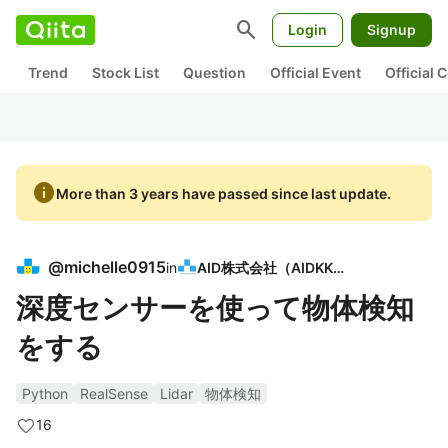
search
Login
Signup
Trend
Stock List
Question
Official Event
Official
info
More than 3 years have passed since last update.
@
michelle0915
in
AID株式会社（AIDKK）
深度センサーを使って物体検知
をする
Python
RealSense
Lidar
物体検知
16