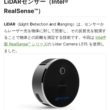
LiDARセンサー（Intel®
RealSense™）
LiDAR
（
Li
ght
D
etection
a
nd
R
anging）は、センサーか
らレーザー光を物体に対して照射し、その反射光を観測す
ることで物体との距離を測定する技術です。今回は
Intel®
製 RealSense™ シリーズ
の Lidar Camera L515 を使用し
ました。