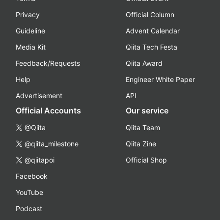
Privacy
Official Column
Guideline
Advent Calendar
Media Kit
Qiita Tech Festa
Feedback/Requests
Qiita Award
Help
Engineer White Paper
Advertisement
API
Official Accounts
Our service
@Qiita
Qiita Team
@qiita_milestone
Qiita Zine
@qiitapoi
Official Shop
Facebook
YouTube
Podcast