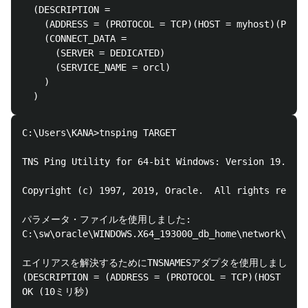
  (DESCRIPTION =

    (ADDRESS = (PROTOCOL = TCP)(HOST = myhost)(PORT 
    (CONNECT_DATA =

      (SERVER = DEDICATED)

      (SERVICE_NAME = orcl)

    )

C:\Users\KANA>tnsping TARGET

TNS Ping Utility for 64-bit Windows: Version 19.0.0.
Copyright (c) 1997, 2019, Oracle.  All rights reserv
パラメータ・ファイルを使用しました:

C:\sw\oracle\WINDOWS.X64_193000_db_home\network\admi
エイリアスを解決するためにTNSNAMESアダプタを使用しました。

(DESCRIPTION = (ADDRESS = (PROTOCOL = TCP)(HOST = 
OK (10ミリ秒)
