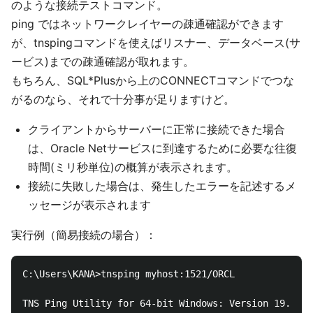
のような接続テストコマンド。
ping ではネットワークレイヤーの疎通確認ができます
が、tnspingコマンドを使えばリスナー、データベース(サ
ービス)までの疎通確認が取れます。
もちろん、SQL*Plusから上のCONNECTコマンドでつな
がるのなら、それで十分事が足りますけど。
クライアントからサーバーに正常に接続できた場合
は、Oracle Netサービスに到達するために必要な往復
時間(ミリ秒単位)の概算が表示されます。
接続に失敗した場合は、発生したエラーを記述するメ
ッセージが表示されます
実行例（簡易接続の場合）：
C:\Users\KANA>tnsping myhost:1521/ORCL

TNS Ping Utility for 64-bit Windows: Version 19.0.0.