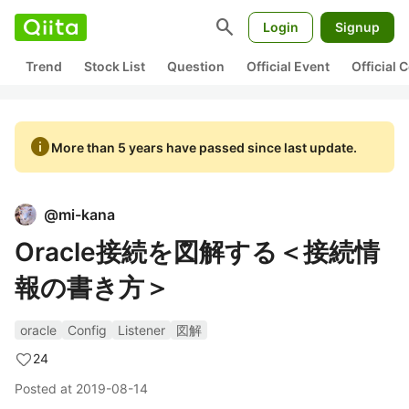
search
Login
Signup
Trend
Stock List
Question
Official Event
Official
info
More than 5 years have passed since last update.
@
mi-kana
Oracle接続を図解する＜接続情
報の書き方＞
oracle
Config
Listener
図解
24
Posted at
2019-08-14