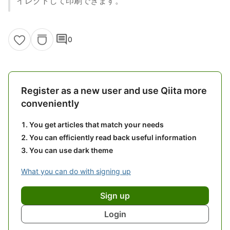
イレクトして印刷できます。
comment
0
Register as a new user and use Qiita more
conveniently
You get articles that match your needs
You can efficiently read back useful information
You can use dark theme
What you can do with signing up
Sign up
Login