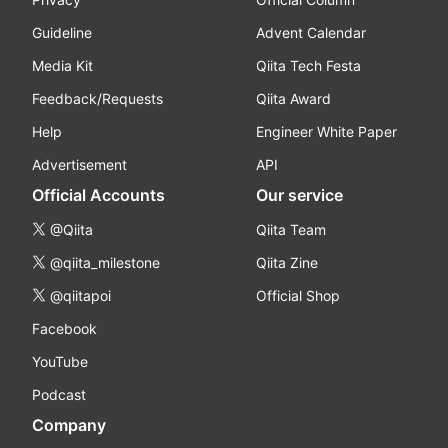
Guideline
Advent Calendar
Media Kit
Qiita Tech Festa
Feedback/Requests
Qiita Award
Help
Engineer White Paper
Advertisement
API
Official Accounts
Our service
@Qiita
Qiita Team
@qiita_milestone
Qiita Zine
@qiitapoi
Official Shop
Facebook
YouTube
Podcast
Company