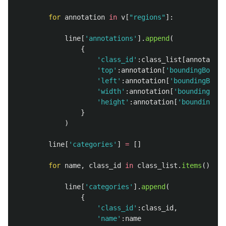
for
annotation
in
v
[
"
regions
"
]:
line
[
'
annotations
'
].
append
(
{
'
class_id
'
:
class_list
[
annotation
'
top
'
:
annotation
[
'
boundingBox
'
][
'
left
'
:
annotation
[
'
boundingBox
'
]
'
width
'
:
annotation
[
'
boundingBox
'
'
height
'
:
annotation
[
'
boundingBox
}
)
line
[
'
categories
'
]
=
[]
for
name
,
class_id
in
class_list
.
items
():
line
[
'
categories
'
].
append
(
{
'
class_id
'
:
class_id
,
'
name
'
:
name