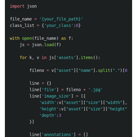
import
json
file_name
=
'
{your_file_path}
'
class_list
=
{
'
your_class
'
:
0
}
with
open
(
file_name
)
as
f
:
js
=
json
.
load
(
f
)
for
k
,
v
in
js
[
'
assets
'
].
items
():
fileno
=
v
[
"
asset
"
][
"
name
"
].
split
(
"
.
"
)[
0
]
line
=
{}
line
[
'
file
'
]
=
fileno
+
'
.jpg
'
line
[
'
image_size
'
]
=
[{
'
width
'
:
v
[
"
asset
"
][
"
size
"
][
"
width
"
],
'
height
'
:
v
[
"
asset
"
][
"
size
"
][
"
height
"
],
'
depth
'
:
3
}]
line
[
'
annotations
'
]
=
[]