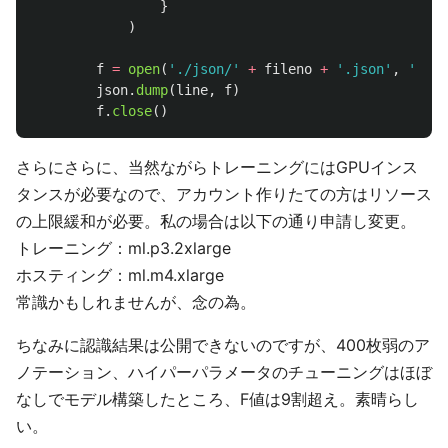
}
)
f
=
open
(
'
./json/
'
+
fileno
+
'
.json
'
,
'
w
'
)
json
.
dump
(
line
,
f
)
f
.
close
()
さらにさらに、当然ながらトレーニングにはGPUインス
タンスが必要なので、アカウント作りたての方はリソース
の上限緩和が必要。私の場合は以下の通り申請し変更。
トレーニング：ml.p3.2xlarge
ホスティング：ml.m4.xlarge
常識かもしれませんが、念の為。
ちなみに認識結果は公開できないのですが、400枚弱のア
ノテーション、ハイパーパラメータのチューニングはほぼ
なしでモデル構築したところ、F値は9割超え。素晴らし
い。