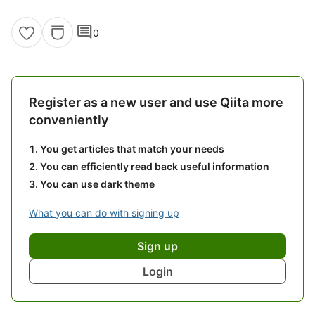
comment
0
Register as a new user and use Qiita more
conveniently
You get articles that match your needs
You can efficiently read back useful information
You can use dark theme
What you can do with signing up
Sign up
Login