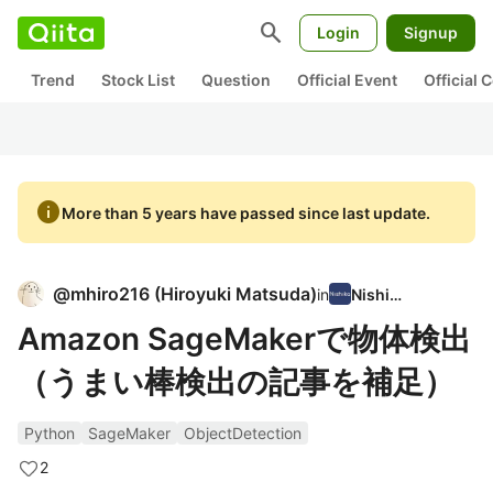
search
Login
Signup
Trend
Stock List
Question
Official Event
Official
info
More than 5 years have passed since last update.
@
mhiro216
(
Hiroyuki Matsuda
)
in
Nishika
Amazon SageMakerで物体検出
（うまい棒検出の記事を補足）
Python
SageMaker
ObjectDetection
2