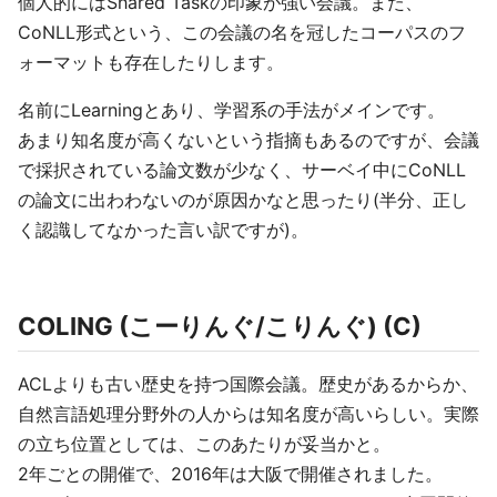
個人的にはShared Taskの印象が強い会議。また、
CoNLL形式という、この会議の名を冠したコーパスのフ
ォーマットも存在したりします。
名前にLearningとあり、学習系の手法がメインです。
あまり知名度が高くないという指摘もあるのですが、会議
で採択されている論文数が少なく、サーベイ中にCoNLL
の論文に出わわないのが原因かなと思ったり(半分、正し
く認識してなかった言い訳ですが)。
COLING (こーりんぐ/こりんぐ) (C)
ACLよりも古い歴史を持つ国際会議。歴史があるからか、
自然言語処理分野外の人からは知名度が高いらしい。実際
の立ち位置としては、このあたりが妥当かと。
2年ごとの開催で、2016年は大阪で開催されました。