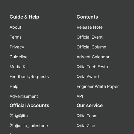
Guide & Help
Contents
About
Release Note
Terms
Official Event
Privacy
Official Column
Guideline
Advent Calendar
Media Kit
Qiita Tech Festa
Feedback/Requests
Qiita Award
Help
Engineer White Paper
Advertisement
API
Official Accounts
Our service
@Qiita
Qiita Team
@qiita_milestone
Qiita Zine