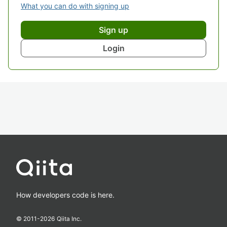
What you can do with signing up
Sign up
Login
How developers code is here.
© 2011-
2026
Qiita Inc.