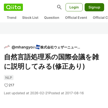
search
Login
Signup
Trend
Stock List
Question
Official Event
Official
@
mhangyo
in
株式会社ウェザーニューズ
自然言語処理系の国際会議を雑
に説明してみる(修正あり)
NLP
217
Last updated at
2026-02-21
Posted at
2017-08-16