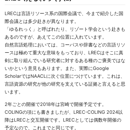
LRECは言語リソース系の国際会議で、今まで紹介した国
際会議とは多少赴きが異なります。
「ゆるれっく」と呼ばれたり、リゾート学会という赴きも
あるのですが、あえてこの位置に入れています。
自然言語処理においては、コーパスや辞書などの言語リソ
ースは極めて重大な意味をもっており、LRECはそこに真
剣に取り組んでいる研究者に対するある種のご褒美ではな
いかという意見もあります。また、実際にGoogle
ScholarではNAACLに次ぐ位置につけています。これは、
言語資源の研究が他の研究を支えている証拠と言えると思
います。
2年ごとの開催で2018年は宮崎で開催予定です。
COLINGの項にも書きましたが、LREC-COLING 2024以
降はLRECと交互開催です。LRECとしては偶数年開催の
予定なので、これまでと同じです。