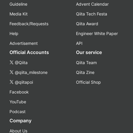
Guideline
Advent Calendar
Media Kit
Qiita Tech Festa
Feedback/Requests
Qiita Award
Help
Engineer White Paper
Advertisement
API
Official Accounts
Our service
@Qiita
Qiita Team
@qiita_milestone
Qiita Zine
@qiitapoi
Official Shop
Facebook
YouTube
Podcast
Company
About Us