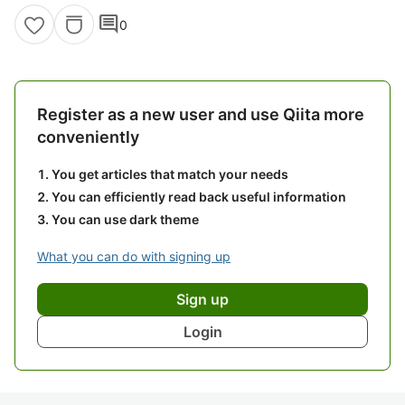
comment
0
Register as a new user and use Qiita more
conveniently
You get articles that match your needs
You can efficiently read back useful information
You can use dark theme
What you can do with signing up
Sign up
Login