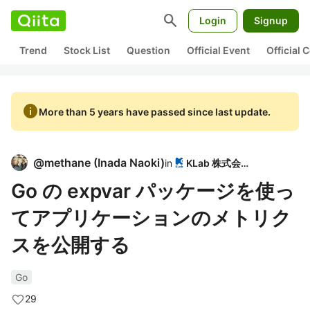
search
Login
Signup
Trend
Stock List
Question
Official Event
Official
info
More than 5 years have passed since last update.
@
methane
(
Inada Naoki
)
in
KLab 株式会社
Go の expvar パッケージを使っ
てアプリケーションのメトリク
スを公開する
Go
29