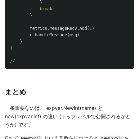
}
break
}
metrics
.
MessageRecv
.
Add
(
1
)
c
.
handleMessage
(
msg
)
}
}
// ...
まとめ
一番重要なのは、 expvar.NewInt(name) と
new(expvar.Int) の違い (トップレベルで公開されるかど
うか) です。
Go で
という関数を見つけると
をし
NewXxx()
new(Xxx)