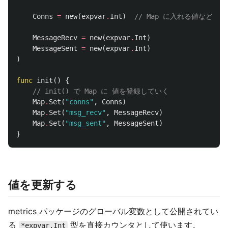
Conns
=
new
(
expvar
.
Int
)
// Map に入れる値などは exp
MessageRecv
=
new
(
expvar
.
Int
)
MessageSent
=
new
(
expvar
.
Int
)
)
func
init
()
{
// init() で Map に 値を登録していく
Map
.
Set
(
"conns"
,
Conns
)
Map
.
Set
(
"msg_recv"
,
MessageRecv
)
Map
.
Set
(
"msg_sent"
,
MessageSent
)
}
値を更新する
metrics パッケージのグローバル変数として公開されてい
る
型を直接カウンタとして使います。
*expvar.Int