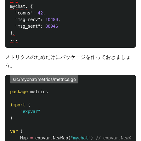
mychat:
{
"conns"
:
42
,
"msg_recv"
:
10480
,
"msg_sent"
:
88946
}
,
...
メトリクスのためだけにパッケージを作っておきましょ
う。
src/mychat/metrics/metrics.go
package
metrics
import
(
"expvar"
)
var
(
Map
=
expvar
.
NewMap
(
"mychat"
)
// expvar.New