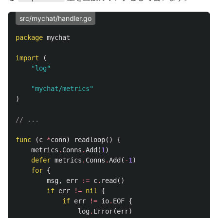
src/mychat/handler.go
package
mychat
import
(
"log"
"mychat/metrics"
)
// ...
func
(
c
*
conn
)
readloop
()
{
metrics
.
Conns
.
Add
(
1
)
defer
metrics
.
Conns
.
Add
(
-
1
)
for
{
msg
,
err
:=
c
.
read
()
if
err
!=
nil
{
if
err
!=
io
.
EOF
{
log
.
Error
(
err
)