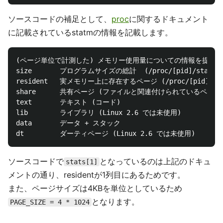
ソースコードの補足として、
proc
に関するドキュメント
に記載されているstatmの情報を記載します。
(ページ単位で計測した) メモリー使用量についての情報を提供す
size       プログラムサイズの総計  (/proc/[pid]/status 
resident   実メモリー上に存在するページ (/proc/[pid]/sta
share      共有ページ (ファイルと関連付けられているページ)
text       テキスト (コード)

lib        ライブラリ (Linux 2.6 では未使用)

data       データ + スタック

ソースコードで
となっているのは上記のドキュ
stats[1]
メントの通り、residentが1列目にあるためです。
また、ページサイズは4KBを単位としているため
となります。
PAGE_SIZE = 4 * 1024