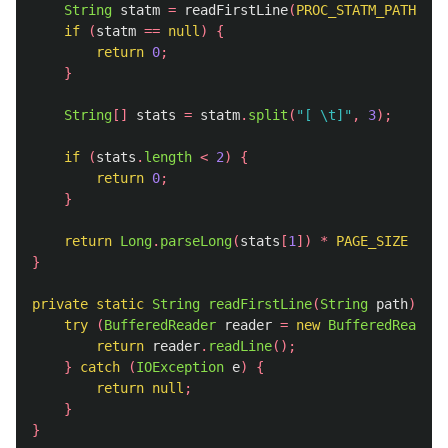
String
statm
=
readFirstLine
(
PROC_STATM_PATH
);
if
(
statm
==
null
)
{
return
0
;
}
String
[]
stats
=
statm
.
split
(
"[ \t]"
,
3
);
if
(
stats
.
length
<
2
)
{
return
0
;
}
return
Long
.
parseLong
(
stats
[
1
])
*
PAGE_SIZE
/
10
}
private
static
String
readFirstLine
(
String
path
)
{
try
(
BufferedReader
reader
=
new
BufferedReader
(
return
reader
.
readLine
();
}
catch
(
IOException
e
)
{
return
null
;
}
}