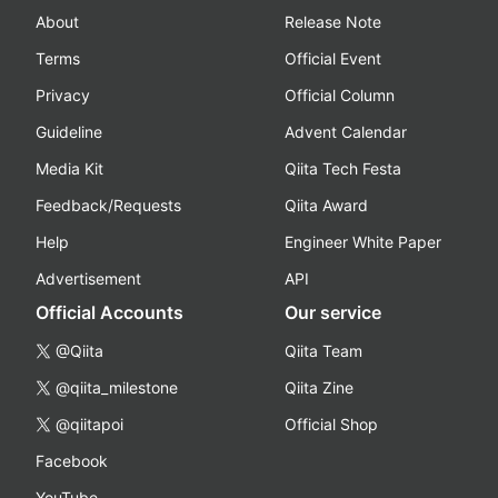
About
Release Note
Terms
Official Event
Privacy
Official Column
Guideline
Advent Calendar
Media Kit
Qiita Tech Festa
Feedback/Requests
Qiita Award
Help
Engineer White Paper
Advertisement
API
Official Accounts
Our service
@Qiita
Qiita Team
@qiita_milestone
Qiita Zine
@qiitapoi
Official Shop
Facebook
YouTube