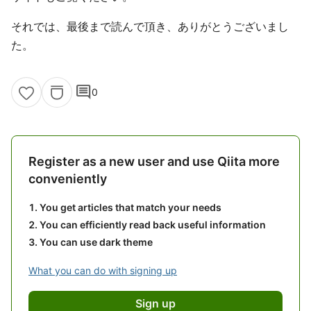
それでは、最後まで読んで頂き、ありがとうございまし
た。
comment
0
Register as a new user and use Qiita more
conveniently
You get articles that match your needs
You can efficiently read back useful information
You can use dark theme
What you can do with signing up
Sign up