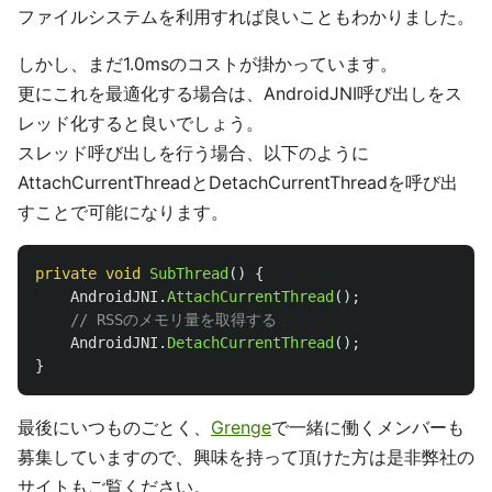
ファイルシステムを利用すれば良いこともわかりました。
しかし、まだ1.0msのコストが掛かっています。
更にこれを最適化する場合は、AndroidJNI呼び出しをス
レッド化すると良いでしょう。
スレッド呼び出しを行う場合、以下のように
AttachCurrentThreadとDetachCurrentThreadを呼び出
すことで可能になります。
private
void
SubThread
()
{
AndroidJNI
.
AttachCurrentThread
();
// RSSのメモリ量を取得する
AndroidJNI
.
DetachCurrentThread
();
}
最後にいつものごとく、
Grenge
で一緒に働くメンバーも
募集していますので、興味を持って頂けた方は是非弊社の
サイトもご覧ください。