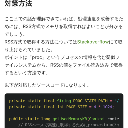
対策方法
ここまでの話が理解できていれば、処理速度を改善するた
めには、RSS方式でメモリを取得すればよいことが分かる
でしょう。
RSS方式で取得する方法については
Stackoverflow
にて取
り上げられていました。
ポイントは「proc」というプロセスの情報を含む疑似フ
ァイルシステムから、RSSの値をファイル読み込みで取得
するという方法です。
以下が対応したソースコードになります。
private
static
final
String
PROC_STATM_PATH
=
"/proc
private
static
final
int
PAGE_SIZE
=
4
*
1024
;
public
static
long
getUsedMemoryKB
(
Context
context
)
// RSSベースで高速に取得するためにprocのstatmファ