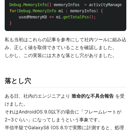
Debug
.
MemoryInfo
[]
memoryInfos
=
activityManager
.
ge
for
(
Debug
.
MemoryInfo
mi
:
memoryInfos
)
{
usedMemoryKB
+=
mi
.
getTotalPss
();
}
私も当初はこれらの記事を参考にして社内ツールに組み込
み、正しく値を取得できていることを確認しました。
しかし、この実装には大きな落とし穴がありました。
落とし穴
ある日、社内のエンジニアより
致命的な不具合報告
を受
けました。
それはAndroidOS 9.0以下の場合に「フレームレートが
2~3ぐらい」になってしまうという事象です。
半信半疑でGalaxyS8 (OS 8.1)で実際に計測すると、処理