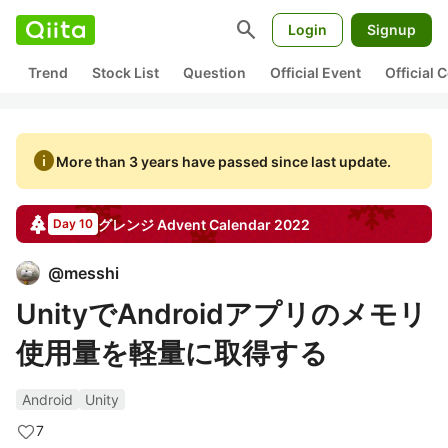
search
Login
Signup
Trend
Stock List
Question
Official Event
Official
info
More than 3 years have passed since last update.
グレンジ
Advent Calendar
2022
Day 10
@
messhi
UnityでAndroidアプリのメモリ
使用量を軽量に取得する
Android
Unity
7