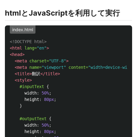
htmlとJavaScriptを利用して実行
index.html
<!DOCTYPE html>
<html
lang=
"en"
>
<head>
<meta
charset=
"UTF-8"
>
<meta
name=
"viewport"
content=
"width=device-width,
<title>
翻訳
</title>
<style>
#inputText
{
width
:
50%
;
height
:
80px
;
}
#outputText
{
width
:
50%
;
height
:
80px
;