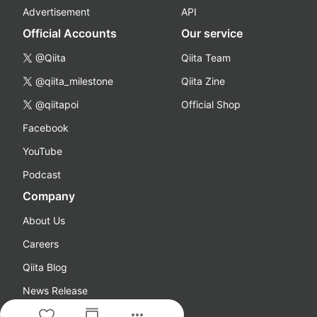
Advertisement
API
Official Accounts
Our service
@Qiita
Qiita Team
@qiita_milestone
Qiita Zine
@qiitapoi
Official Shop
Facebook
YouTube
Podcast
Company
About Us
Careers
Qiita Blog
News Release
more_horiz