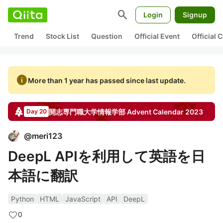
search
Login
Signup
Trend
Stock List
Question
Official Event
Official
info
More than 1 year has passed since last update.
開志専門職大学情報学部
Advent Calendar
2023
Day 20
@
meri123
DeepL APIを利用して英語を日
本語に翻訳
Python
HTML
JavaScript
API
DeepL
0