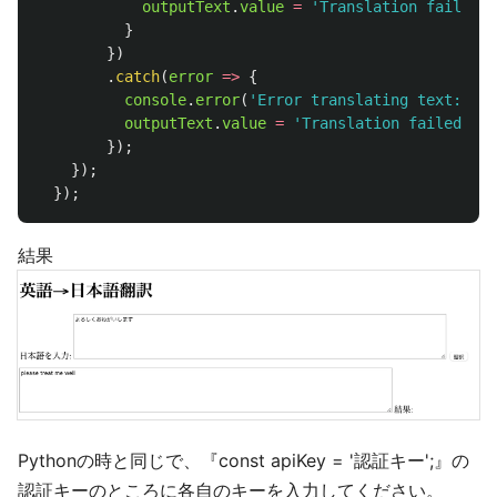
outputText
.
value
=
'
Translation failed.
'
}
})
.
catch
(
error
=>
{
console
.
error
(
'
Error translating text:
'
,
e
outputText
.
value
=
'
Translation failed.
'
;
});
});
});
結果
Pythonの時と同じで、『const apiKey = '認証キー';』の
認証キーのところに各自のキーを入力してください。