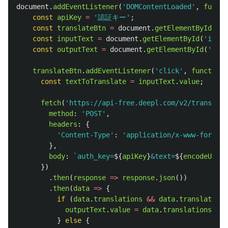
document
.
addEventListener
(
'
DOMContentLoaded
'
,
functi
const
apiKey
=
'
認証キー
'
;
const
translateBtn
=
document
.
getElementById
(
'
tr
const
inputText
=
document
.
getElementById
(
'
input
const
outputText
=
document
.
getElementById
(
'
outp
translateBtn
.
addEventListener
(
'
click
'
,
function 
const
textToTranslate
=
inputText
.
value
;
fetch
(
'
https://api-free.deepl.com/v2/translate
method
:
'
POST
'
,
headers
:
{
'
Content-Type
'
:
'
application/x-www-form-ur
},
body
:
`auth_key=
${
apiKey
}
&text=
${
encodeURICo
})
.
then
(
response
=>
response
.
json
())
.
then
(
data
=>
{
if 
(
data
.
translations
&&
data
.
translations
outputText
.
value
=
data
.
translations
[
0
].
}
else
{