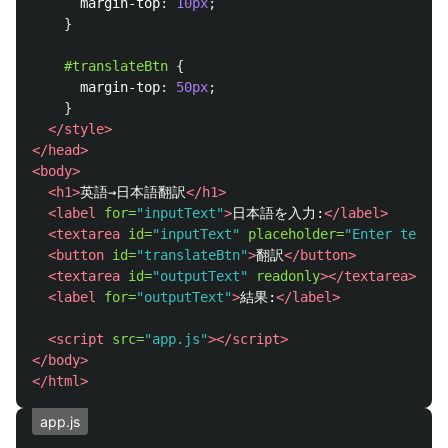
margin-top
:
10px
;
}
#translateBtn
{
margin-top
:
50px
;
}
</style>
</head>
<body>
<h1>
英語→日本語翻訳
</h1>
<label
for=
"inputText"
>
日本語を入力:
</label>
<textarea
id=
"inputText"
placeholder=
"Enter text t
<button
id=
"translateBtn"
>
翻訳
</button>
<textarea
id=
"outputText"
readonly
></textarea>
<label
for=
"outputText"
>
結果:
</label>
<script 
src=
"app.js"
></script>
</body>
</html>
app.js