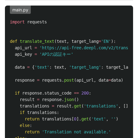
main.py
import
requests
def
translate_text
(
text
,
target_lang
=
'
EN
'
):
api_url
=
'
https://api-free.deepl.com/v2/translate
api_key
=
'
APIの認証キー
'
data
=
{
'
text
'
:
text
,
'
target_lang
'
:
target_lang
,
response
=
requests
.
post
(
api_url
,
data
=
data
)
if
response
.
status_code
==
200
:
result
=
response
.
json
()
translations
=
result
.
get
(
'
translations
'
,
[])
if
translations
:
return
translations
[
0
].
get
(
'
text
'
,
''
)
else
:
return
'
Translation not available.
'