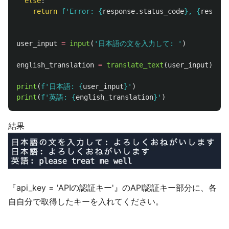
else
:
return
f
'
Error: 
{
response
.
status_code
}
, 
{
respons
user_input
=
input
(
'
日本語の文を入力して: 
'
)
english_translation
=
translate_text
(
user_input
)
print
(
f
'
日本語: 
{
user_input
}
'
)
print
(
f
'
英語: 
{
english_translation
}
'
)
結果
『api_key = 'APIの認証キー'』のAPI認証キー部分に、各
自自分で取得したキーを入れてください。