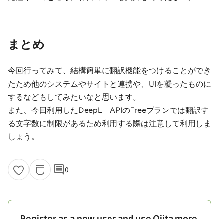
まとめ
今回行ってみて、結構簡単に翻訳機能をつけることができ
たため他のシステムやサイトと連携や、UIを凝ったものに
するなどもしてみたいなと思います。
また、今回利用したDeepL APIのFreeプランでは翻訳す
る文字数に制限があるため利用する際は注意して利用しま
しょう。
comment
0
Register as a new user and use Qiita more