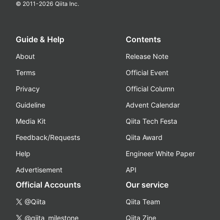
© 2011-
2026
Qiita Inc.
Guide & Help
Contents
About
Release Note
Terms
Official Event
Privacy
Official Column
Guideline
Advent Calendar
Media Kit
Qiita Tech Festa
Feedback/Requests
Qiita Award
Help
Engineer White Paper
Advertisement
API
Official Accounts
Our service
@Qiita
Qiita Team
@qiita_milestone
Qiita Zine