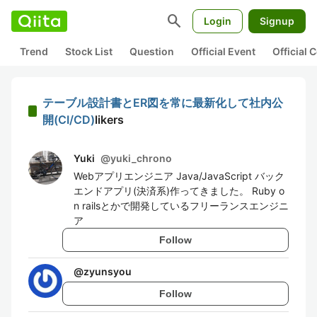
search
Login
Signup
Trend
Stock List
Question
Official Event
Official
テーブル設計書とER図を常に最新化して社内公
開(CI/CD)
likers
Yuki
@
yuki_chrono
Webアプリエンジニア Java/JavaScript バック
エンドアプリ(決済系)作ってきました。 Ruby o
n railsとかで開発しているフリーランスエンジニ
ア
Follow
@
zyunsyou
Follow