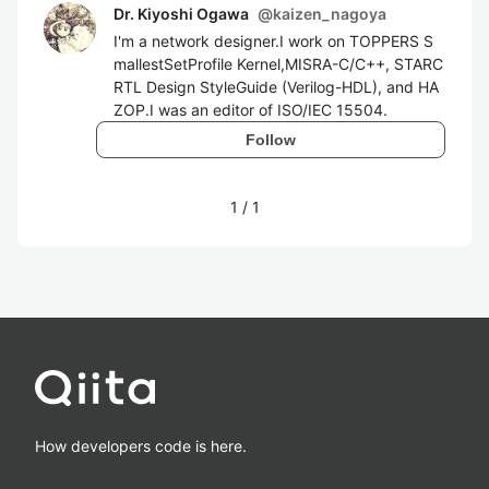
Dr. Kiyoshi Ogawa
@
kaizen_nagoya
I'm a network designer.I work on TOPPERS S
mallestSetProfile Kernel,MISRA-C/C++, STARC
RTL Design StyleGuide (Verilog-HDL), and HA
ZOP.I was an editor of ISO/IEC 15504.
Follow
1
/
1
How developers code is here.