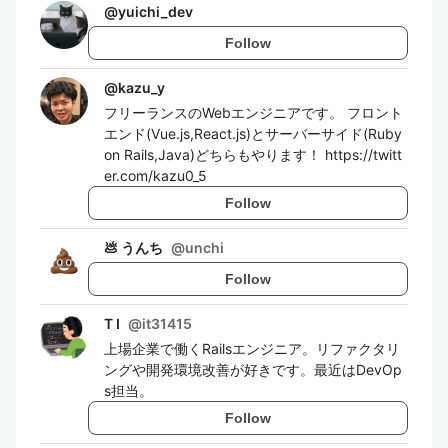
@
yuichi_dev
Follow
@
kazu_y
フリーランスのWebエンジニアです。 フロント
エンド(Vue.js,React.js)とサーバーサイド(Ruby
on Rails,Java)どちらもやります！ https://twitt
er.com/kazu0_5
Follow
💩 うんち
@
unchi
Follow
T I
@
it31415
上場企業で働くRailsエンジニア。リファクタリ
ングや開発環境改善が好きです。最近はDevOp
s担当。
Follow