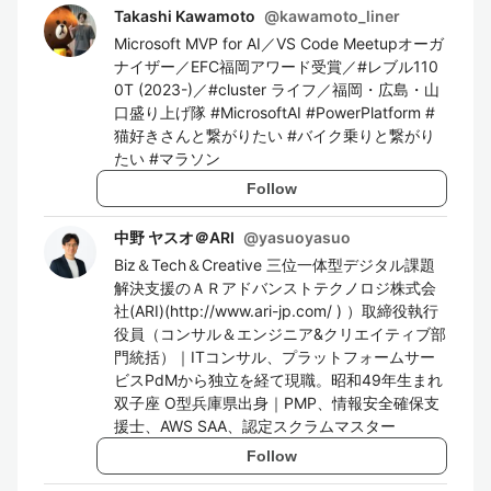
Takashi Kawamoto
@
kawamoto_liner
Microsoft MVP for AI／VS Code Meetupオーガ
ナイザー／EFC福岡アワード受賞／#レブル110
0T (2023-)／#cluster ライフ／福岡・広島・山
口盛り上げ隊 #MicrosoftAI #PowerPlatform #
猫好きさんと繋がりたい #バイク乗りと繋がり
たい #マラソン
Follow
中野 ヤスオ＠ARI
@
yasuoyasuo
Biz＆Tech＆Creative 三位一体型デジタル課題
解決支援のＡＲアドバンストテクノロジ株式会
社(ARI)(http://www.ari-jp.com/ ) ）取締役執行
役員（コンサル＆エンジニア&クリエイティブ部
門統括）｜ITコンサル、プラットフォームサー
ビスPdMから独立を経て現職。昭和49年生まれ
双子座 O型兵庫県出身｜PMP、情報安全確保支
援士、AWS SAA、認定スクラムマスター
Follow